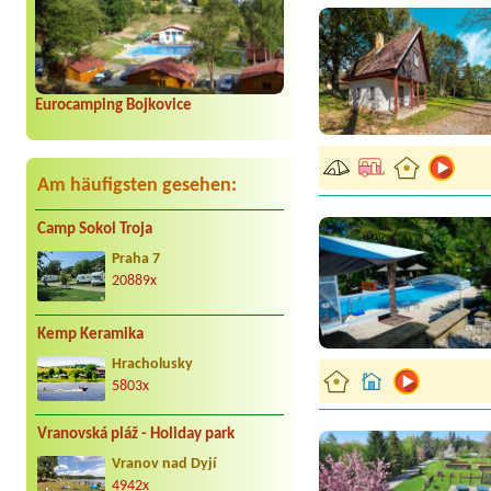
Eurocamping Bojkovice
Am häufigsten gesehen:
Camp Sokol Troja
Praha 7
20889x
Kemp Keramika
Hracholusky
5803x
Vranovská pláž - Holiday park
Vranov nad Dyjí
4942x