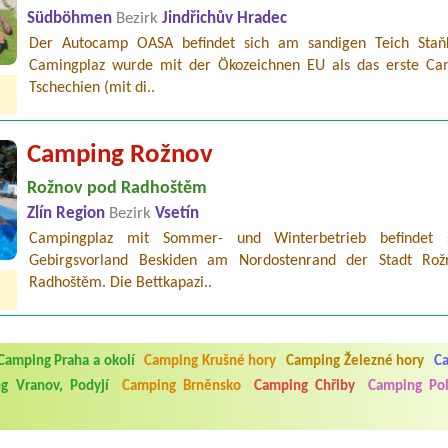
Südböhmen
Bezirk
Jindřichův Hradec
Der Autocamp OASA befindet sich am sandigen Teich Staň
Camingplaz wurde mit der Ökozeichnen EU als das erste Ca
Tschechien (mit di..
Camping Rožnov
Rožnov pod Radhoštěm
Zlín Region
Bezirk
Vsetín
Campingplaz mit Sommer- und Winterbetrieb befindet 
Gebirgsvorland Beskiden am Nordostenrand der Stadt Ro
Radhoštěm. Die Bettkapazi..
5.7. do 1.8. 2026. Kemp jako takový je pěkný. V umývárně i na WC bylo vždy
ávštěvníků není samozřejmost. V kempu je obchod a restaurace, kebab a dalš
nní hluk z repráků u stanů a absolutní bezohlednost ostatních ubytovaných. 
Camping Praha a okolí
Camping Krušné hory
Camping Železné hory
Ca
utu hrála jiná hudba.Kemp pěkný, ale takový rámus jsme ještě nezažili...
g Vranov, Podyjí
Camping Brněnsko
Camping Chřiby
Camping Pol
 jsme dva. Na začátku prázdnin. Přijeli jsme karavanem. Klid pohoda socialk
, a dobrým jídlem za slušnou cenu na dosah, a spoustu možností na výlety. 