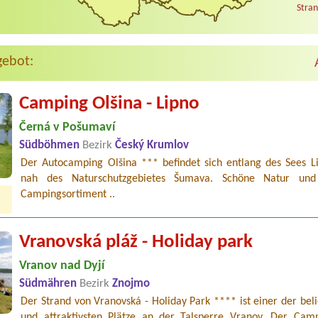
Stran
gebot:
Camping Olšina - Lipno
Černá v Pošumaví
Südböhmen
Bezirk
Český Krumlov
Der Autocamping Olšina *** befindet sich entlang des Sees L
nah des Naturschutzgebietes Šumava. Schöne Natur und 
Campingsortiment ..
Vranovská pláž - Holiday park
Vranov nad Dyjí
Südmähren
Bezirk
Znojmo
Der Strand von Vranovská - Holiday Park **** ist einer der bel
und attraktivsten Plätze an der Talsperre Vranov. Der Camp