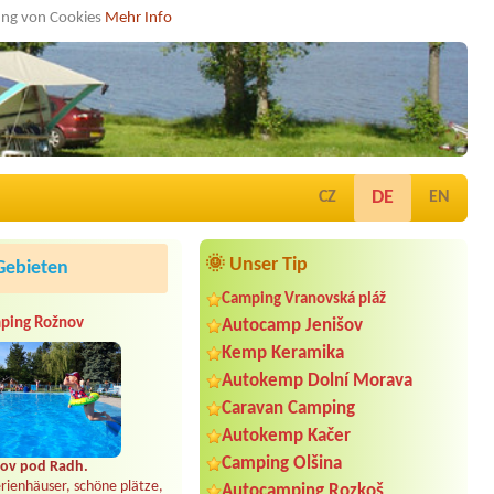
dung von Cookies
Mehr Info
DE
CZ
EN
🌞 Unser Tip
Gebieten
Camping Vranovská pláž
ping Rožnov
Autocamp Jenišov
Kemp Keramika
Autokemp Dolní Morava
Caravan Camping
Autokemp Kačer
Camping Olšina
ov pod Radh.
rienhäuser, schöne plätze,
Autocamping Rozkoš