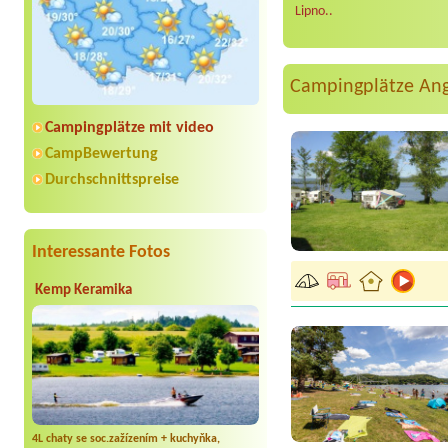
Lipno..
Campingplätze An
Campingplätze mit video
CampBewertung
Durchschnittspreise
Interessante Fotos
Kemp Keramika
4L chaty se soc.zažízením + kuchyňka,