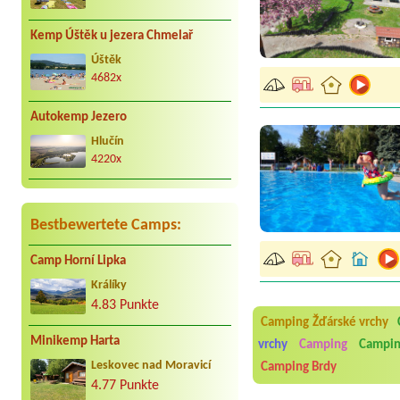
Kemp Úštěk u jezera Chmelař
Úštěk
4682x
Autokemp Jezero
Hlučín
4220x
Bestbewertete Camps:
Camp Horní Lipka
Aneta Melicharová
***
Králíky
Byli jsme zde v týdnu od 2
4.83 Punkte
utěrky, což při množství n
velice zklamalo byl celode
Camping Žďárské vrchy
jak na pouti- z každého ko
Minikemp Harta
vrchy
Camping
Campin
Jana
*****
Leskovec nad Moravicí
Camping Brdy
Chtěli jsme být týden,byli
4.77 Punkte
super. Restaurace s jídlem