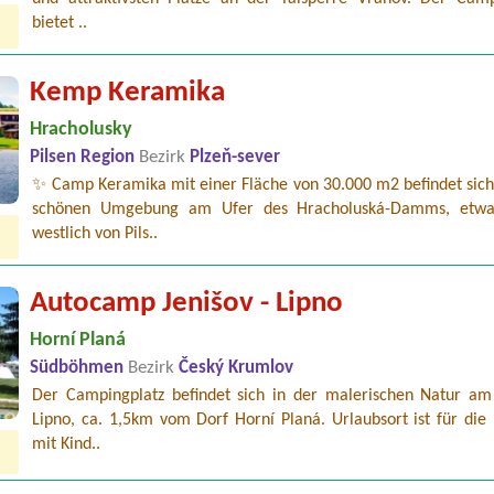
bietet ..
Kemp Keramika
Hracholusky
Pilsen Region
Bezirk
Plzeň-sever
✨ Camp Keramika mit einer Fläche von 30.000 m2 befindet sich 
schönen Umgebung am Ufer des Hracholuská-Damms, etw
westlich von Pils..
Autocamp Jenišov - Lipno
Horní Planá
Südböhmen
Bezirk
Český Krumlov
Der Campingplatz befindet sich in der malerischen Natur am
Lipno, ca. 1,5km vom Dorf Horní Planá. Urlaubsort ist für die
mit Kind..