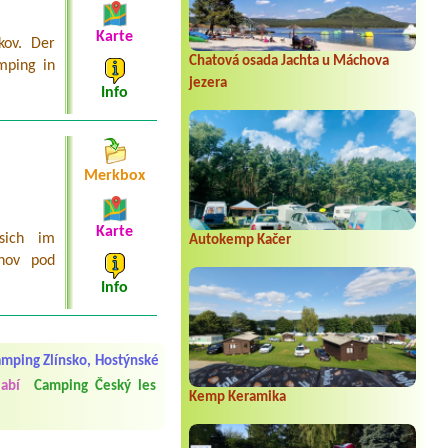
Karte
kov. Der
Chatová osada Jachta u Máchova
mping in
jezera
Info
Merkbox
Karte
sich im
Autokemp Kačer
žnov pod
Info
 čisto, doplněný papír i
í občerstvení. Co nás ale
Přes den jsem si připadala
mping Zlínsko, Hostýnské
abí
Camping Český les
Kemp Keramika
y nové krásné čisté,koupání
Veškerý personál se choval