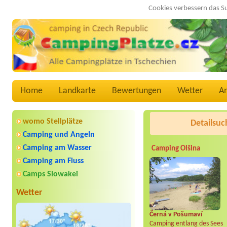
Cookies verbessern das S
Home
Landkarte
Bewertungen
Wetter
A
womo Stellplätze
Detailsuc
Camping und Angeln
Camping am Wasser
Camping Olšina
Camping am Fluss
Camps Slowakei
Wetter
Černá v Pošumaví
Camping entlang des Sees