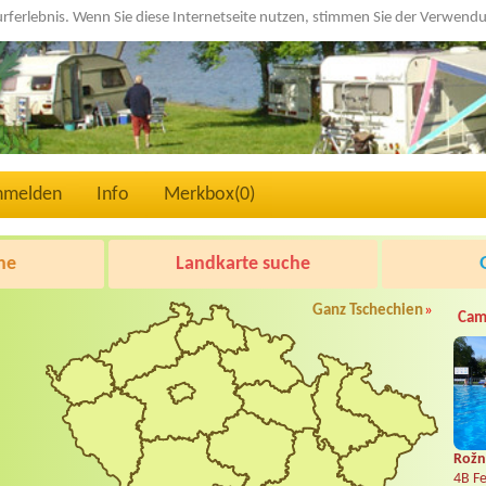
urferlebnis. Wenn Sie diese Internetseite nutzen, stimmen Sie der Verwen
nmelden
Info
Merkbox(
0
)
he
Landkarte suche
Ganz Tschechien
»
Cam
Rožn
4B Fe