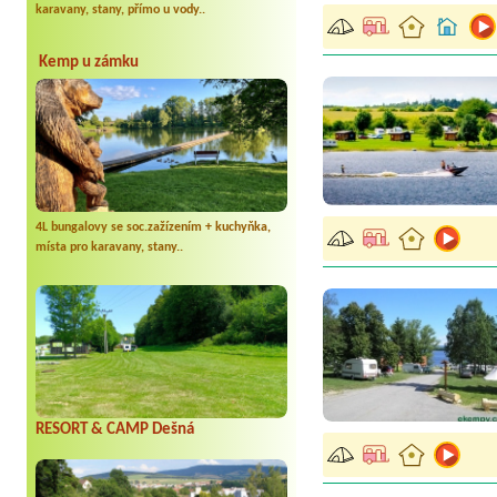
karavany, stany, přímo u vody..
Kemp u zámku
4L bungalovy se soc.zažízením + kuchyňka,
místa pro karavany, stany..
RESORT & CAMP Dešná