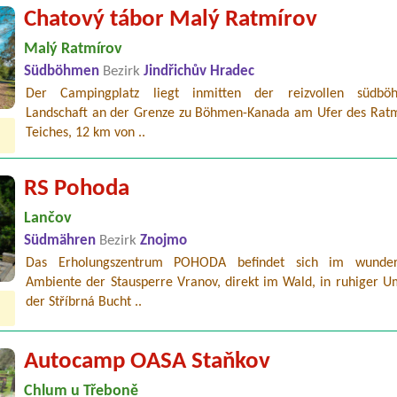
Chatový tábor Malý Ratmírov
Malý Ratmírov
Südböhmen
Bezirk
Jindřichův Hradec
Der Campingplatz liegt inmitten der reizvollen südböh
Landschaft an der Grenze zu Böhmen-Kanada am Ufer des Ratm
Teiches, 12 km von ..
RS Pohoda
Lančov
Südmähren
Bezirk
Znojmo
Das Erholungszentrum POHODA befindet sich im wunder
Ambiente der Stausperre Vranov, direkt im Wald, in ruhiger 
der Stříbrná Bucht ..
Autocamp OASA Staňkov
Chlum u Třeboně