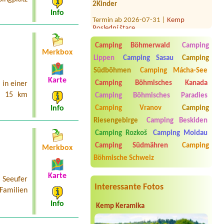
Termin ab 2026-07-31 |
Kemp
Info
Poslední štace
1 auto
Termin ab 2026-08-07 |
Kemp
Camping Böhmerwald
Camping
Rožmberk
Merkbox
Lippen
Camping Sasau
Camping
4B Hütten, 4 Personen
Südböhmen
Camping Mácha-See
Termin ab 2026-08-05 |
Autokemp
Karte
Kristýna Jiránek
Camping Böhmisches Kanada
in einer
a 15 km
Camping Böhmisches Paradies
Termin ab 2026-07-31 |
Retro ZÁTIŠÍ
4L4 osoby
Camping Vranov
Camping
Info
Riesengebirge
Camping Beskiden
Termin ab 2026-08-14 |
Camping
Matyáš
Camping Rozkoš
Camping Moldau
Bungalov
Camping Südmähren
Camping
Merkbox
Böhmische Schweiz
Karte
 Seeufer
Interessante Fotos
 Familien
Info
Kemp Keramika