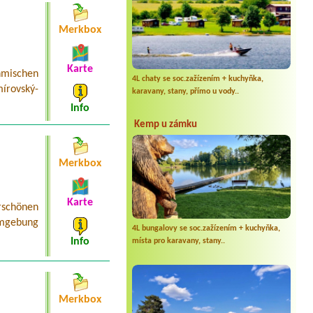
Merkbox
Karte
mischen
4L chaty se soc.zažízením + kuchyňka,
írovský-
karavany, stany, přímo u vody..
Info
Kemp u zámku
Merkbox
Karte
schönen
Umgebung
4L bungalovy se soc.zažízením + kuchyňka,
Info
místa pro karavany, stany..
Merkbox