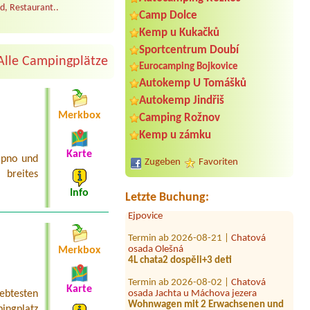
d, Restaurant..
Camp Dolce
Kemp u Kukačků
Sportcentrum Doubí
Alle Campingplätze
Eurocamping Bojkovice
Autokemp U Tomášků
Termin ab 2026-07-25 |
Autokemp
Autokemp Jindřiš
Hranice
2L chatka
Merkbox
Camping Rožnov
Kemp u zámku
Termin ab 2026-08-07 |
Autokemp
Ždáň
Karte
2 auta + 2 stany + 5 dospělých + 1 dítě
ipno und
Zugeben
Favoriten
3 roky + 2 psy1 el. přípojka
breites
Termin ab 2026-07-31 |
Kemp
Info
Letzte Buchung:
Ejpovice
Termin ab 2026-08-21 |
Chatová
osada Olešná
4L chata2 dospěli+3 deti
Merkbox
Termin ab 2026-08-02 |
Chatová
osada Jachta u Máchova jezera
Karte
Wohnwagen mit 2 Erwachsenen und
iebtesten
2Kinder
ingplatz