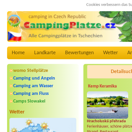
Cookies verbessern das S
Home
Landkarte
Bewertungen
Wetter
A
womo Stellplätze
Detailsuc
Camping und Angeln
Camping am Wasser
Kemp Keramika
Camping am Fluss
Camps Slowakei
Wetter
Hracholuská přehrada
Ferienhäuser, schöne plätz
Strand, Restaurant..