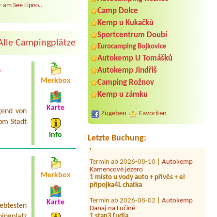
 am See Lipno..
Camp Dolce
Kemp u Kukačků
Sportcentrum Doubí
Alle Campingplätze
Eurocamping Bojkovice
Autokemp U Tomášků
Termin ab 2026-07-29 |
Autokemp
Babylon
o
Autokemp Jindřiš
1x stellplatz mit EL
Merkbox
Camping Rožnov
Termin ab 2026-07-30 |
Autokemp
Kemp u zámku
Frenštát pod Radhoštěm
Karte
gend von
Zugeben
Favoriten
Termin ab 2026-07-26 |
Autokemp
om Stadt
Komorník
1 místo pro stan, 2 dospělý, 2 děti,
Info
Letzte Buchung:
pes
Termin ab 2026-08-10 |
Autokemp
Kamencové jezero
1 místo u vody auto + přívěs + el
Merkbox
přípojka4L chatka
Termin ab 2026-08-02 |
Autokemp
Danaj na Lučině
Karte
iebtesten
1 stan3 ľudia
ingplatz