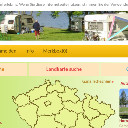
urferlebnis. Wenn Sie diese Internetseite nutzen, stimmen Sie der Verwen
nmelden
Info
Merkbox(
0
)
he
Landkarte suche
Ganz Tschechien
»
Aut
Horní
e,
Camp