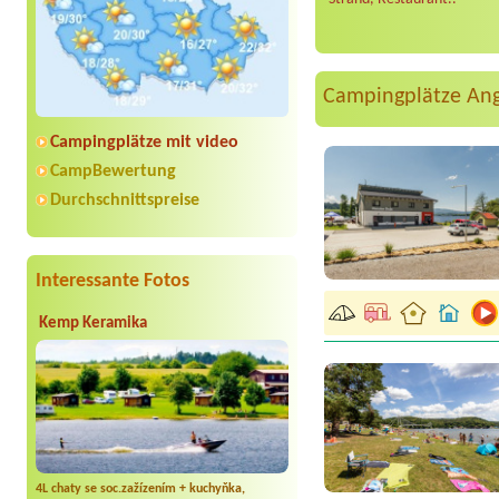
Campingplätze An
Campingplätze mit video
CampBewertung
Durchschnittspreise
Interessante Fotos
Kemp Keramika
4L chaty se soc.zažízením + kuchyňka,