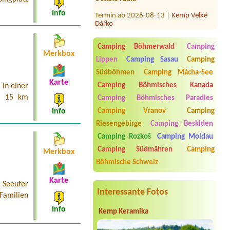
Termin ab 2026-08-13 |
Kemp Velké
Info
Dářko
Termin ab 2026-08-05 |
Kemp České
Vrbné
Camping Böhmerwald
Camping
1x Stellplatz ohne Strom
Merkbox
Lippen
Camping Sasau
Camping
Termin ab 2026-08-11 |
Chaty u lesa
Karlovy Dvory
Südböhmen
Camping Mácha-See
Chatka pro 2 osoby
Karte
Camping Böhmisches Kanada
in einer
Termin ab 2026-08-01 |
Camping
a 15 km
Camping Böhmisches Paradies
Matyáš
Camping Vranov
Camping
Info
2 místa pro stany + 4 osoby
Riesengebirge
Camping Beskiden
Termin ab 2026-08-09 |
Koupaliště a
Camping Rozkoš
Camping Moldau
kemp Křtiny
karavan + 4 osoby
Camping Südmähren
Camping
Merkbox
Böhmische Schweiz
Karte
 Seeufer
Interessante Fotos
 Familien
Info
Kemp Keramika