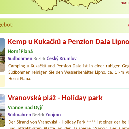
Natur
gebot:
Kemp u Kukačků a Penzion DaJa Lipn
Horní Planá
Südböhmen
Bezirk
Český Krumlov
Camping u Kukačků und Pension DaJa ist in einer ruhigen Ge
Südböhmen reinigen Sie den Wasserbehälter Lipno, ca. 1 km v
Horni Plana..
Vranovská pláž - Holiday park
Vranov nad Dyjí
Südmähren
Bezirk
Znojmo
Der Strand von Vranovská - Holiday Park **** ist einer der bel
und attraktivsten Plätze an der Talsperre Vranov. Der Camp