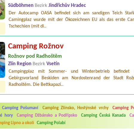
Südböhmen
Bezirk
Jindřichův Hradec
Der Autocamp OASA befindet sich am sandigen Teich Staň
Camingplaz wurde mit der Ökozeichnen EU als das erste Ca
Tschechien (mit di..
Camping Rožnov
Rožnov pod Radhoštěm
Zlín Region
Bezirk
Vsetín
Campingplaz mit Sommer- und Winterbetrieb befindet 
Gebirgsvorland Beskiden am Nordostenrand der Stadt Ro
Radhoštěm. Die Bettkapazi..
5.7. do 1.8. 2026. Kemp jako takový je pěkný. V umývárně i na WC bylo vždy
ávštěvníků není samozřejmost. V kempu je obchod a restaurace, kebab a dalš
nní hluk z repráků u stanů a absolutní bezohlednost ostatních ubytovaných. 
Camping Pošumaví
Camping Zlínsko, Hostýnské vrchy
Camping Po
utu hrála jiná hudba.Kemp pěkný, ale takový rámus jsme ještě nezažili...
ké hory
Camping Džbánsko a Podřípsko
Camping Česká Kanada
Ca
ping Lipno a okolí
Camping Polabí
 jsme dva. Na začátku prázdnin. Přijeli jsme karavanem. Klid pohoda socialk
, a dobrým jídlem za slušnou cenu na dosah, a spoustu možností na výlety. 
 líbilo.