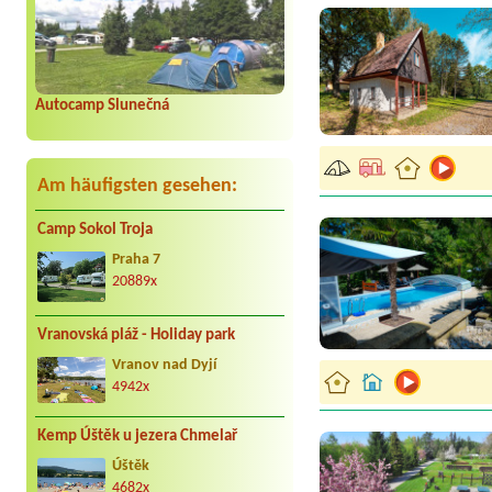
Autocamp Slunečná
Am häufigsten gesehen:
Camp Sokol Troja
Praha 7
20889x
Vranovská pláž - Holiday park
Vranov nad Dyjí
4942x
Kemp Úštěk u jezera Chmelař
Úštěk
4682x