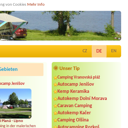
dung von Cookies
Mehr Info
DE
CZ
EN
🌞 Unser Tip
Gebieten
Camping Vranovská pláž
ocamp Jenišov
Autocamp Jenišov
Kemp Keramika
Autokemp Dolní Morava
Caravan Camping
Autokemp Kačer
Camping Olšina
 Planá - Lipno
ing in der malerischen
Autocamping Rozkoš