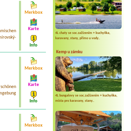
Merkbox
Karte
mischen
4L chaty se soc.zažízením + kuchyňka,
írovský-
karavany, stany, přímo u vody..
Info
Kemp u zámku
Merkbox
Karte
schönen
Umgebung
4L bungalovy se soc.zažízením + kuchyňka,
Info
místa pro karavany, stany..
Merkbox