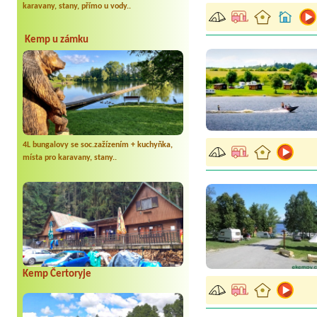
karavany, stany, přímo u vody..
Kemp u zámku
4L bungalovy se soc.zažízením + kuchyňka,
místa pro karavany, stany..
Kemp Čertoryje