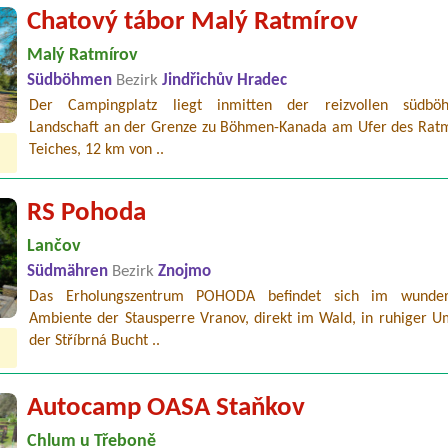
Chatový tábor Malý Ratmírov
Malý Ratmírov
Südböhmen
Bezirk
Jindřichův Hradec
Der Campingplatz liegt inmitten der reizvollen südböh
Landschaft an der Grenze zu Böhmen-Kanada am Ufer des Ratm
Teiches, 12 km von ..
RS Pohoda
Lančov
Südmähren
Bezirk
Znojmo
Das Erholungszentrum POHODA befindet sich im wunder
Ambiente der Stausperre Vranov, direkt im Wald, in ruhiger 
der Stříbrná Bucht ..
Autocamp OASA Staňkov
Chlum u Třeboně