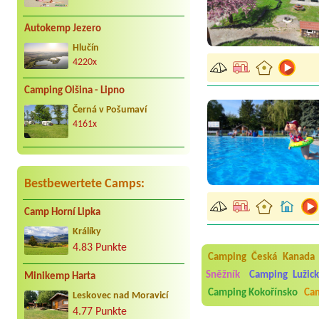
Autokemp Jezero
Hlučín
4220x
Camping Olšina - Lipno
Černá v Pošumaví
4161x
Bestbewertete Camps:
Camp Horní Lipka
Aneta Melicharová
***
Byli jsme zde v týdnu od 2
Králíky
utěrky, což při množství n
4.83 Punkte
velice zklamalo byl celode
Camping Česká Kanada
jak na pouti- z každého ko
Sněžník
Camping Lužic
Minikemp Harta
Jana
*****
Camping Kokořínsko
Cam
Chtěli jsme být týden,byli
Leskovec nad Moravicí
super. Restaurace s jídlem
4.77 Punkte
slušně mile. Nám se v kempu