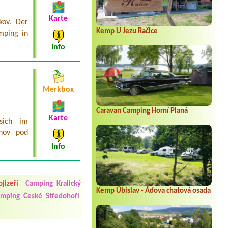
Karte
kov. Der
Kemp U Jezu Račice
mping in
Info
Merkbox
Caravan Camping Horní Planá
Karte
sich im
žnov pod
Info
 čisto, doplněný papír i
í občerstvení. Co nás ale
Přes den jsem si připadala
jizeří
Camping Kralický
Kemp Úbislav - Ádova chatová osada
mping České Středohoří
y nové krásné čisté,koupání
Veškerý personál se choval