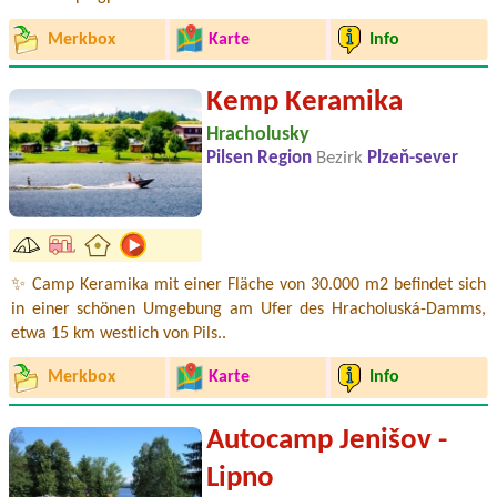
Merkbox
Karte
Info
Kemp Keramika
Hracholusky
Pilsen Region
Bezirk
Plzeň-sever
✨ Camp Keramika mit einer Fläche von 30.000 m2 befindet sich
in einer schönen Umgebung am Ufer des Hracholuská-Damms,
etwa 15 km westlich von Pils..
Merkbox
Karte
Info
Autocamp Jenišov -
Lipno