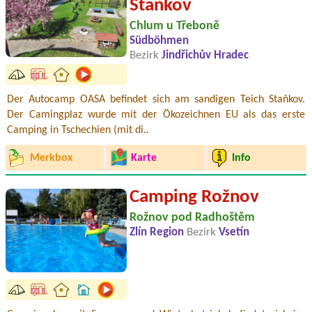
Staňkov
Chlum u Třeboně
Südböhmen
Bezirk
Jindřichův Hradec
Der Autocamp OASA befindet sich am sandigen Teich Staňkov.
Der Camingplaz wurde mit der Ökozeichnen EU als das erste
Camping in Tschechien (mit di..
Merkbox
Karte
Info
Camping Rožnov
Rožnov pod Radhoštěm
Zlín Region
Bezirk
Vsetín