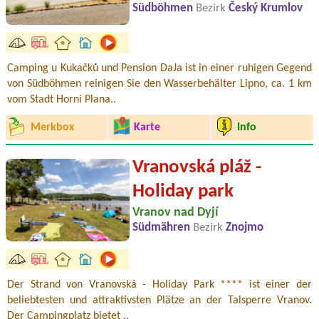
Südböhmen
Bezirk
Český Krumlov
Camping u Kukačků und Pension DaJa ist in einer ruhigen Gegend
von Südböhmen reinigen Sie den Wasserbehälter Lipno, ca. 1 km
vom Stadt Horni Plana..
Merkbox
Karte
Info
Vranovská pláž -
Holiday park
Vranov nad Dyjí
Südmähren
Bezirk
Znojmo
Der Strand von Vranovská - Holiday Park **** ist einer der
beliebtesten und attraktivsten Plätze an der Talsperre Vranov.
Der Campingplatz bietet ..