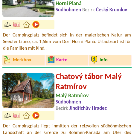
Horní Planá
Südböhmen
Bezirk
Český Krumlov
Der Campingplatz befindet sich in der malerischen Natur am
Seeufer Lipno, ca. 1,5km vom Dorf Horní Planá. Urlaubsort ist für
die Familien mit Kind..
Merkbox
Karte
Info
Chatový tábor Malý
Ratmírov
Malý Ratmírov
Südböhmen
Bezirk
Jindřichův Hradec
Der Campingplatz liegt inmitten der reizvollen südböhmischen
Landschaft an der Grenze zu Böhmen-Kanada am Ufer des