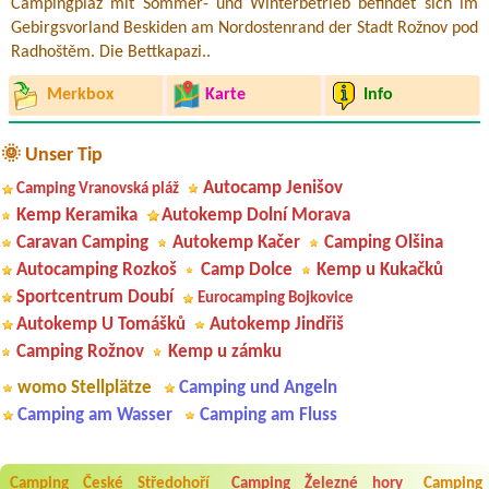
Campingplaz mit Sommer- und Winterbetrieb befindet sich im
Gebirgsvorland Beskiden am Nordostenrand der Stadt Rožnov pod
Radhoštěm. Die Bettkapazi..
Merkbox
Karte
Info
🌞 Unser Tip
Autocamp Jenišov
Camping Vranovská pláž
Kemp Keramika
Autokemp Dolní Morava
Caravan Camping
Autokemp Kačer
Camping Olšina
Autocamping Rozkoš
Camp Dolce
Kemp u Kukačků
Sportcentrum Doubí
Eurocamping Bojkovice
Autokemp U Tomášků
Autokemp Jindřiš
Camping Rožnov
Kemp u zámku
womo Stellplätze
Camping und Angeln
Camping am Wasser
Camping am Fluss
Camping České Středohoří
Camping Železné hory
Camping