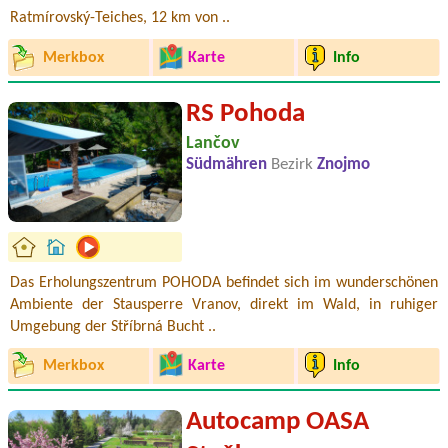
Ratmírovský-Teiches, 12 km von ..
Merkbox
Karte
Info
RS Pohoda
Lančov
Südmähren
Bezirk
Znojmo
Das Erholungszentrum POHODA befindet sich im wunderschönen
Ambiente der Stausperre Vranov, direkt im Wald, in ruhiger
Umgebung der Stříbrná Bucht ..
Merkbox
Karte
Info
Autocamp OASA