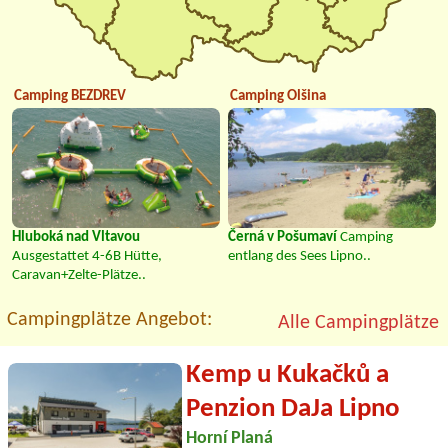
Camping BEZDREV
Camping Olšina
Hluboká nad Vltavou
Černá v Pošumaví
Camping
Ausgestattet 4-6B Hütte,
entlang des Sees Lipno..
Caravan+Zelte-Plätze..
Campingplätze Angebot:
Alle Campingplätze
Kemp u Kukačků a
Penzion DaJa Lipno
Horní Planá