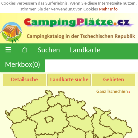
Cookies verbessern das Surferlebnis. Wenn Sie diese Internetseite nutzen,
stimmen Sie der Verwendung von Cookies
Mehr Info
☰
⌂
Suchen
Landkarte
Merkbox(
0
)
Detailsuche
Landkarte suche
Gebieten
Ganz Tschechien
»