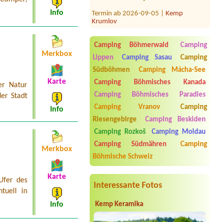
Termin ab 2026-09-05 |
Kemp
Krumlov
Info
Termin ab 2026-08-03 |
Autocamp
Wilsonka na Dalešické přehradě
1x4L a 1x 3L chatka
Camping Böhmerwald
Camping
Merkbox
Lippen
Camping Sasau
Camping
Termin ab 2026-07-26 |
Kemp Úštěk u
jezera Chmelař
Südböhmen
Camping Mácha-See
2 osoby
Karte
Camping Böhmisches Kanada
er Natur
Termin ab 2026-08-08 |
Tábořiště
Camping Böhmisches Paradies
er Stadt
Pikovice
Camping Vranov
Camping
Info
Termin ab 2026-07-27 |
Vodácké
Riesengebirge
Camping Beskiden
tábořiště Cakle
1x 3L pokoj 3 osoby
Camping Rozkoš
Camping Moldau
Camping Südmähren
Camping
Merkbox
Böhmische Schweiz
Karte
Ufer des
Interessante Fotos
tuell in
Kemp Keramika
Info