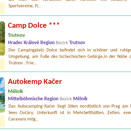
Sportvereine, Fi..
Camp Dolce ***
Trutnov
Hradec Králové Region
Bezirk
Trutnov
Der Campingplatz Dolce befindet sich in schöner und ruhig
Umgebung, am Fuße des tschechischen Gebirge,in der Nähe d
Trutnov . Frie..
Autokemp Kačer
Mělník
Mittelböhmische Region
Bezirk
Mělník
Das Autocamping Kačer liegt 36km nordöstlich von Prag am 
Sees Ovčáry. Unterkunft ist in Mehrbetthütten, Zelten, even
Caravans mög..