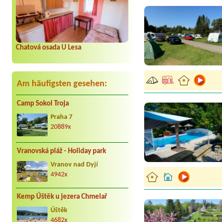
Chatová osada U Lesa
Am häufigsten gesehen:
Camp Sokol Troja
Praha 7
20889x
Vranovská pláž - Holiday park
Vranov nad Dyjí
4942x
Kemp Úštěk u jezera Chmelař
Úštěk
4682x