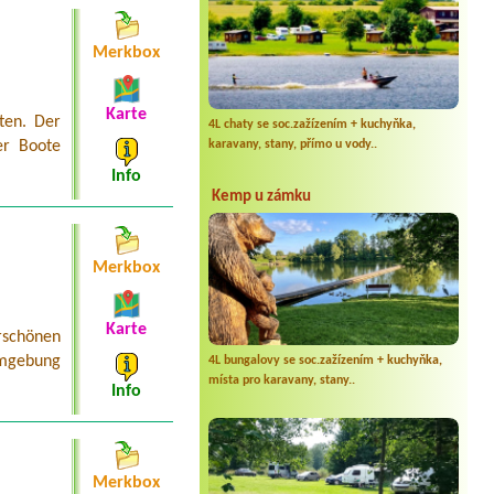
Merkbox
Karte
ten. Der
4L chaty se soc.zažízením + kuchyňka,
karavany, stany, přímo u vody..
er Boote
Info
Kemp u zámku
Merkbox
Karte
schönen
Umgebung
4L bungalovy se soc.zažízením + kuchyňka,
místa pro karavany, stany..
Info
Merkbox