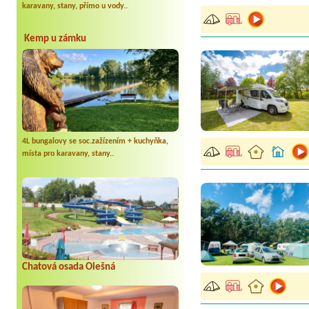
karavany, stany, přímo u vody..
Kemp u zámku
4L bungalovy se soc.zažízením + kuchyňka,
místa pro karavany, stany..
Chatová osada Olešná