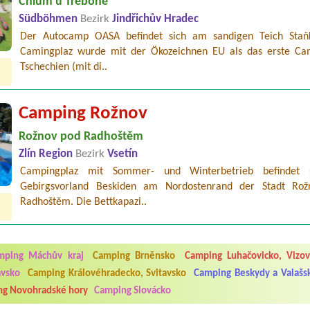
Chlum u Třeboně
Südböhmen
Bezirk
Jindřichův Hradec
Der Autocamp OASA befindet sich am sandigen Teich Staň
Camingplaz wurde mit der Ökozeichnen EU als das erste Ca
Tschechien (mit di..
Camping Rožnov
Rožnov pod Radhoštěm
Zlín Region
Bezirk
Vsetín
Campingplaz mit Sommer- und Winterbetrieb befindet 
Gebirgsvorland Beskiden am Nordostenrand der Stadt Ro
Radhoštěm. Die Bettkapazi..
5.7. do 1.8. 2026. Kemp jako takový je pěkný. V umývárně i na WC bylo vždy
ávštěvníků není samozřejmost. V kempu je obchod a restaurace, kebab a dalš
mping Máchův kraj
Camping Brněnsko
Camping Luhačovicko, Vizov
nní hluk z repráků u stanů a absolutní bezohlednost ostatních ubytovaných. 
utu hrála jiná hudba.Kemp pěkný, ale takový rámus jsme ještě nezažili...
avsko
Camping Královéhradecko, Svitavsko
Camping Beskydy a Valašs
g Novohradské hory
Camping Slovácko
 jsme dva. Na začátku prázdnin. Přijeli jsme karavanem. Klid pohoda socialk