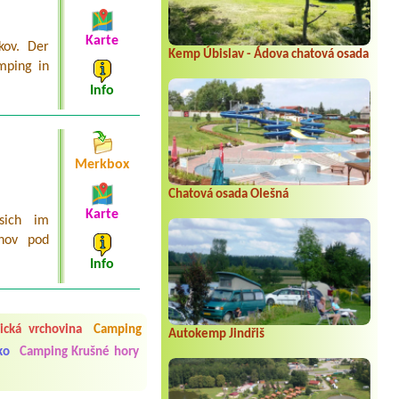
Karte
kov. Der
Kemp Úbislav - Ádova chatová osada
mping in
Info
Merkbox
Chatová osada Olešná
Karte
sich im
žnov pod
Info
 čisto, doplněný papír i
í občerstvení. Co nás ale
ická vrchovina
Camping
Přes den jsem si připadala
Autokemp Jindřiš
ko
Camping Krušné hory
y nové krásné čisté,koupání