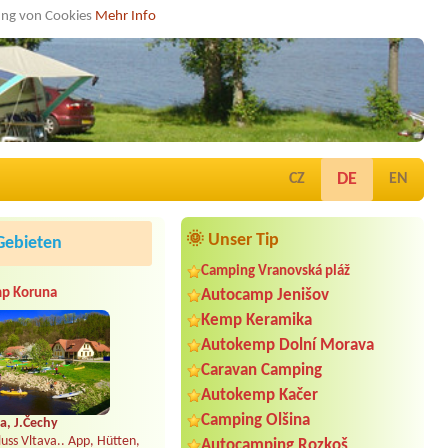
dung von Cookies
Mehr Info
DE
CZ
EN
🌞 Unser Tip
Gebieten
Camping Vranovská pláž
p Koruna
Autocamp Jenišov
Kemp Keramika
Autokemp Dolní Morava
Caravan Camping
Autokemp Kačer
Camping Olšina
a, J.Čechy
uss Vltava.. App, Hütten,
Autocamping Rozkoš