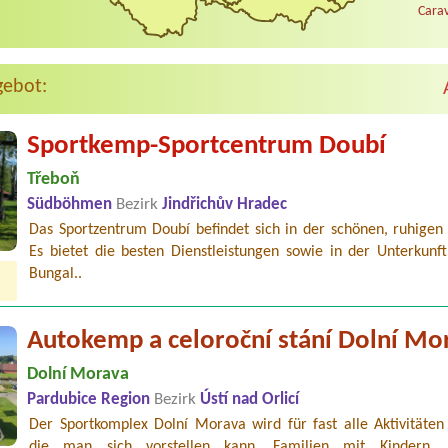
Carav
gebot:
Sportkemp-Sportcentrum Doubí
Třeboň
Südböhmen
Bezirk
Jindřichův Hradec
Das Sportzentrum Doubí befindet sich in der schönen, ruhigen
Es bietet die besten Dienstleistungen sowie in der Unterkunft
Bungal..
Autokemp a celoroční stání Dolní Mo
Dolní Morava
Pardubice Region
Bezirk
Ústí nad Orlicí
Der Sportkomplex Dolní Morava wird für fast alle Aktivitäten 
die man sich vorstellen kann. Familien mit Kindern, 