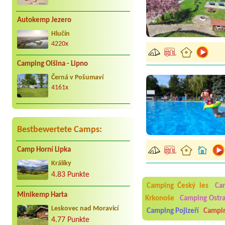
Autokemp Jezero
Hlučín
4220x
Camping Olšina - Lipno
Černá v Pošumaví
4161x
Bestbewertete Camps:
Camp Horní Lipka
Aneta Melicharová
***
Králíky
Byli jsme zde v týdnu od 2
4.83 Punkte
utěrky, což při množství n
Camping Český les
Ca
velice zklamalo byl celode
jak na pouti- z každého ko
Minikemp Harta
Krkonoše
Camping Ostr
Leskovec nad Moravicí
Jana
*****
Camping Pojizeří
Campin
Chtěli jsme být týden,byli
4.77 Punkte