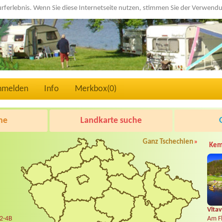
urferlebnis. Wenn Sie diese Internetseite nutzen, stimmen Sie der Verwen
nmelden
Info
Merkbox(
0
)
he
Landkarte suche
Ganz Tschechien
»
Kem
Vltav
 2-4B
Am Fl