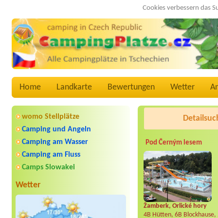
Cookies verbessern das S
Home
Landkarte
Bewertungen
Wetter
A
womo Stellplätze
Detailsuc
Camping und Angeln
Camping am Wasser
Pod Černým lesem
Camping am Fluss
Camps Slowakei
Wetter
Žamberk, Orlické hory
4B Hütten, 6B Blockhause,