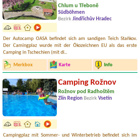
Chlum u Třeboně
Südböhmen
Bezirk
Jindřichův Hradec
Der Autocamp OASA befindet sich am sandigen Teich Staňkov.
Der Camingplaz wurde mit der Ökozeichnen EU als das erste
Camping in Tschechien (mit di..
Merkbox
Karte
Info
Camping Rožnov
Rožnov pod Radhoštěm
Zlín Region
Bezirk
Vsetín
Campingplaz mit Sommer- und Winterbetrieb befindet sich im