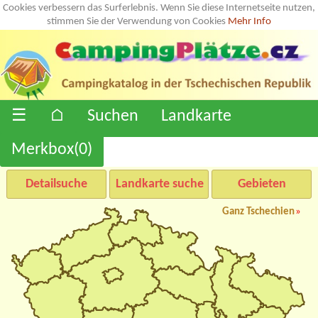
Cookies verbessern das Surferlebnis. Wenn Sie diese Internetseite nutzen,
stimmen Sie der Verwendung von Cookies
Mehr Info
☰
⌂
Suchen
Landkarte
Merkbox(
0
)
Detailsuche
Landkarte suche
Gebieten
Ganz Tschechien
»