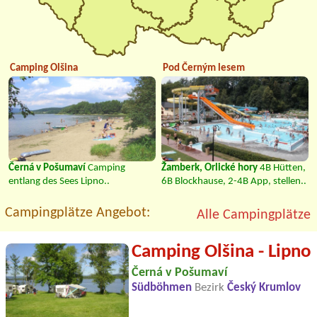
Camping Olšina
Pod Černým lesem
Černá v Pošumaví
Camping
Žamberk, Orlické hory
4B Hütten,
entlang des Sees Lipno..
6B Blockhause, 2-4B App, stellen..
Campingplätze Angebot:
Alle Campingplätze
Camping Olšina - Lipno
Černá v Pošumaví
Südböhmen
Bezirk
Český Krumlov