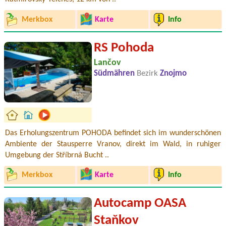
Merkbox
Karte
Info
RS Pohoda
Lančov
Südmähren
Bezirk
Znojmo
Das Erholungszentrum POHODA befindet sich im wunderschönen
Ambiente der Stausperre Vranov, direkt im Wald, in ruhiger
Umgebung der Stříbrná Bucht ..
Merkbox
Karte
Info
Autocamp OASA
Staňkov