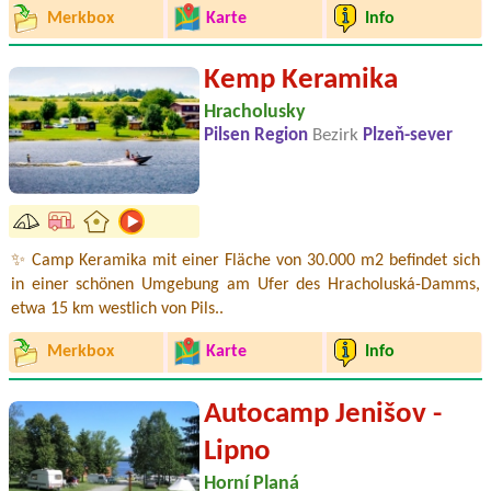
Merkbox
Karte
Info
Kemp Keramika
Hracholusky
Pilsen Region
Bezirk
Plzeň-sever
✨ Camp Keramika mit einer Fläche von 30.000 m2 befindet sich
in einer schönen Umgebung am Ufer des Hracholuská-Damms,
etwa 15 km westlich von Pils..
Merkbox
Karte
Info
Autocamp Jenišov -
Lipno
Horní Planá