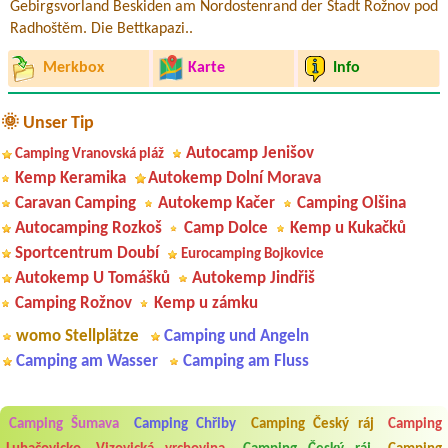
Gebirgsvorland Beskiden am Nordostenrand der Stadt Rožnov pod
Radhoštěm. Die Bettkapazi..
Merkbox
Karte
Info
🌞 Unser Tip
Autocamp Jenišov
Camping Vranovská pláž
Kemp Keramika
Autokemp Dolní Morava
Caravan Camping
Autokemp Kačer
Camping Olšina
Autocamping Rozkoš
Camp Dolce
Kemp u Kukačků
Sportcentrum Doubí
Eurocamping Bojkovice
Autokemp U Tomášků
Autokemp Jindřiš
Camping Rožnov
Kemp u zámku
womo Stellplätze
Camping und Angeln
Camping am Wasser
Camping am Fluss
Aneta Melicharová
***
Camping Šumava
Camping Chřiby
Camping Český ráj
Camping
Byli jsme zde v týdnu od 25.7. do 1.8. 2026. Kemp jako takový je pěkný.