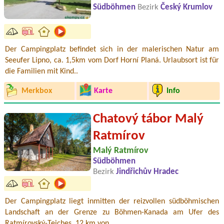
Südböhmen
Bezirk
Český Krumlov
Der Campingplatz befindet sich in der malerischen Natur am
Seeufer Lipno, ca. 1,5km vom Dorf Horní Planá. Urlaubsort ist für
die Familien mit Kind..
Merkbox
Karte
Info
Chatový tábor Malý
Ratmírov
Malý Ratmírov
Südböhmen
Bezirk
Jindřichův Hradec
Der Campingplatz liegt inmitten der reizvollen südböhmischen
Landschaft an der Grenze zu Böhmen-Kanada am Ufer des
Ratmírovský-Teiches, 12 km von ..