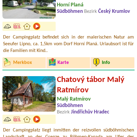
Horní Planá
Südböhmen
Bezirk
Český Krumlov
Der Campingplatz befindet sich in der malerischen Natur am
Seeufer Lipno, ca. 1,5km vom Dorf Horní Planá. Urlaubsort ist für
die Familien mit Kind..
Merkbox
Karte
Info
Chatový tábor Malý
Ratmírov
Malý Ratmírov
Südböhmen
Bezirk
Jindřichův Hradec
Der Campingplatz liegt inmitten der reizvollen südböhmischen