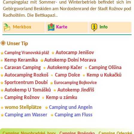
Campingplaz mit Sommer- und Winterbetrieb befindet sich im
Gebirgsvorland Beskiden am Nordostenrand der Stadt Rožnov pod
Radhoštěm. Die Bettkapazi..
Merkbox
Karte
Info
🌞 Unser Tip
Autocamp Jenišov
Camping Vranovská pláž
Kemp Keramika
Autokemp Dolní Morava
Caravan Camping
Autokemp Kačer
Camping Olšina
Autocamping Rozkoš
Camp Dolce
Kemp u Kukačků
Sportcentrum Doubí
Eurocamping Bojkovice
Autokemp U Tomášků
Autokemp Jindřiš
Camping Rožnov
Kemp u zámku
womo Stellplätze
Camping und Angeln
Camping am Wasser
Camping am Fluss
Aneta Melicharová
***
Byli jsme zde v týdnu od 25.7. do 1.8. 2026. Kemp jako takový je pěkný.
V umývárně i na WC bylo vždy čisto, doplněný papír i utěrky, což při
Camping Novohradské hory
Camping Brněnsko
Camping Oderské