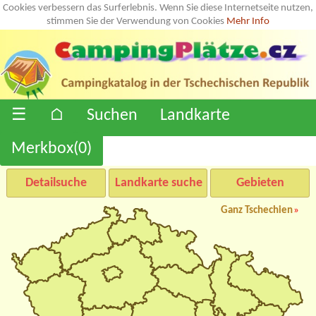
Cookies verbessern das Surferlebnis. Wenn Sie diese Internetseite nutzen,
stimmen Sie der Verwendung von Cookies
Mehr Info
☰
⌂
Suchen
Landkarte
Merkbox(
0
)
Detailsuche
Landkarte suche
Gebieten
Ganz Tschechien
»