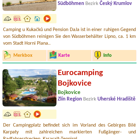
Südböhmen
Bezirk
Český Krumlov
Camping u Kukačků und Pension DaJa ist in einer ruhigen Gegend
von Südböhmen reinigen Sie den Wasserbehälter Lipno, ca. 1 km
vom Stadt Horni Plana..
Merkbox
Karte
Info
Eurocamping
Bojkovice
Bojkovice
Zlín Region
Bezirk
Uherské Hradiště
Der Campingplatz befindet sich im Vorland des Gebirges Bílé
Karpaty mit zahlreichen markierten Fußgänger- und