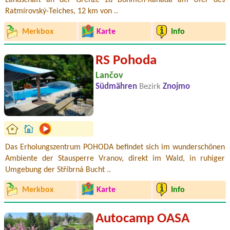
Landschaft an der Grenze zu Böhmen-Kanada am Ufer des
Ratmírovský-Teiches, 12 km von ..
Merkbox
Karte
Info
RS Pohoda
Lančov
Südmähren
Bezirk
Znojmo
Das Erholungszentrum POHODA befindet sich im wunderschönen
Ambiente der Stausperre Vranov, direkt im Wald, in ruhiger
Umgebung der Stříbrná Bucht ..
Merkbox
Karte
Info
Autocamp OASA