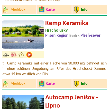
Radfahrerstrecken. Karasalt-Tennispl..
Merkbox
Karte
Info
Kemp Keramika
Hracholusky
Pilsen Region
Bezirk
Plzeň-sever
✨ Camp Keramika mit einer Fläche von 30.000 m2 befindet sich
in einer schönen Umgebung am Ufer des Hracholuská-Damms,
etwa 15 km westlich von Pils..
Merkbox
Karte
Info
Autocamp Jenišov -
Lipno