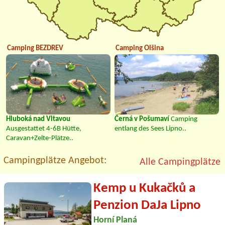
Camping BEZDREV
Camping Olšina
Hluboká nad Vltavou
Černá v Pošumaví
Camping
Ausgestattet 4-6B Hütte,
entlang des Sees Lipno..
Caravan+Zelte-Plätze..
Campingplätze Angebot:
Alle Campingplätze
Kemp u Kukačků a
Penzion DaJa Lipno
Horní Planá