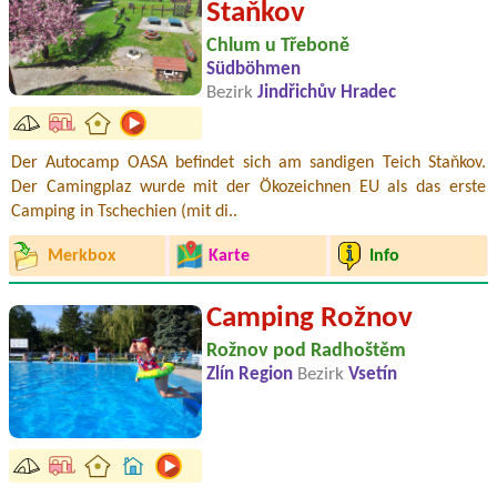
Staňkov
Chlum u Třeboně
Südböhmen
Bezirk
Jindřichův Hradec
Der Autocamp OASA befindet sich am sandigen Teich Staňkov.
Der Camingplaz wurde mit der Ökozeichnen EU als das erste
Camping in Tschechien (mit di..
Merkbox
Karte
Info
Camping Rožnov
Rožnov pod Radhoštěm
Zlín Region
Bezirk
Vsetín