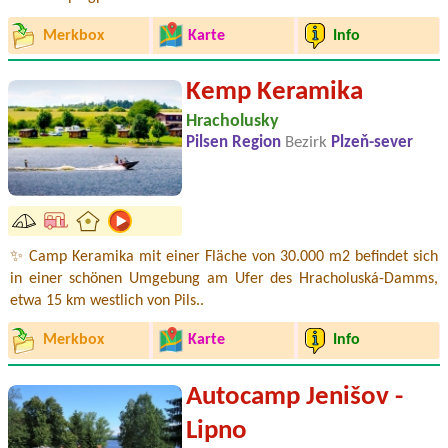
Merkbox
Karte
Info
Kemp Keramika
Hracholusky
Pilsen Region
Bezirk
Plzeň-sever
✨ Camp Keramika mit einer Fläche von 30.000 m2 befindet sich
in einer schönen Umgebung am Ufer des Hracholuská-Damms,
etwa 15 km westlich von Pils..
Merkbox
Karte
Info
Autocamp Jenišov -
Lipno