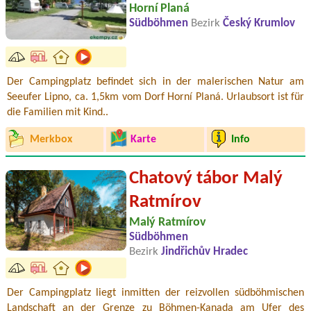
Horní Planá
Südböhmen
Bezirk
Český Krumlov
Der Campingplatz befindet sich in der malerischen Natur am
Seeufer Lipno, ca. 1,5km vom Dorf Horní Planá. Urlaubsort ist für
die Familien mit Kind..
Merkbox
Karte
Info
Chatový tábor Malý
Ratmírov
Malý Ratmírov
Südböhmen
Bezirk
Jindřichův Hradec
Der Campingplatz liegt inmitten der reizvollen südböhmischen
Landschaft an der Grenze zu Böhmen-Kanada am Ufer des