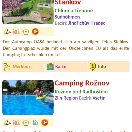
Staňkov
Chlum u Třeboně
Südböhmen
Bezirk
Jindřichův Hradec
Der Autocamp OASA befindet sich am sandigen Teich Staňkov.
Der Camingplaz wurde mit der Ökozeichnen EU als das erste
Camping in Tschechien (mit di..
Merkbox
Karte
Info
Camping Rožnov
Rožnov pod Radhoštěm
Zlín Region
Bezirk
Vsetín