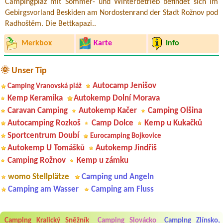
Campingplaz mit Sommer- und Winterbetrieb befindet sich im
Gebirgsvorland Beskiden am Nordostenrand der Stadt Rožnov pod
Radhoštěm. Die Bettkapazi..
Merkbox
Karte
Info
🌞 Unser Tip
Autocamp Jenišov
Camping Vranovská pláž
Kemp Keramika
Autokemp Dolní Morava
Caravan Camping
Autokemp Kačer
Camping Olšina
Autocamping Rozkoš
Camp Dolce
Kemp u Kukačků
Sportcentrum Doubí
Eurocamping Bojkovice
Autokemp U Tomášků
Autokemp Jindřiš
Camping Rožnov
Kemp u zámku
womo Stellplätze
Camping und Angeln
Camping am Wasser
Camping am Fluss
Aneta Melicharová
***
Camping Kralický Sněžník
Camping Slovácko
Camping Zlínsko,