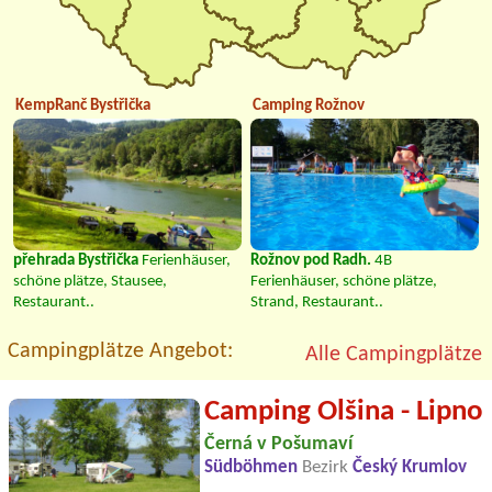
KempRanč Bystřička
Camping Rožnov
přehrada Bystřička
Ferienhäuser,
Rožnov pod Radh.
4B
schöne plätze, Stausee,
Ferienhäuser, schöne plätze,
Restaurant..
Strand, Restaurant..
Campingplätze Angebot:
Alle Campingplätze
Camping Olšina - Lipno
Černá v Pošumaví
Südböhmen
Bezirk
Český Krumlov