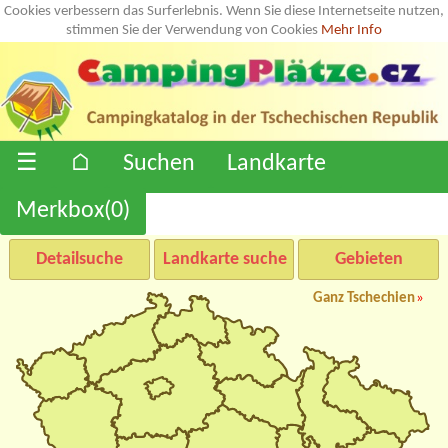
Cookies verbessern das Surferlebnis. Wenn Sie diese Internetseite nutzen,
stimmen Sie der Verwendung von Cookies
Mehr Info
☰
⌂
Suchen
Landkarte
Merkbox(
0
)
Detailsuche
Landkarte suche
Gebieten
Ganz Tschechien
»