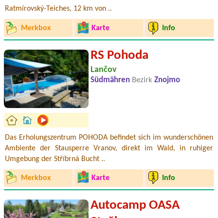
Ratmírovský-Teiches, 12 km von ..
Merkbox
Karte
Info
RS Pohoda
Lančov
Südmähren
Bezirk
Znojmo
Das Erholungszentrum POHODA befindet sich im wunderschönen
Ambiente der Stausperre Vranov, direkt im Wald, in ruhiger
Umgebung der Stříbrná Bucht ..
Merkbox
Karte
Info
Autocamp OASA