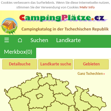
Cookies verbessern das Surferlebnis. Wenn Sie diese Internetseite nutzen,
stimmen Sie der Verwendung von Cookies
Mehr Info
☰
⌂
Suchen
Landkarte
Merkbox(
0
)
Detailsuche
Landkarte suche
Gebieten
Ganz Tschechien
»