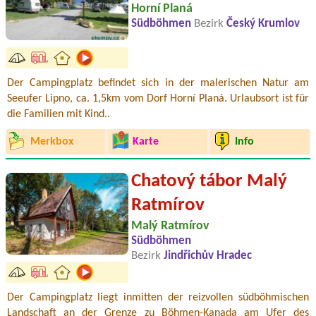
Horní Planá
Südböhmen
Bezirk
Český Krumlov
Der Campingplatz befindet sich in der malerischen Natur am
Seeufer Lipno, ca. 1,5km vom Dorf Horní Planá. Urlaubsort ist für
die Familien mit Kind..
Merkbox
Karte
Info
Chatový tábor Malý
Ratmírov
Malý Ratmírov
Südböhmen
Bezirk
Jindřichův Hradec
Der Campingplatz liegt inmitten der reizvollen südböhmischen
Landschaft an der Grenze zu Böhmen-Kanada am Ufer des