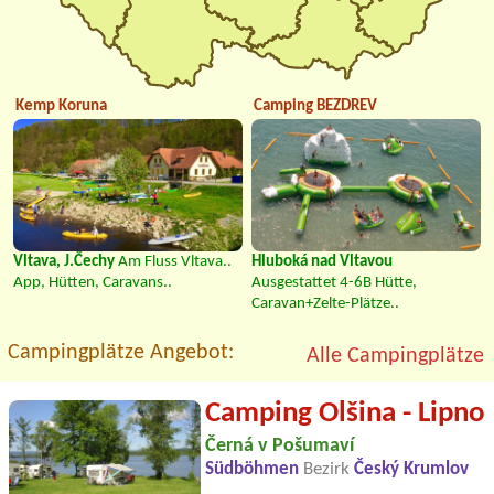
Kemp Koruna
Camping BEZDREV
Vltava, J.Čechy
Am Fluss Vltava..
Hluboká nad Vltavou
App, Hütten, Caravans..
Ausgestattet 4-6B Hütte,
Caravan+Zelte-Plätze..
Campingplätze Angebot:
Alle Campingplätze
Camping Olšina - Lipno
Černá v Pošumaví
Südböhmen
Bezirk
Český Krumlov