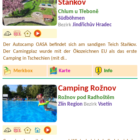
Staňkov
Chlum u Třeboně
Südböhmen
Bezirk
Jindřichův Hradec
Der Autocamp OASA befindet sich am sandigen Teich Staňkov.
Der Camingplaz wurde mit der Ökozeichnen EU als das erste
Camping in Tschechien (mit di..
Merkbox
Karte
Info
Camping Rožnov
Rožnov pod Radhoštěm
Zlín Region
Bezirk
Vsetín