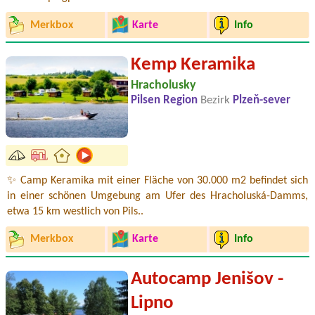
Merkbox
Karte
Info
Kemp Keramika
Hracholusky
Pilsen Region
Bezirk
Plzeň-sever
✨ Camp Keramika mit einer Fläche von 30.000 m2 befindet sich
in einer schönen Umgebung am Ufer des Hracholuská-Damms,
etwa 15 km westlich von Pils..
Merkbox
Karte
Info
Autocamp Jenišov -
Lipno