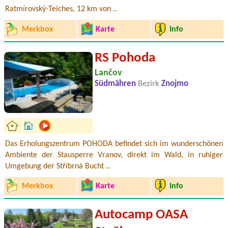
Ratmírovský-Teiches, 12 km von ..
Merkbox
Karte
Info
RS Pohoda
Lančov
Südmähren
Bezirk
Znojmo
Das Erholungszentrum POHODA befindet sich im wunderschönen
Ambiente der Stausperre Vranov, direkt im Wald, in ruhiger
Umgebung der Stříbrná Bucht ..
Merkbox
Karte
Info
Autocamp OASA