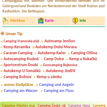
Campingplaz mit Sommer- und Winterbetrieb befindet sich im
Gebirgsvorland Beskiden am Nordostenrand der Stadt Rožnov pod
Radhoštěm. Die Bettkapazi..
Merkbox
Karte
Info
🌞 Unser Tip
Autocamp Jenišov
Camping Vranovská pláž
Kemp Keramika
Autokemp Dolní Morava
Caravan Camping
Autokemp Kačer
Camping Olšina
Autocamping Rozkoš
Camp Dolce
Kemp u Kukačků
Sportcentrum Doubí
Eurocamping Bojkovice
Autokemp U Tomášků
Autokemp Jindřiš
Camping Rožnov
Kemp u zámku
womo Stellplätze
Camping und Angeln
Camping am Wasser
Camping am Fluss
Aneta Melicharová
***
Camping Máchův kraj
Camping Český ráj
Camping Haná
Camping
Byli jsme zde v týdnu od 25.7. do 1.8. 2026. Kemp jako takový je pěkný.