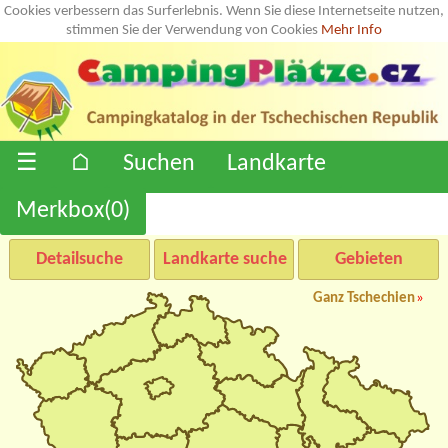
Cookies verbessern das Surferlebnis. Wenn Sie diese Internetseite nutzen,
stimmen Sie der Verwendung von Cookies
Mehr Info
☰
⌂
Suchen
Landkarte
Merkbox(
0
)
Detailsuche
Landkarte suche
Gebieten
Ganz Tschechien
»