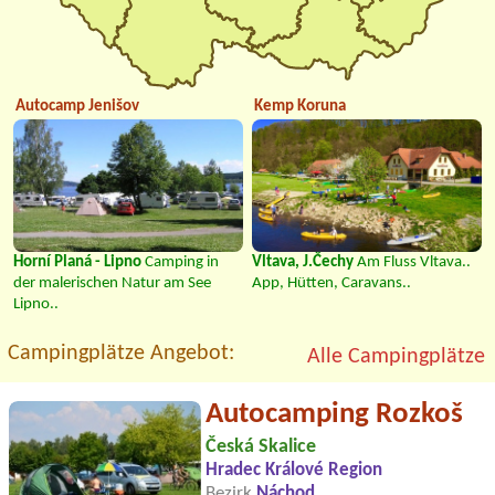
Autocamp Jenišov
Kemp Koruna
Horní Planá - Lipno
Camping in
Vltava, J.Čechy
Am Fluss Vltava..
der malerischen Natur am See
App, Hütten, Caravans..
Lipno..
Campingplätze Angebot:
Alle Campingplätze
Autocamping Rozkoš
Česká Skalice
Hradec Králové Region
Bezirk
Náchod