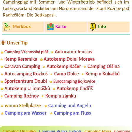
Campingplaz mit Sommer- und Winterbetrieb befindet sich im
Gebirgsvorland Beskiden am Nordostenrand der Stadt Rožnov pod
Radhoštěm. Die Bettkapazi..
Merkbox
Karte
Info
🌞 Unser Tip
Autocamp Jenišov
Camping Vranovská pláž
Kemp Keramika
Autokemp Dolní Morava
Caravan Camping
Autokemp Kačer
Camping Olšina
Autocamping Rozkoš
Camp Dolce
Kemp u Kukačků
Sportcentrum Doubí
Eurocamping Bojkovice
Autokemp U Tomášků
Autokemp Jindřiš
Camping Rožnov
Kemp u zámku
womo Stellplätze
Camping und Angeln
Camping am Wasser
Camping am Fluss
Aneta Melicharová
***
Byli jsme zde v týdnu od 25.7. do 1.8. 2026. Kemp jako takový je pěkný.
V umývárně i na WC bylo vždy čisto, doplněný papír i utěrky, což při
Camping Opavsko
Camping Praha a okolí
Camping Haná
Camping