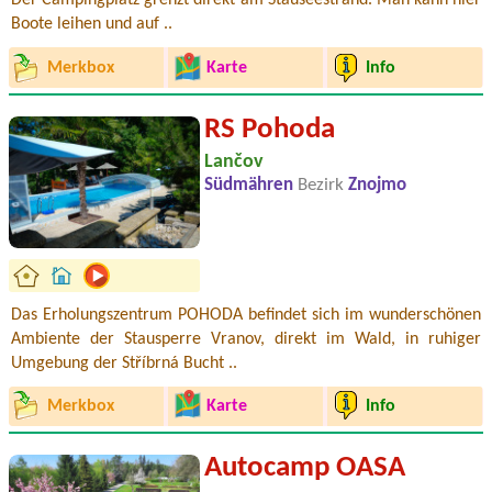
Der Campingplatz grenzt direkt am Stauseestrand. Man kann hier
Boote leihen und auf ..
Merkbox
Karte
Info
RS Pohoda
Lančov
Südmähren
Bezirk
Znojmo
Das Erholungszentrum POHODA befindet sich im wunderschönen
Ambiente der Stausperre Vranov, direkt im Wald, in ruhiger
Umgebung der Stříbrná Bucht ..
Merkbox
Karte
Info
Autocamp OASA