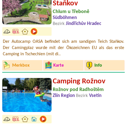
Staňkov
Chlum u Třeboně
Südböhmen
Bezirk
Jindřichův Hradec
Der Autocamp OASA befindet sich am sandigen Teich Staňkov.
Der Camingplaz wurde mit der Ökozeichnen EU als das erste
Camping in Tschechien (mit di..
Merkbox
Karte
Info
Camping Rožnov
Rožnov pod Radhoštěm
Zlín Region
Bezirk
Vsetín