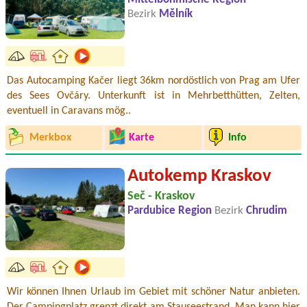
Bezirk
Mělník
Das Autocamping Kačer liegt 36km nordöstlich von Prag am Ufer
des Sees Ovčáry. Unterkunft ist in Mehrbetthütten, Zelten,
eventuell in Caravans mög..
Merkbox
Karte
Info
Autokemp Kraskov
Seč - Kraskov
Pardubice Region
Bezirk
Chrudim
Wir können Ihnen Urlaub im Gebiet mit schöner Natur anbieten.