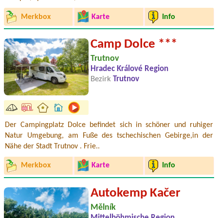
Merkbox
Karte
Info
Camp Dolce ***
Trutnov
Hradec Králové Region
Bezirk
Trutnov
Der Campingplatz Dolce befindet sich in schöner und ruhiger
Natur Umgebung, am Fuße des tschechischen Gebirge,in der
Nähe der Stadt Trutnov . Frie..
Merkbox
Karte
Info
Autokemp Kačer
Mělník
Mittelböhmische Region