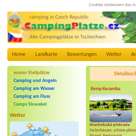
Cookies verbessern das S
Home
Landkarte
Bewertungen
Wetter
A
womo Stellplätze
Detailsuc
Camping und Angeln
Camping am Wasser
Kemp Keramika
Camping am Fluss
Camps Slowakei
Wetter
Hracholuská přehrada
Ferienhäuser, schöne plätz
Strand, Restaurant..