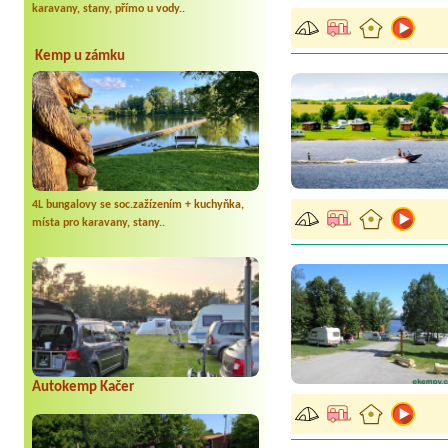
karavany, stany, přímo u vody..
Kemp u zámku
4L bungalovy se soc.zažízením + kuchyňka,
místa pro karavany, stany..
Autokemp Kačer