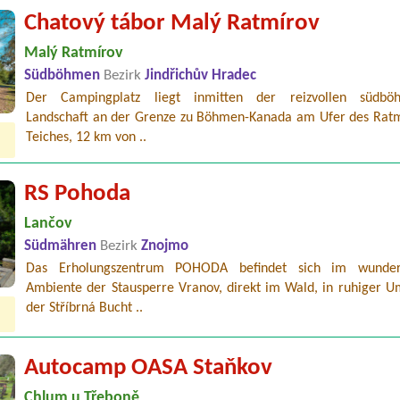
Chatový tábor Malý Ratmírov
Malý Ratmírov
Südböhmen
Bezirk
Jindřichův Hradec
Der Campingplatz liegt inmitten der reizvollen südböh
Landschaft an der Grenze zu Böhmen-Kanada am Ufer des Ratm
Teiches, 12 km von ..
RS Pohoda
Lančov
Südmähren
Bezirk
Znojmo
Das Erholungszentrum POHODA befindet sich im wunder
Ambiente der Stausperre Vranov, direkt im Wald, in ruhiger 
der Stříbrná Bucht ..
Autocamp OASA Staňkov
Chlum u Třeboně