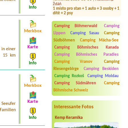
1 místo pro stan + 1 auto + 3 osoby + 1
Info
dítě + 2 psy
Termin ab 2026-07-28 |
Hotel a kemp
Formule***
Camping Böhmerwald
Camping
3 dospělý a 1x 14 let
Merkbox
Lippen
Camping Sasau
Camping
Termin ab 2026-07-27 |
Autokempink
Nové Městečko
Südböhmen
Camping Mácha-See
Karte
Camping Böhmisches Kanada
in einer
Termin ab 2026-07-30 |
Kemp Branov
1x place for tent and two persons
Camping Böhmisches Paradies
a 15 km
(and a car if its possible)1x place with
Camping Vranov
Camping
electricity
Info
Riesengebirge
Camping Beskiden
Termin ab 2026-07-24 |
Autokemp
Camping Rozkoš
Camping Moldau
Jezero
Camping Südmähren
Camping
Merkbox
Termin ab 2026-07-23 |
Kemp Oáza
1 x Stellplatz, 4 Personen, 1
Böhmische Schweiz
Wohnwagen, 1 Auto
Karte
 Seeufer
Interessante Fotos
 Familien
Info
Kemp Keramika