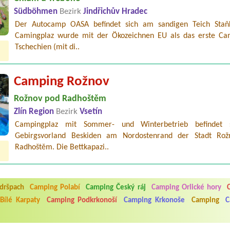
Südböhmen
Bezirk
Jindřichův Hradec
Der Autocamp OASA befindet sich am sandigen Teich Staň
Camingplaz wurde mit der Ökozeichnen EU als das erste Ca
Tschechien (mit di..
Camping Rožnov
Rožnov pod Radhoštěm
Zlín Region
Bezirk
Vsetín
Campingplaz mit Sommer- und Winterbetrieb befindet 
Gebirgsvorland Beskiden am Nordostenrand der Stadt Ro
Radhoštěm. Die Bettkapazi..
5.7. do 1.8. 2026. Kemp jako takový je pěkný. V umývárně i na WC bylo vždy
dršpach
Camping Polabí
Camping Český ráj
Camping Orlické hory
ávštěvníků není samozřejmost. V kempu je obchod a restaurace, kebab a dalš
nní hluk z repráků u stanů a absolutní bezohlednost ostatních ubytovaných. 
Bílé Karpaty
Camping Podkrkonoší
Camping Krkonoše
Camping
C
utu hrála jiná hudba.Kemp pěkný, ale takový rámus jsme ještě nezažili...