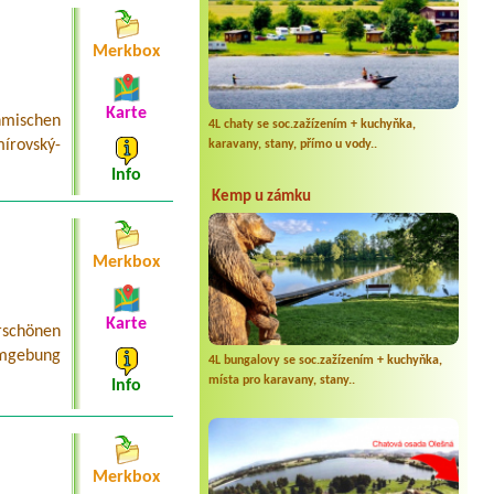
Merkbox
Karte
mischen
4L chaty se soc.zažízením + kuchyňka,
írovský-
karavany, stany, přímo u vody..
Info
Kemp u zámku
Merkbox
Karte
schönen
Umgebung
4L bungalovy se soc.zažízením + kuchyňka,
místa pro karavany, stany..
Info
Merkbox