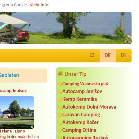
dung von Cookies
Mehr Info
DE
CZ
EN
🌞 Unser Tip
Gebieten
Camping Vranovská pláž
ocamp Jenišov
Autocamp Jenišov
Kemp Keramika
Autokemp Dolní Morava
Caravan Camping
Autokemp Kačer
Camping Olšina
 Planá - Lipno
ing in der malerischen
Autocamping Rozkoš