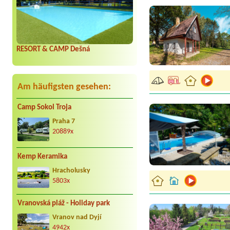
RESORT & CAMP Dešná
Am häufigsten gesehen:
Camp Sokol Troja
Praha 7
20889x
Kemp Keramika
Hracholusky
5803x
Vranovská pláž - Holiday park
Vranov nad Dyjí
4942x