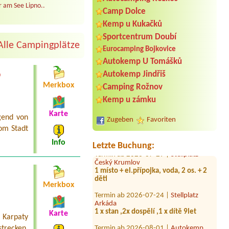
 am See Lipno..
Camp Dolce
Kemp u Kukačků
Sportcentrum Doubí
Alle Campingplätze
Eurocamping Bojkovice
Autokemp U Tomášků
o
Autokemp Jindřiš
Termin ab 2026-08-20 |
Autocamping
Merkbox
Camping Rožnov
Rozkoš
4L chatka, 2 dospělí, 2 děti 9 a 6 let
Kemp u zámku
Termin ab 2026-08-28 |
Autokempink
Karte
gend von
Zugeben
Favoriten
Osika
om Stadt
4L chata a 4 osoby
Info
Letzte Buchung:
Termin ab 2026-07-29 |
Stellplatz
Český Krumlov
1 místo + el.přípojka, voda, 2 os. + 2
děti
Merkbox
Termin ab 2026-07-24 |
Stellplatz
Arkáda
1 x stan ,2x dospělí ,1 x dítě 9let
Karte
 Karpaty
Termin ab 2026-08-01 |
Autokemp
Ždáň
recken.