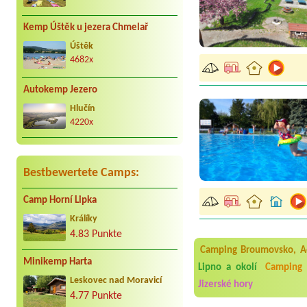
Kemp Úštěk u jezera Chmelař
Úštěk
4682x
Autokemp Jezero
Hlučín
4220x
Bestbewertete Camps:
Camp Horní Lipka
Králíky
Aneta Melicharová
***
4.83 Punkte
Byli jsme zde v týdnu od 2
Camping Broumovsko, A
utěrky, což při množství n
Minikemp Harta
velice zklamalo byl celode
Lipno a okolí
Camping 
jak na pouti- z každého ko
Leskovec nad Moravicí
Jizerské hory
4.77 Punkte
Jana
*****