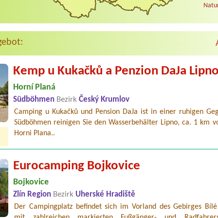
Natur
gebot:
Kemp u Kukačků a Penzion DaJa Lipn
Horní Planá
Südböhmen
Bezirk
Český Krumlov
Camping u Kukačků und Pension DaJa ist in einer ruhigen Ge
Südböhmen reinigen Sie den Wasserbehälter Lipno, ca. 1 km v
Horni Plana..
Eurocamping Bojkovice
Bojkovice
Zlín Region
Bezirk
Uherské Hradiště
Der Campingplatz befindet sich im Vorland des Gebirges Bílé
mit zahlreichen markierten Fußgänger- und Radfahrerst