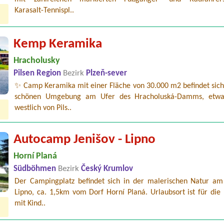
Karasalt-Tennispl..
Kemp Keramika
Hracholusky
Pilsen Region
Bezirk
Plzeň-sever
✨ Camp Keramika mit einer Fläche von 30.000 m2 befindet sich 
schönen Umgebung am Ufer des Hracholuská-Damms, etw
westlich von Pils..
Autocamp Jenišov - Lipno
Horní Planá
Südböhmen
Bezirk
Český Krumlov
Der Campingplatz befindet sich in der malerischen Natur am
Lipno, ca. 1,5km vom Dorf Horní Planá. Urlaubsort ist für die
mit Kind..