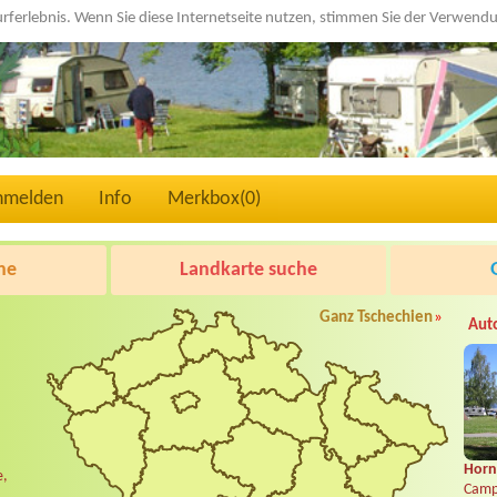
urferlebnis. Wenn Sie diese Internetseite nutzen, stimmen Sie der Verwen
nmelden
Info
Merkbox(
0
)
he
Landkarte suche
Ganz Tschechien
»
Aut
Horní
e,
Camp