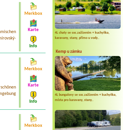
Merkbox
Karte
mischen
4L chaty se soc.zažízením + kuchyňka,
írovský-
karavany, stany, přímo u vody..
Info
Kemp u zámku
Merkbox
Karte
schönen
Umgebung
4L bungalovy se soc.zažízením + kuchyňka,
místa pro karavany, stany..
Info
Merkbox