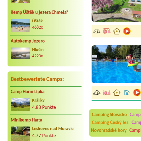
Kemp Úštěk u jezera Chmelař
Úštěk
4682x
Autokemp Jezero
Hlučín
4220x
Bestbewertete Camps:
Aneta Melicharová
***
Camp Horní Lipka
Byli jsme zde v týdnu od 2
utěrky, což při množství n
Králíky
velice zklamalo byl celode
4.83 Punkte
jak na pouti- z každého ko
Camping Slovácko
Camp
Minikemp Harta
Jana
*****
Camping Český les
Camp
Chtěli jsme být týden,byli
Leskovec nad Moravicí
Novohradské hory
Camp
super. Restaurace s jídlem
4.77 Punkte
slušně mile. Nám se v kempu