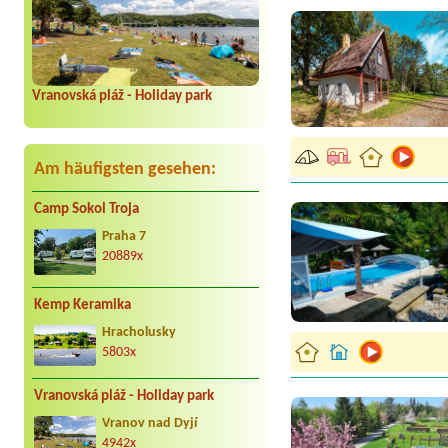
Vranovská pláž - Holiday park
Am häufigsten gesehen:
Camp Sokol Troja
Praha 7
20889x
Kemp Keramika
Hracholusky
5803x
Vranovská pláž - Holiday park
Vranov nad Dyjí
4942x