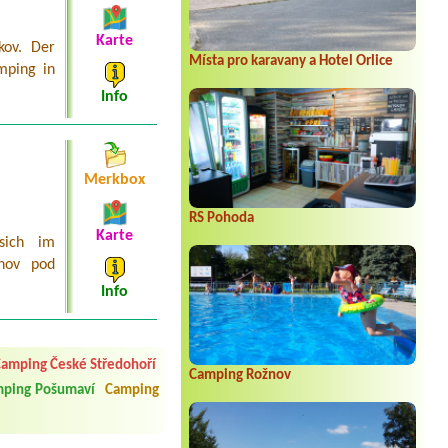
Karte
kov. Der
Místa pro karavany a Hotel Orlice
mping in
Info
Merkbox
RS Pohoda
Karte
sich im
žnov pod
Info
 čisto, doplněný papír i
í občerstvení. Co nás ale
Přes den jsem si připadala
amping České Středohoří
Camping Rožnov
ping Pošumaví
Camping
y nové krásné čisté,koupání
Veškerý personál se choval