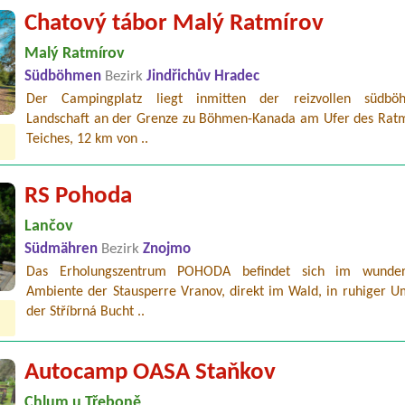
Chatový tábor Malý Ratmírov
Malý Ratmírov
Südböhmen
Bezirk
Jindřichův Hradec
Der Campingplatz liegt inmitten der reizvollen südböh
Landschaft an der Grenze zu Böhmen-Kanada am Ufer des Ratm
Teiches, 12 km von ..
RS Pohoda
Lančov
Südmähren
Bezirk
Znojmo
Das Erholungszentrum POHODA befindet sich im wunder
Ambiente der Stausperre Vranov, direkt im Wald, in ruhiger 
der Stříbrná Bucht ..
Autocamp OASA Staňkov
Chlum u Třeboně