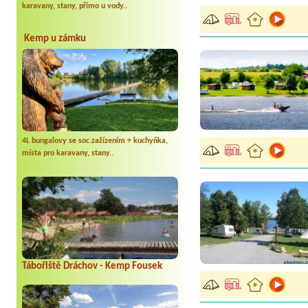
karavany, stany, přímo u vody..
Kemp u zámku
4L bungalovy se soc.zažízením + kuchyňka,
místa pro karavany, stany..
Tábořiště Dráchov - Kemp Fousek