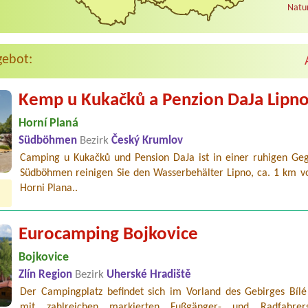
Natur
gebot:
Kemp u Kukačků a Penzion DaJa Lipn
Horní Planá
Südböhmen
Bezirk
Český Krumlov
Camping u Kukačků und Pension DaJa ist in einer ruhigen Ge
Südböhmen reinigen Sie den Wasserbehälter Lipno, ca. 1 km v
Horni Plana..
Eurocamping Bojkovice
Bojkovice
Zlín Region
Bezirk
Uherské Hradiště
Der Campingplatz befindet sich im Vorland des Gebirges Bílé
mit zahlreichen markierten Fußgänger- und Radfahrerst