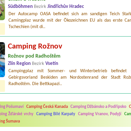
Südböhmen
Bezirk
Jindřichův Hradec
Der Autocamp OASA befindet sich am sandigen Teich Staň
Camingplaz wurde mit der Ökozeichnen EU als das erste Ca
Tschechien (mit di..
Camping Rožnov
Rožnov pod Radhoštěm
Zlín Region
Bezirk
Vsetín
Campingplaz mit Sommer- und Winterbetrieb befindet 
Gebirgsvorland Beskiden am Nordostenrand der Stadt Ro
Radhoštěm. Die Bettkapazi..
5.7. do 1.8. 2026. Kemp jako takový je pěkný. V umývárně i na WC bylo vždy
ávštěvníků není samozřejmost. V kempu je obchod a restaurace, kebab a dalš
nní hluk z repráků u stanů a absolutní bezohlednost ostatních ubytovaných. 
utu hrála jiná hudba.Kemp pěkný, ale takový rámus jsme ještě nezažili...
ing Pošumaví
Camping Česká Kanada
Camping Džbánsko a Podřípsko
C
ing Žďárské vrchy
Camping Bílé Karpaty
Camping Vranov, Podyjí
Cam
 jsme dva. Na začátku prázdnin. Přijeli jsme karavanem. Klid pohoda socialk
ing Šumava
, a dobrým jídlem za slušnou cenu na dosah, a spoustu možností na výlety. 
 líbilo.