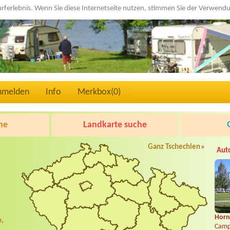
urferlebnis. Wenn Sie diese Internetseite nutzen, stimmen Sie der Verwen
nmelden
Info
Merkbox(
0
)
he
Landkarte suche
Ganz Tschechien
»
Aut
Horní
e,
Camp