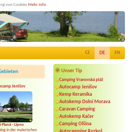
dung von Cookies
Mehr Info
DE
CZ
EN
🌞 Unser Tip
Gebieten
Camping Vranovská pláž
ocamp Jenišov
Autocamp Jenišov
Kemp Keramika
Autokemp Dolní Morava
Caravan Camping
Autokemp Kačer
Camping Olšina
 Planá - Lipno
ing in der malerischen
Autocamping Rozkoš