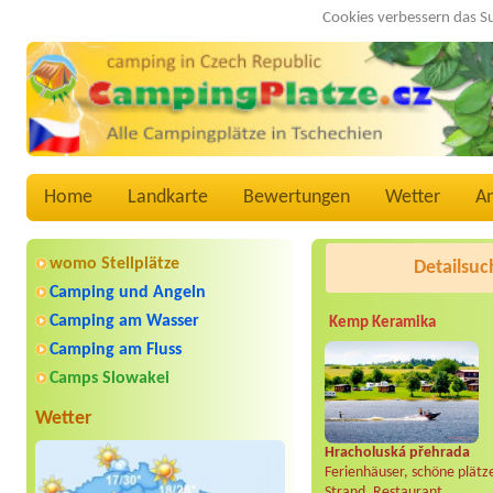
Cookies verbessern das S
Home
Landkarte
Bewertungen
Wetter
A
womo Stellplätze
Detailsuc
Camping und Angeln
Camping am Wasser
Kemp Keramika
Camping am Fluss
Camps Slowakei
Wetter
Hracholuská přehrada
Ferienhäuser, schöne plätz
Strand, Restaurant..