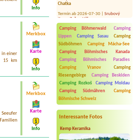
Info
Termin ab 2026-07-30 |
Srubový
Kemp Zvíkov Village
1 stan, 2 osobyel přípojku bychom
chtěly
Camping Böhmerwald
Camping
Termin ab 2026-07-24 |
Camping
Merkbox
Lippen
Camping Sasau
Camping
Amerika
1x kleine Hütte oder Stellplatz für
Südböhmen
Camping Mácha-See
Zelt
Karte
Camping Böhmisches Kanada
in einer
Termin ab 2026-08-21 |
Chatová
Camping Böhmisches Paradies
a 15 km
osada Jachta u Máchova jezera
Camping Vranov
Camping
1 chatka 3 osoby
Info
Riesengebirge
Camping Beskiden
Termin ab 2026-08-16 |
Cyklokempy
Camping Rozkoš
Camping Moldau
Loděnice
1x Retro cabin
Camping Südmähren
Camping
Merkbox
Böhmische Schweiz
Karte
 Seeufer
Interessante Fotos
 Familien
Info
Kemp Keramika