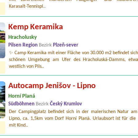
Karasalt-Tennispl..
Kemp Keramika
Hracholusky
Pilsen Region
Bezirk
Plzeň-sever
✨ Camp Keramika mit einer Fläche von 30.000 m2 befindet sich 
schönen Umgebung am Ufer des Hracholuská-Damms, etw
westlich von Pils..
Autocamp Jenišov - Lipno
Horní Planá
Südböhmen
Bezirk
Český Krumlov
Der Campingplatz befindet sich in der malerischen Natur am
Lipno, ca. 1,5km vom Dorf Horní Planá. Urlaubsort ist für die
mit Kind..