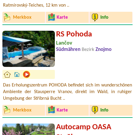
Ratmírovský-Teiches, 12 km von ..
Merkbox
Karte
Info
RS Pohoda
Lančov
Südmähren
Bezirk
Znojmo
Das Erholungszentrum POHODA befindet sich im wunderschönen
Ambiente der Stausperre Vranov, direkt im Wald, in ruhiger
Umgebung der Stříbrná Bucht ..
Merkbox
Karte
Info
Autocamp OASA