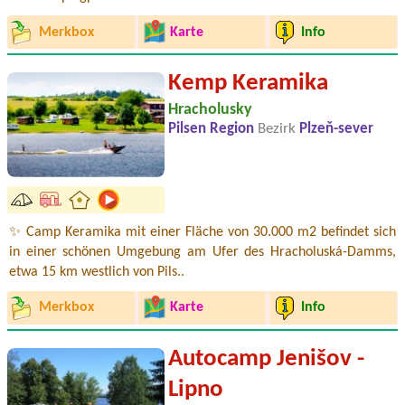
Merkbox
Karte
Info
Kemp Keramika
Hracholusky
Pilsen Region
Bezirk
Plzeň-sever
✨ Camp Keramika mit einer Fläche von 30.000 m2 befindet sich
in einer schönen Umgebung am Ufer des Hracholuská-Damms,
etwa 15 km westlich von Pils..
Merkbox
Karte
Info
Autocamp Jenišov -
Lipno