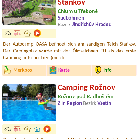
Staňkov
Chlum u Třeboně
Südböhmen
Bezirk
Jindřichův Hradec
Der Autocamp OASA befindet sich am sandigen Teich Staňkov.
Der Camingplaz wurde mit der Ökozeichnen EU als das erste
Camping in Tschechien (mit di..
Merkbox
Karte
Info
Camping Rožnov
Rožnov pod Radhoštěm
Zlín Region
Bezirk
Vsetín