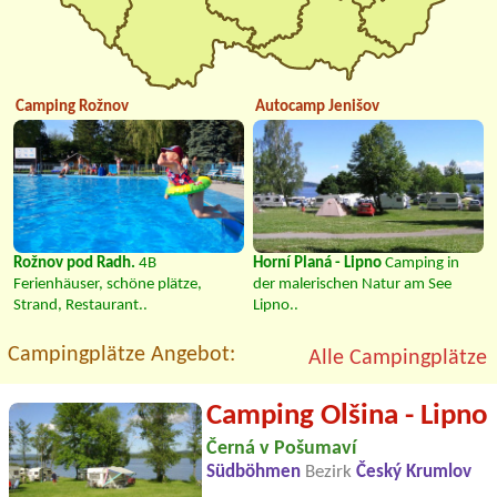
Camping Rožnov
Autocamp Jenišov
Rožnov pod Radh.
4B
Horní Planá - Lipno
Camping in
Ferienhäuser, schöne plätze,
der malerischen Natur am See
Strand, Restaurant..
Lipno..
Campingplätze Angebot:
Alle Campingplätze
Camping Olšina - Lipno
Černá v Pošumaví
Südböhmen
Bezirk
Český Krumlov