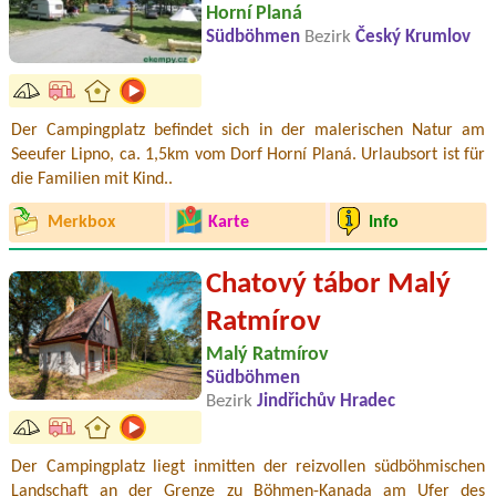
Horní Planá
Südböhmen
Bezirk
Český Krumlov
Der Campingplatz befindet sich in der malerischen Natur am
Seeufer Lipno, ca. 1,5km vom Dorf Horní Planá. Urlaubsort ist für
die Familien mit Kind..
Merkbox
Karte
Info
Chatový tábor Malý
Ratmírov
Malý Ratmírov
Südböhmen
Bezirk
Jindřichův Hradec
Der Campingplatz liegt inmitten der reizvollen südböhmischen
Landschaft an der Grenze zu Böhmen-Kanada am Ufer des