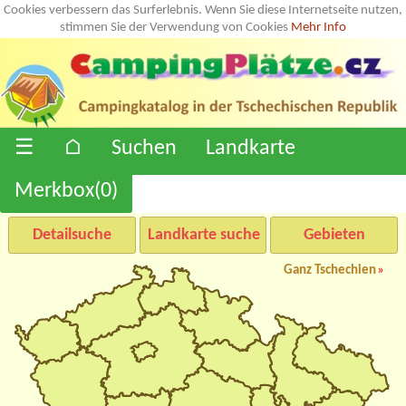
Cookies verbessern das Surferlebnis. Wenn Sie diese Internetseite nutzen,
stimmen Sie der Verwendung von Cookies
Mehr Info
☰
⌂
Suchen
Landkarte
Merkbox(
0
)
Detailsuche
Landkarte suche
Gebieten
Ganz Tschechien
»