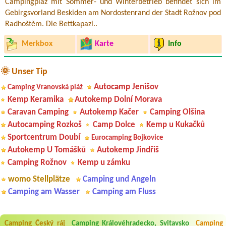
Campingplaz mit Sommer- und Winterbetrieb befindet sich im
Gebirgsvorland Beskiden am Nordostenrand der Stadt Rožnov pod
Radhoštěm. Die Bettkapazi..
Merkbox
Karte
Info
🌞 Unser Tip
Autocamp Jenišov
Camping Vranovská pláž
Kemp Keramika
Autokemp Dolní Morava
Caravan Camping
Autokemp Kačer
Camping Olšina
Autocamping Rozkoš
Camp Dolce
Kemp u Kukačků
Sportcentrum Doubí
Eurocamping Bojkovice
Autokemp U Tomášků
Autokemp Jindřiš
Camping Rožnov
Kemp u zámku
womo Stellplätze
Camping und Angeln
Camping am Wasser
Camping am Fluss
Aneta Melicharová
***
Camping Český ráj
Camping Královéhradecko, Svitavsko
Camping