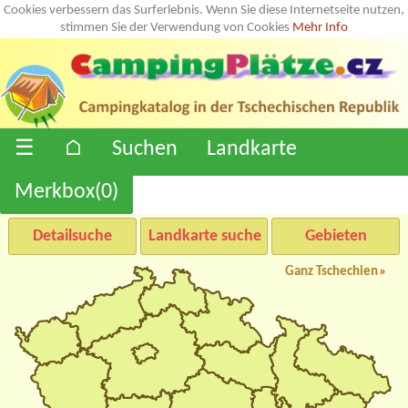
Cookies verbessern das Surferlebnis. Wenn Sie diese Internetseite nutzen,
stimmen Sie der Verwendung von Cookies
Mehr Info
☰
⌂
Suchen
Landkarte
Merkbox(
0
)
Detailsuche
Landkarte suche
Gebieten
Ganz Tschechien
»