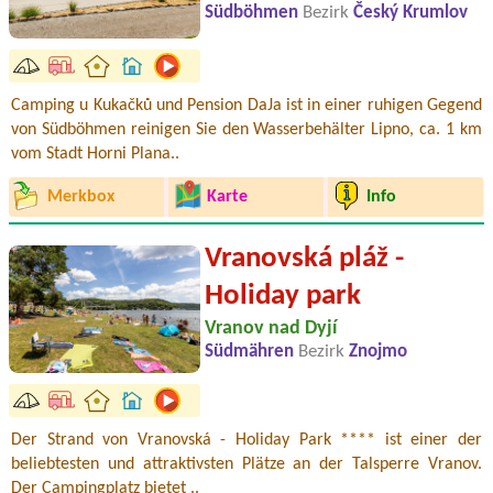
Südböhmen
Bezirk
Český Krumlov
Camping u Kukačků und Pension DaJa ist in einer ruhigen Gegend
von Südböhmen reinigen Sie den Wasserbehälter Lipno, ca. 1 km
vom Stadt Horni Plana..
Merkbox
Karte
Info
Vranovská pláž -
Holiday park
Vranov nad Dyjí
Südmähren
Bezirk
Znojmo
Der Strand von Vranovská - Holiday Park **** ist einer der
beliebtesten und attraktivsten Plätze an der Talsperre Vranov.
Der Campingplatz bietet ..