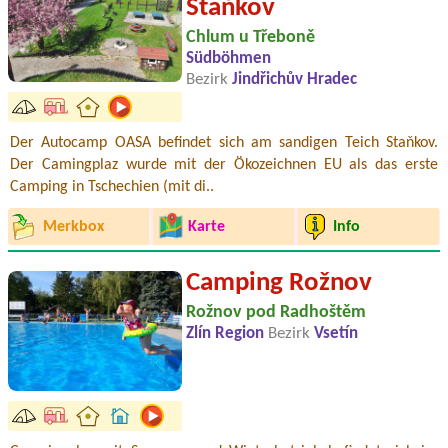
Staňkov
Chlum u Třeboně
Südböhmen
Bezirk
Jindřichův Hradec
Der Autocamp OASA befindet sich am sandigen Teich Staňkov.
Der Camingplaz wurde mit der Ökozeichnen EU als das erste
Camping in Tschechien (mit di..
Merkbox
Karte
Info
Camping Rožnov
Rožnov pod Radhoštěm
Zlín Region
Bezirk
Vsetín