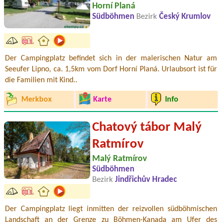
Horní Planá
Südböhmen
Bezirk
Český Krumlov
Der Campingplatz befindet sich in der malerischen Natur am
Seeufer Lipno, ca. 1,5km vom Dorf Horní Planá. Urlaubsort ist für
die Familien mit Kind..
Merkbox
Karte
Info
Chatový tábor Malý
Ratmírov
Malý Ratmírov
Südböhmen
Bezirk
Jindřichův Hradec
Der Campingplatz liegt inmitten der reizvollen südböhmischen
Landschaft an der Grenze zu Böhmen-Kanada am Ufer des