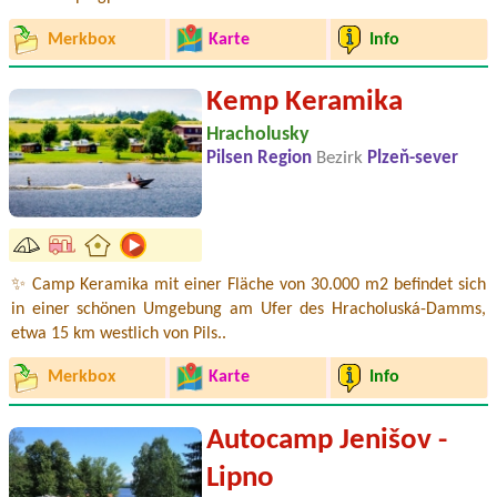
Merkbox
Karte
Info
Kemp Keramika
Hracholusky
Pilsen Region
Bezirk
Plzeň-sever
✨ Camp Keramika mit einer Fläche von 30.000 m2 befindet sich
in einer schönen Umgebung am Ufer des Hracholuská-Damms,
etwa 15 km westlich von Pils..
Merkbox
Karte
Info
Autocamp Jenišov -
Lipno