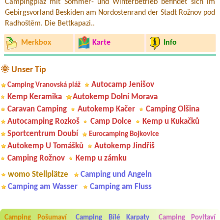
Campingplaz mit Sommer- und Winterbetrieb befindet sich im
Gebirgsvorland Beskiden am Nordostenrand der Stadt Rožnov pod
Radhoštěm. Die Bettkapazi..
Merkbox
Karte
Info
🌞 Unser Tip
Autocamp Jenišov
Camping Vranovská pláž
Kemp Keramika
Autokemp Dolní Morava
Caravan Camping
Autokemp Kačer
Camping Olšina
Autocamping Rozkoš
Camp Dolce
Kemp u Kukačků
Sportcentrum Doubí
Eurocamping Bojkovice
Autokemp U Tomášků
Autokemp Jindřiš
Camping Rožnov
Kemp u zámku
womo Stellplätze
Camping und Angeln
Camping am Wasser
Camping am Fluss
Aneta Melicharová
***
Byli jsme zde v týdnu od 25.7. do 1.8. 2026. Kemp jako takový je pěkný.
Camping Pošumaví
Camping Bílé Karpaty
Camping Povltaví