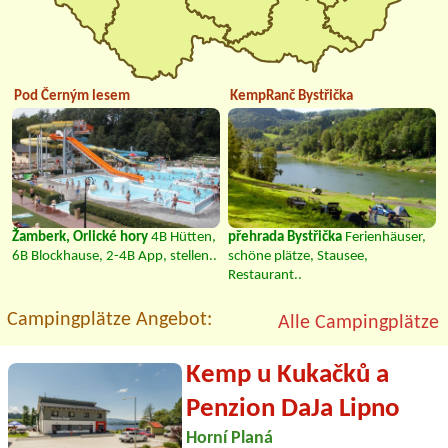
Pod Černým lesem
KempRanč Bystřička
Žamberk, Orlické hory
4B Hütten,
přehrada Bystřička
Ferienhäuser,
6B Blockhause, 2-4B App, stellen..
schöne plätze, Stausee,
Restaurant..
Campingplätze Angebot:
Alle Campingplätze
Kemp u Kukačků a
Penzion DaJa Lipno
Horní Planá