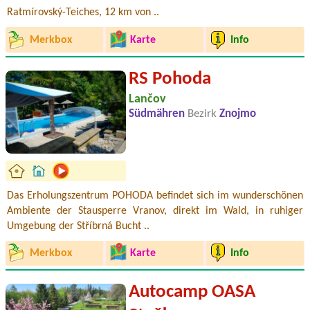
Ratmírovský-Teiches, 12 km von ..
Merkbox
Karte
Info
RS Pohoda
Lančov
Südmähren
Bezirk
Znojmo
Das Erholungszentrum POHODA befindet sich im wunderschönen
Ambiente der Stausperre Vranov, direkt im Wald, in ruhiger
Umgebung der Stříbrná Bucht ..
Merkbox
Karte
Info
Autocamp OASA