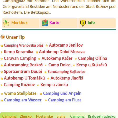
Campingplaz mit Sommer- und Winterbetrieb befindet sich im
Gebirgsvorland Beskiden am Nordostenrand der Stadt Rožnov pod
Radhoštěm. Die Bettkapazi..
Merkbox
Karte
Info
🌞 Unser Tip
Autocamp Jenišov
Camping Vranovská pláž
Kemp Keramika
Autokemp Dolní Morava
Caravan Camping
Autokemp Kačer
Camping Olšina
Autocamping Rozkoš
Camp Dolce
Kemp u Kukačků
Sportcentrum Doubí
Eurocamping Bojkovice
Autokemp U Tomášků
Autokemp Jindřiš
Camping Rožnov
Kemp u zámku
womo Stellplätze
Camping und Angeln
Camping am Wasser
Camping am Fluss
Camping Zlínsko, Hostýnské vrchy
Camping Královéhradecko,