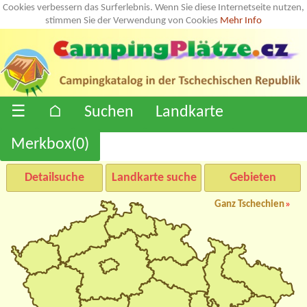
Cookies verbessern das Surferlebnis. Wenn Sie diese Internetseite nutzen,
stimmen Sie der Verwendung von Cookies
Mehr Info
☰
⌂
Suchen
Landkarte
Merkbox(
0
)
Detailsuche
Landkarte suche
Gebieten
Ganz Tschechien
»