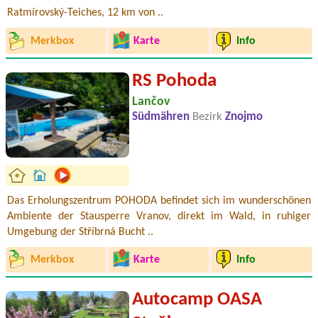
Ratmírovský-Teiches, 12 km von ..
Merkbox
Karte
Info
RS Pohoda
Lančov
Südmähren
Bezirk
Znojmo
Das Erholungszentrum POHODA befindet sich im wunderschönen
Ambiente der Stausperre Vranov, direkt im Wald, in ruhiger
Umgebung der Stříbrná Bucht ..
Merkbox
Karte
Info
Autocamp OASA