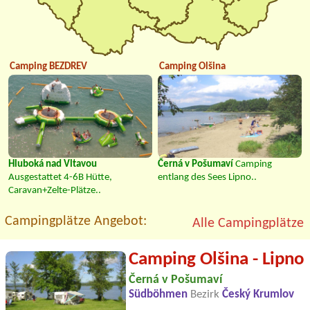
Camping BEZDREV
Camping Olšina
Hluboká nad Vltavou
Černá v Pošumaví
Camping
Ausgestattet 4-6B Hütte,
entlang des Sees Lipno..
Caravan+Zelte-Plätze..
Campingplätze Angebot:
Alle Campingplätze
Camping Olšina - Lipno
Černá v Pošumaví
Südböhmen
Bezirk
Český Krumlov