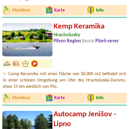
Merkbox
Karte
Info
Kemp Keramika
Hracholusky
Pilsen Region
Bezirk
Plzeň-sever
✨ Camp Keramika mit einer Fläche von 30.000 m2 befindet sich
in einer schönen Umgebung am Ufer des Hracholuská-Damms,
etwa 15 km westlich von Pils..
Merkbox
Karte
Info
Autocamp Jenišov -
Lipno