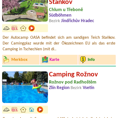
Staňkov
Chlum u Třeboně
Südböhmen
Bezirk
Jindřichův Hradec
Der Autocamp OASA befindet sich am sandigen Teich Staňkov.
Der Camingplaz wurde mit der Ökozeichnen EU als das erste
Camping in Tschechien (mit di..
Merkbox
Karte
Info
Camping Rožnov
Rožnov pod Radhoštěm
Zlín Region
Bezirk
Vsetín