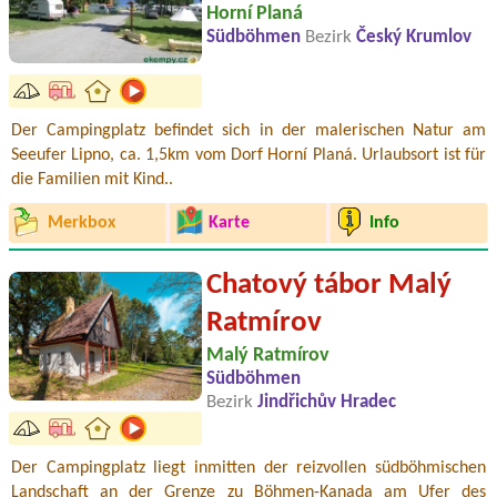
Horní Planá
Südböhmen
Bezirk
Český Krumlov
Der Campingplatz befindet sich in der malerischen Natur am
Seeufer Lipno, ca. 1,5km vom Dorf Horní Planá. Urlaubsort ist für
die Familien mit Kind..
Merkbox
Karte
Info
Chatový tábor Malý
Ratmírov
Malý Ratmírov
Südböhmen
Bezirk
Jindřichův Hradec
Der Campingplatz liegt inmitten der reizvollen südböhmischen
Landschaft an der Grenze zu Böhmen-Kanada am Ufer des