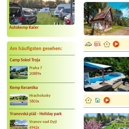
Autokemp Kačer
Am häufigsten gesehen:
Camp Sokol Troja
Praha 7
20889x
Kemp Keramika
Hracholusky
5803x
Vranovská pláž - Holiday park
Vranov nad Dyjí
4942x