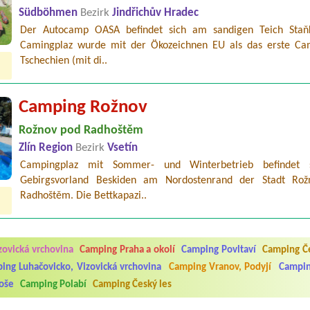
Südböhmen
Bezirk
Jindřichův Hradec
Der Autocamp OASA befindet sich am sandigen Teich Staň
Camingplaz wurde mit der Ökozeichnen EU als das erste Ca
Tschechien (mit di..
Camping Rožnov
Rožnov pod Radhoštěm
Zlín Region
Bezirk
Vsetín
Campingplaz mit Sommer- und Winterbetrieb befindet 
Gebirgsvorland Beskiden am Nordostenrand der Stadt Ro
Radhoštěm. Die Bettkapazi..
5.7. do 1.8. 2026. Kemp jako takový je pěkný. V umývárně i na WC bylo vždy
ávštěvníků není samozřejmost. V kempu je obchod a restaurace, kebab a dalš
zovická vrchovina
Camping Praha a okolí
Camping Povltaví
Camping Če
nní hluk z repráků u stanů a absolutní bezohlednost ostatních ubytovaných. 
utu hrála jiná hudba.Kemp pěkný, ale takový rámus jsme ještě nezažili...
ing Luhačovicko, Vizovická vrchovina
Camping Vranov, Podyjí
Campin
oše
Camping Polabí
Camping Český les
 jsme dva. Na začátku prázdnin. Přijeli jsme karavanem. Klid pohoda socialk
, a dobrým jídlem za slušnou cenu na dosah, a spoustu možností na výlety. 