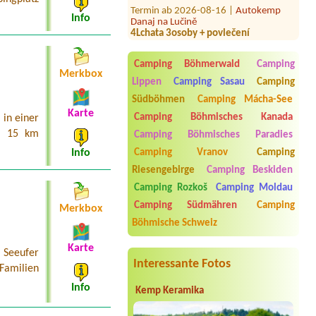
Danaj na Lučině
Info
4Lchata 3osoby + povlečení
Termin ab 2026-07-25 |
Stellplatz
Adršpach
Camping Böhmerwald
Camping
1x Stellplatz für Fiat Ducato 6,5m und
Merkbox
2 Personen
Lippen
Camping Sasau
Camping
Südböhmen
Camping Mácha-See
Termin ab 2026-08-22 |
Kemp
Koupadla Čerčany
Karte
Camping Böhmisches Kanada
in einer
4 místa pro stany, 6 osob, 2 vozyu
a 15 km
ohniště výhodou
Camping Böhmisches Paradies
Camping Vranov
Camping
Info
Termin ab 2026-08-07 |
Camp Horní
Lipka
Riesengebirge
Camping Beskiden
1 místo/2osoby, osobní automobil,
Camping Rozkoš
Camping Moldau
bez elektrické přípojky
Camping Südmähren
Camping
Merkbox
Termin ab 2026-08-05 |
Autokemp
Böhmische Schweiz
Vikletice
1x Stellplatz am Wasser für ein
Wohnmobil 6m, 2 Personen
Karte
 Seeufer
Interessante Fotos
 Familien
Info
Kemp Keramika