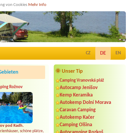
dung von Cookies
Mehr Info
DE
CZ
EN
🌞 Unser Tip
Gebieten
Camping Vranovská pláž
ping Rožnov
Autocamp Jenišov
Kemp Keramika
Autokemp Dolní Morava
Caravan Camping
Autokemp Kačer
Camping Olšina
ov pod Radh.
rienhäuser, schöne plätze,
Autocamping Rozkoš