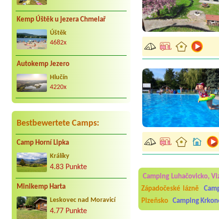
Kemp Úštěk u jezera Chmelař
Úštěk
4682x
Autokemp Jezero
Hlučín
4220x
Bestbewertete Camps:
Camp Horní Lipka
Aneta Melicharová
***
Králíky
Byli jsme zde v týdnu od 2
4.83 Punkte
utěrky, což při množství n
Camping Luhačovicko, Vi
velice zklamalo byl celode
Minikemp Harta
jak na pouti- z každého ko
Západočeské lázně
Camp
Leskovec nad Moravicí
Plzeňsko
Camping Krkon
Jana
*****
Chtěli jsme být týden,byli
4.77 Punkte
super. Restaurace s jídlem