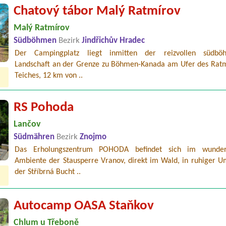
Chatový tábor Malý Ratmírov
Malý Ratmírov
Südböhmen
Bezirk
Jindřichův Hradec
Der Campingplatz liegt inmitten der reizvollen südböh
Landschaft an der Grenze zu Böhmen-Kanada am Ufer des Ratm
Teiches, 12 km von ..
RS Pohoda
Lančov
Südmähren
Bezirk
Znojmo
Das Erholungszentrum POHODA befindet sich im wunder
Ambiente der Stausperre Vranov, direkt im Wald, in ruhiger 
der Stříbrná Bucht ..
Autocamp OASA Staňkov
Chlum u Třeboně