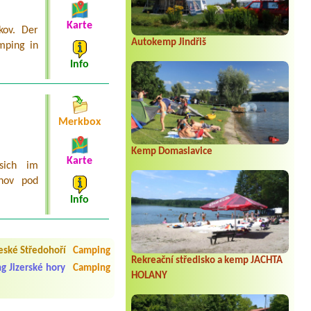
Karte
kov. Der
Autokemp Jindřiš
mping in
Info
Merkbox
Kemp Domaslavice
Karte
sich im
žnov pod
Info
 čisto, doplněný papír i
í občerstvení. Co nás ale
ské Středohoří
Camping
Přes den jsem si připadala
Rekreační středisko a kemp JACHTA
g Jizerské hory
Camping
HOLANY
y nové krásné čisté,koupání
Veškerý personál se choval