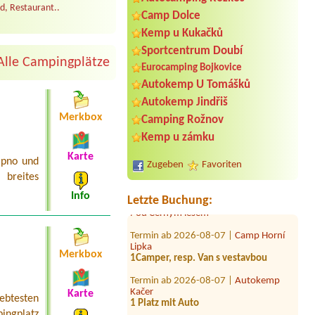
d, Restaurant..
Camp Dolce
Kemp u Kukačků
Sportcentrum Doubí
Alle Campingplätze
Eurocamping Bojkovice
Autokemp U Tomášků
Termin ab 2026-07-31 |
Autocamp
Autokemp Jindřiš
Erika
Merkbox
Camping Rožnov
3 stany + 4 dospělí + 4 děti
Kemp u zámku
Termin ab 2026-08-13 |
Kemp
Kopřivná
Karte
ipno und
Zugeben
Favoriten
4l Chatka + 4 osoby + lůžkoviny
breites
Termin ab 2026-07-30 |
Autocamping
Info
Letzte Buchung:
Pod Černým lesem
Termin ab 2026-08-07 |
Camp Horní
Lipka
1Camper, resp. Van s vestavbou
Merkbox
Termin ab 2026-08-07 |
Autokemp
Kačer
1 Platz mit Auto
Karte
iebtesten
Termin ab 2026-08-16 |
Autokemp
ingplatz