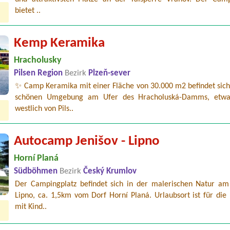
bietet ..
Kemp Keramika
Hracholusky
Pilsen Region
Bezirk
Plzeň-sever
✨ Camp Keramika mit einer Fläche von 30.000 m2 befindet sich 
schönen Umgebung am Ufer des Hracholuská-Damms, etw
westlich von Pils..
Autocamp Jenišov - Lipno
Horní Planá
Südböhmen
Bezirk
Český Krumlov
Der Campingplatz befindet sich in der malerischen Natur am
Lipno, ca. 1,5km vom Dorf Horní Planá. Urlaubsort ist für die
mit Kind..