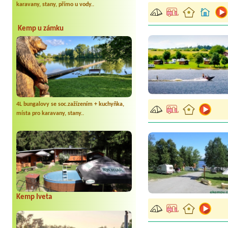
karavany, stany, přímo u vody..
Kemp u zámku
4L bungalovy se soc.zažízením + kuchyňka,
místa pro karavany, stany..
Kemp Iveta