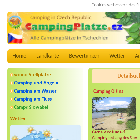
Cookies verbessern das S
Home
Landkarte
Bewertungen
Wetter
A
womo Stellplätze
Detailsuc
Camping und Angeln
Camping am Wasser
Camping Olšina
Camping am Fluss
Camps Slowakei
Wetter
Černá v Pošumaví
Camping entlang des Sees