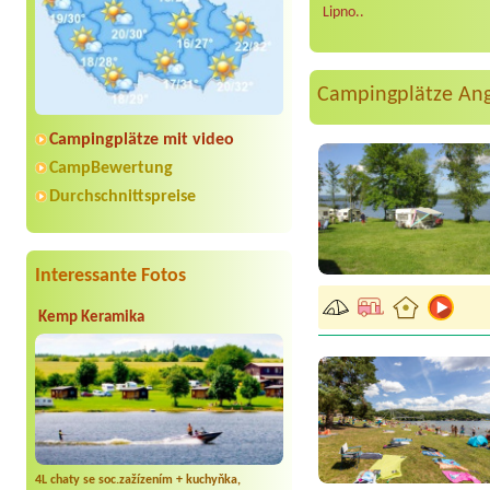
Lipno..
Campingplätze An
Campingplätze mit video
CampBewertung
Durchschnittspreise
Interessante Fotos
Kemp Keramika
4L chaty se soc.zažízením + kuchyňka,