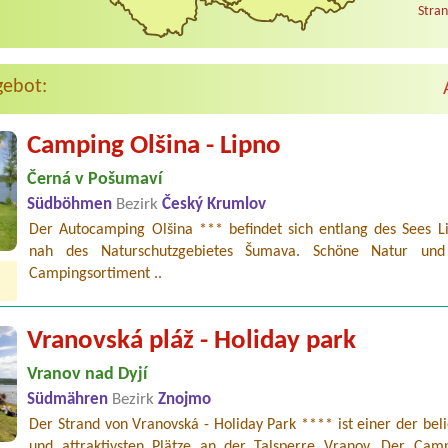
Stran
gebot:
Camping Olšina - Lipno
Černá v Pošumaví
Südböhmen
Bezirk
Český Krumlov
Der Autocamping Olšina *** befindet sich entlang des Sees L
nah des Naturschutzgebietes Šumava. Schöne Natur und 
Campingsortiment ..
Vranovská pláž - Holiday park
Vranov nad Dyjí
Südmähren
Bezirk
Znojmo
Der Strand von Vranovská - Holiday Park **** ist einer der bel
und attraktivsten Plätze an der Talsperre Vranov. Der Camp