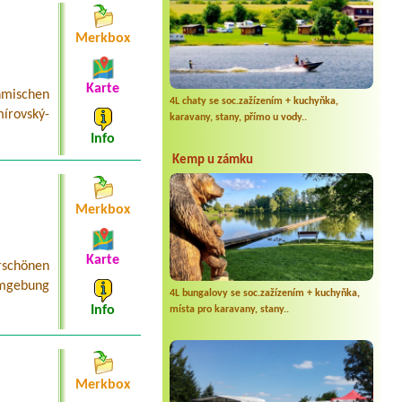
Merkbox
Karte
mischen
4L chaty se soc.zažízením + kuchyňka,
írovský-
karavany, stany, přímo u vody..
Info
Kemp u zámku
Merkbox
Karte
schönen
Umgebung
4L bungalovy se soc.zažízením + kuchyňka,
Info
místa pro karavany, stany..
Merkbox