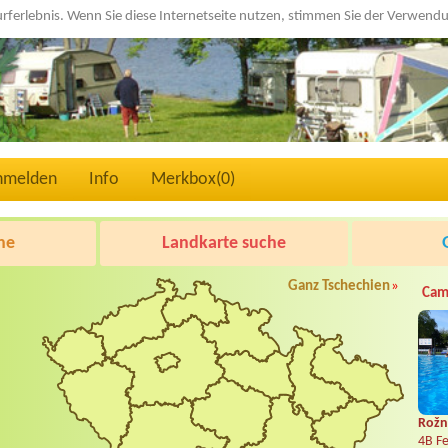
urferlebnis. Wenn Sie diese Internetseite nutzen, stimmen Sie der Verwen
nmelden
Info
Merkbox(
0
)
he
Landkarte suche
Ganz Tschechien
»
Cam
Rožn
4B Fe