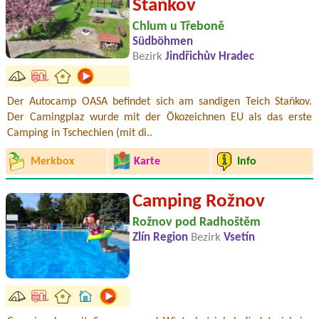
Staňkov
Chlum u Třeboně
Südböhmen
Bezirk
Jindřichův Hradec
Der Autocamp OASA befindet sich am sandigen Teich Staňkov.
Der Camingplaz wurde mit der Ökozeichnen EU als das erste
Camping in Tschechien (mit di..
Merkbox
Karte
Info
Camping Rožnov
Rožnov pod Radhoštěm
Zlín Region
Bezirk
Vsetín