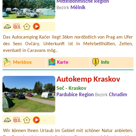
Mittelböhmische Region
Bezirk
Mělník
Das Autocamping Kačer liegt 36km nordöstlich von Prag am Ufer
des Sees Ovčáry. Unterkunft ist in Mehrbetthütten, Zelten,
eventuell in Caravans mög..
Merkbox
Karte
Info
Autokemp Kraskov
Seč - Kraskov
Pardubice Region
Bezirk
Chrudim
Wir können Ihnen Urlaub im Gebiet mit schöner Natur anbieten.