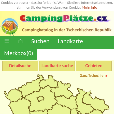
Cookies verbessern das Surferlebnis. Wenn Sie diese Internetseite nutzen,
stimmen Sie der Verwendung von Cookies
Mehr Info
☰
⌂
Suchen
Landkarte
Merkbox(
0
)
Detailsuche
Landkarte suche
Gebieten
Ganz Tschechien
»