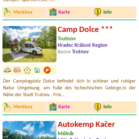
Camper, Sportvereine, Fi..
Merkbox
Karte
Info
Camp Dolce ***
Trutnov
Hradec Králové Region
Bezirk
Trutnov
Der Campingplatz Dolce befindet sich in schöner und ruhiger
Natur Umgebung, am Fuße des tschechischen Gebirge,in der
Nähe der Stadt Trutnov . Frie..
Merkbox
Karte
Info
Autokemp Kačer
Mělník