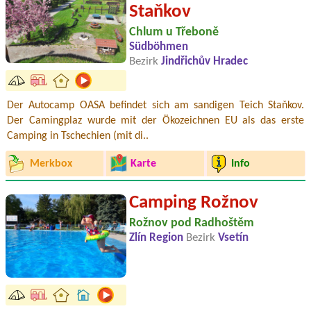
Staňkov
Chlum u Třeboně
Südböhmen
Bezirk
Jindřichův Hradec
Der Autocamp OASA befindet sich am sandigen Teich Staňkov.
Der Camingplaz wurde mit der Ökozeichnen EU als das erste
Camping in Tschechien (mit di..
Merkbox
Karte
Info
Camping Rožnov
Rožnov pod Radhoštěm
Zlín Region
Bezirk
Vsetín