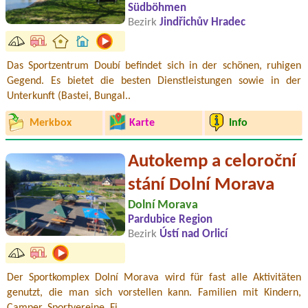
Südböhmen
Bezirk
Jindřichův Hradec
Das Sportzentrum Doubí befindet sich in der schönen, ruhigen
Gegend. Es bietet die besten Dienstleistungen sowie in der
Unterkunft (Bastei, Bungal..
Merkbox
Karte
Info
Autokemp a celoroční
stání Dolní Morava
Dolní Morava
Pardubice Region
Bezirk
Ústí nad Orlicí
Der Sportkomplex Dolní Morava wird für fast alle Aktivitäten
genutzt, die man sich vorstellen kann. Familien mit Kindern,