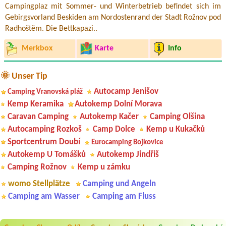
Campingplaz mit Sommer- und Winterbetrieb befindet sich im
Gebirgsvorland Beskiden am Nordostenrand der Stadt Rožnov pod
Radhoštěm. Die Bettkapazi..
Merkbox
Karte
Info
🌞 Unser Tip
Autocamp Jenišov
Camping Vranovská pláž
Kemp Keramika
Autokemp Dolní Morava
Caravan Camping
Autokemp Kačer
Camping Olšina
Autocamping Rozkoš
Camp Dolce
Kemp u Kukačků
Sportcentrum Doubí
Eurocamping Bojkovice
Autokemp U Tomášků
Autokemp Jindřiš
Camping Rožnov
Kemp u zámku
womo Stellplätze
Camping und Angeln
Camping am Wasser
Camping am Fluss