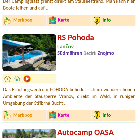
Der Campingplatz grenzt direkt am Stauseestrand. Man kann hier
Boote leihen und auf ..
Merkbox
Karte
Info
RS Pohoda
Lančov
Südmähren
Bezirk
Znojmo
Das Erholungszentrum POHODA befindet sich im wunderschönen
Ambiente der Stausperre Vranov, direkt im Wald, in ruhiger
Umgebung der Stříbrná Bucht ..
Merkbox
Karte
Info
Autocamp OASA