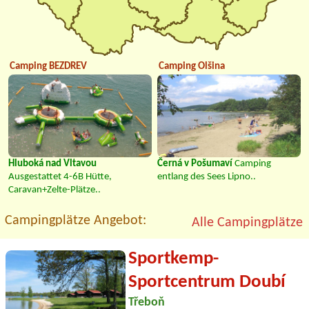
Camping BEZDREV
Camping Olšina
Hluboká nad Vltavou
Černá v Pošumaví
Camping
Ausgestattet 4-6B Hütte,
entlang des Sees Lipno..
Caravan+Zelte-Plätze..
Campingplätze Angebot:
Alle Campingplätze
Sportkemp-
Sportcentrum Doubí
Třeboň