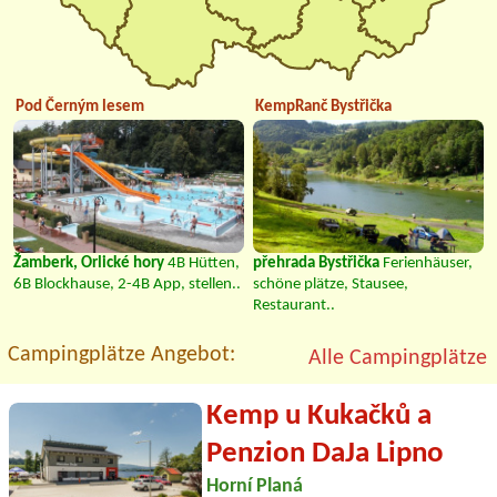
Pod Černým lesem
KempRanč Bystřička
Žamberk, Orlické hory
4B Hütten,
přehrada Bystřička
Ferienhäuser,
6B Blockhause, 2-4B App, stellen..
schöne plätze, Stausee,
Restaurant..
Campingplätze Angebot:
Alle Campingplätze
Kemp u Kukačků a
Penzion DaJa Lipno
Horní Planá