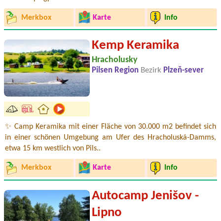
Merkbox
Karte
Info
Kemp Keramika
Hracholusky
Pilsen Region
Bezirk
Plzeň-sever
✨ Camp Keramika mit einer Fläche von 30.000 m2 befindet sich
in einer schönen Umgebung am Ufer des Hracholuská-Damms,
etwa 15 km westlich von Pils..
Merkbox
Karte
Info
Autocamp Jenišov -
Lipno