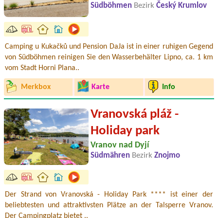
Südböhmen
Bezirk
Český Krumlov
Camping u Kukačků und Pension DaJa ist in einer ruhigen Gegend
von Südböhmen reinigen Sie den Wasserbehälter Lipno, ca. 1 km
vom Stadt Horni Plana..
Merkbox
Karte
Info
Vranovská pláž -
Holiday park
Vranov nad Dyjí
Südmähren
Bezirk
Znojmo
Der Strand von Vranovská - Holiday Park **** ist einer der
beliebtesten und attraktivsten Plätze an der Talsperre Vranov.
Der Campingplatz bietet ..