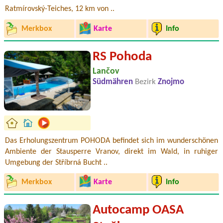
Ratmírovský-Teiches, 12 km von ..
Merkbox
Karte
Info
RS Pohoda
Lančov
Südmähren
Bezirk
Znojmo
Das Erholungszentrum POHODA befindet sich im wunderschönen
Ambiente der Stausperre Vranov, direkt im Wald, in ruhiger
Umgebung der Stříbrná Bucht ..
Merkbox
Karte
Info
Autocamp OASA