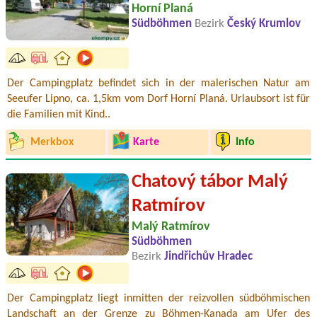
Horní Planá
Südböhmen
Bezirk
Český Krumlov
Der Campingplatz befindet sich in der malerischen Natur am
Seeufer Lipno, ca. 1,5km vom Dorf Horní Planá. Urlaubsort ist für
die Familien mit Kind..
Merkbox
Karte
Info
Chatový tábor Malý
Ratmírov
Malý Ratmírov
Südböhmen
Bezirk
Jindřichův Hradec
Der Campingplatz liegt inmitten der reizvollen südböhmischen
Landschaft an der Grenze zu Böhmen-Kanada am Ufer des