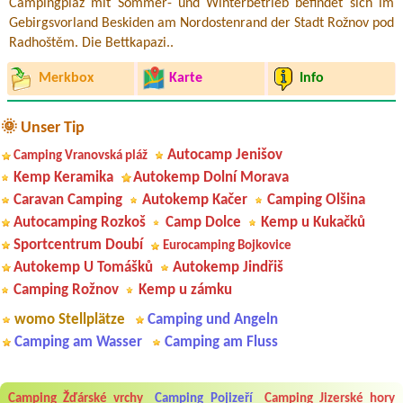
Campingplaz mit Sommer- und Winterbetrieb befindet sich im
Gebirgsvorland Beskiden am Nordostenrand der Stadt Rožnov pod
Radhoštěm. Die Bettkapazi..
Merkbox
Karte
Info
🌞 Unser Tip
Autocamp Jenišov
Camping Vranovská pláž
Kemp Keramika
Autokemp Dolní Morava
Caravan Camping
Autokemp Kačer
Camping Olšina
Autocamping Rozkoš
Camp Dolce
Kemp u Kukačků
Sportcentrum Doubí
Eurocamping Bojkovice
Autokemp U Tomášků
Autokemp Jindřiš
Camping Rožnov
Kemp u zámku
womo Stellplätze
Camping und Angeln
Camping am Wasser
Camping am Fluss
Aneta Melicharová
***
Byli jsme zde v týdnu od 25.7. do 1.8. 2026. Kemp jako takový je pěkný.
Camping Žďárské vrchy
Camping Pojizeří
Camping Jizerské hory