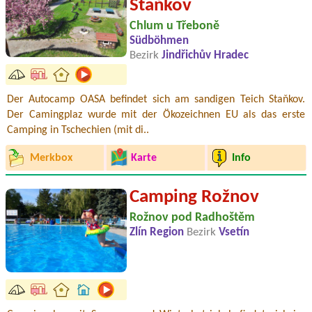
Staňkov
Chlum u Třeboně
Südböhmen
Bezirk
Jindřichův Hradec
Der Autocamp OASA befindet sich am sandigen Teich Staňkov.
Der Camingplaz wurde mit der Ökozeichnen EU als das erste
Camping in Tschechien (mit di..
Merkbox
Karte
Info
Camping Rožnov
Rožnov pod Radhoštěm
Zlín Region
Bezirk
Vsetín