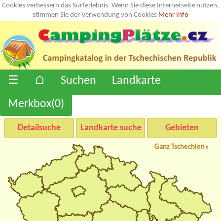
Cookies verbessern das Surferlebnis. Wenn Sie diese Internetseite nutzen,
stimmen Sie der Verwendung von Cookies
Mehr Info
☰
⌂
Suchen
Landkarte
Merkbox(
0
)
Detailsuche
Landkarte suche
Gebieten
Ganz Tschechien
»