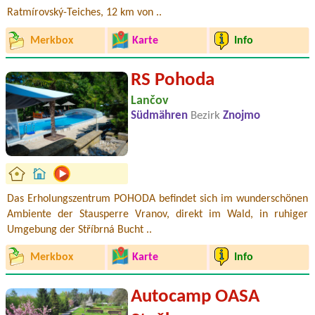
Ratmírovský-Teiches, 12 km von ..
Merkbox
Karte
Info
RS Pohoda
Lančov
Südmähren
Bezirk
Znojmo
Das Erholungszentrum POHODA befindet sich im wunderschönen
Ambiente der Stausperre Vranov, direkt im Wald, in ruhiger
Umgebung der Stříbrná Bucht ..
Merkbox
Karte
Info
Autocamp OASA