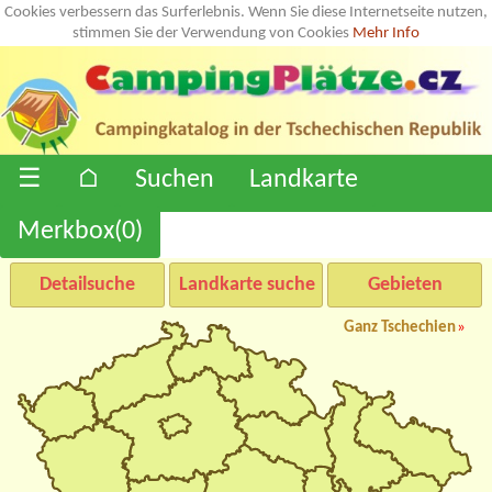
Cookies verbessern das Surferlebnis. Wenn Sie diese Internetseite nutzen,
stimmen Sie der Verwendung von Cookies
Mehr Info
☰
⌂
Suchen
Landkarte
Merkbox(
0
)
Detailsuche
Landkarte suche
Gebieten
Ganz Tschechien
»