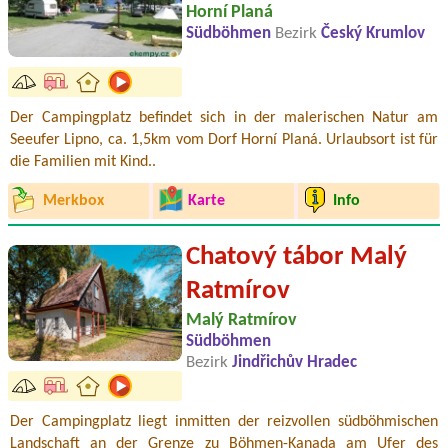
Horní Planá
Südböhmen
Bezirk
Český Krumlov
Der Campingplatz befindet sich in der malerischen Natur am
Seeufer Lipno, ca. 1,5km vom Dorf Horní Planá. Urlaubsort ist für
die Familien mit Kind..
Merkbox
Karte
Info
Chatový tábor Malý
Ratmírov
Malý Ratmírov
Südböhmen
Bezirk
Jindřichův Hradec
Der Campingplatz liegt inmitten der reizvollen südböhmischen
Landschaft an der Grenze zu Böhmen-Kanada am Ufer des