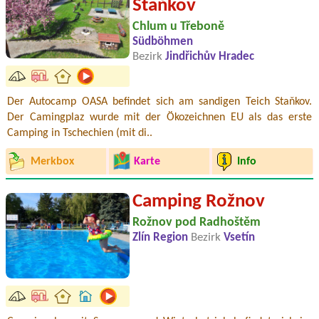
Staňkov
Chlum u Třeboně
Südböhmen
Bezirk
Jindřichův Hradec
Der Autocamp OASA befindet sich am sandigen Teich Staňkov.
Der Camingplaz wurde mit der Ökozeichnen EU als das erste
Camping in Tschechien (mit di..
Merkbox
Karte
Info
Camping Rožnov
Rožnov pod Radhoštěm
Zlín Region
Bezirk
Vsetín