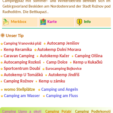
Campingplaz mit Sommer- und Winterbetrieb befindet sich im
Gebirgsvorland Beskiden am Nordostenrand der Stadt Rožnov pod
Radhoštěm. Die Bettkapazi..
Merkbox
Karte
Info
🌞 Unser Tip
Autocamp Jenišov
Camping Vranovská pláž
Kemp Keramika
Autokemp Dolní Morava
Caravan Camping
Autokemp Kačer
Camping Olšina
Autocamping Rozkoš
Camp Dolce
Kemp u Kukačků
Sportcentrum Doubí
Eurocamping Bojkovice
Autokemp U Tomášků
Autokemp Jindřiš
Camping Rožnov
Kemp u zámku
womo Stellplätze
Camping und Angeln
Camping am Wasser
Camping am Fluss
Camping Lipno a okolí
Camping Polabí
Camping Podkrkonoší