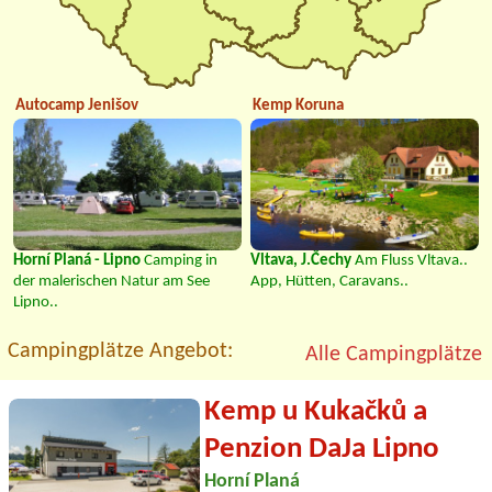
Autocamp Jenišov
Kemp Koruna
Horní Planá - Lipno
Camping in
Vltava, J.Čechy
Am Fluss Vltava..
der malerischen Natur am See
App, Hütten, Caravans..
Lipno..
Campingplätze Angebot:
Alle Campingplätze
Kemp u Kukačků a
Penzion DaJa Lipno
Horní Planá