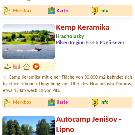
Merkbox
Karte
Info
Kemp Keramika
Hracholusky
Pilsen Region
Bezirk
Plzeň-sever
✨ Camp Keramika mit einer Fläche von 30.000 m2 befindet sich
in einer schönen Umgebung am Ufer des Hracholuská-Damms,
etwa 15 km westlich von Pils..
Merkbox
Karte
Info
Autocamp Jenišov -
Lipno