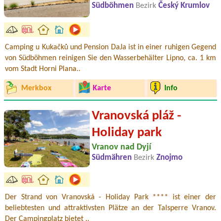
Südböhmen
Bezirk
Český Krumlov
Camping u Kukačků und Pension DaJa ist in einer ruhigen Gegend
von Südböhmen reinigen Sie den Wasserbehälter Lipno, ca. 1 km
vom Stadt Horni Plana..
Merkbox
Karte
Info
Vranovská pláž -
Holiday park
Vranov nad Dyjí
Südmähren
Bezirk
Znojmo
Der Strand von Vranovská - Holiday Park **** ist einer der
beliebtesten und attraktivsten Plätze an der Talsperre Vranov.
Der Campingplatz bietet ..