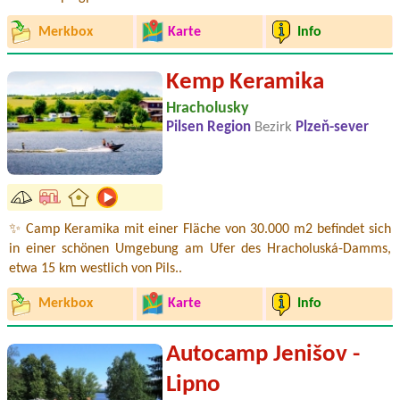
Merkbox
Karte
Info
Kemp Keramika
Hracholusky
Pilsen Region
Bezirk
Plzeň-sever
✨ Camp Keramika mit einer Fläche von 30.000 m2 befindet sich
in einer schönen Umgebung am Ufer des Hracholuská-Damms,
etwa 15 km westlich von Pils..
Merkbox
Karte
Info
Autocamp Jenišov -
Lipno