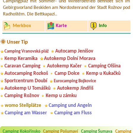
Campingplaz mit Sommer- und Winterbetrieb befindet sich im
Gebirgsvorland Beskiden am Nordostenrand der Stadt Rožnov pod
Radhoštěm. Die Bettkapazi..
Merkbox
Karte
Info
🌞 Unser Tip
Autocamp Jenišov
Camping Vranovská pláž
Kemp Keramika
Autokemp Dolní Morava
Caravan Camping
Autokemp Kačer
Camping Olšina
Autocamping Rozkoš
Camp Dolce
Kemp u Kukačků
Sportcentrum Doubí
Eurocamping Bojkovice
Autokemp U Tomášků
Autokemp Jindřiš
Camping Rožnov
Kemp u zámku
womo Stellplätze
Camping und Angeln
Camping am Wasser
Camping am Fluss
Aneta Melicharová
***
Camping Kokořínsko
Camping Pošumaví
Camping Šumava
Camping