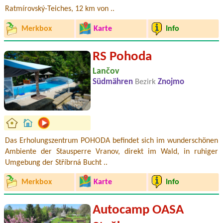
Ratmírovský-Teiches, 12 km von ..
Merkbox
Karte
Info
RS Pohoda
Lančov
Südmähren
Bezirk
Znojmo
Das Erholungszentrum POHODA befindet sich im wunderschönen
Ambiente der Stausperre Vranov, direkt im Wald, in ruhiger
Umgebung der Stříbrná Bucht ..
Merkbox
Karte
Info
Autocamp OASA