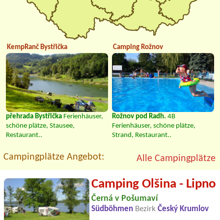
KempRanč Bystřička
Camping Rožnov
přehrada Bystřička
Ferienhäuser,
Rožnov pod Radh.
4B
schöne plätze, Stausee,
Ferienhäuser, schöne plätze,
Restaurant..
Strand, Restaurant..
Campingplätze Angebot:
Alle Campingplätze
Camping Olšina - Lipno
Černá v Pošumaví
Südböhmen
Bezirk
Český Krumlov