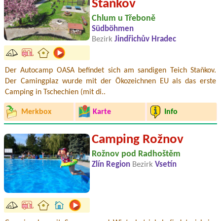
Staňkov
Chlum u Třeboně
Südböhmen
Bezirk
Jindřichův Hradec
Der Autocamp OASA befindet sich am sandigen Teich Staňkov.
Der Camingplaz wurde mit der Ökozeichnen EU als das erste
Camping in Tschechien (mit di..
Merkbox
Karte
Info
Camping Rožnov
Rožnov pod Radhoštěm
Zlín Region
Bezirk
Vsetín