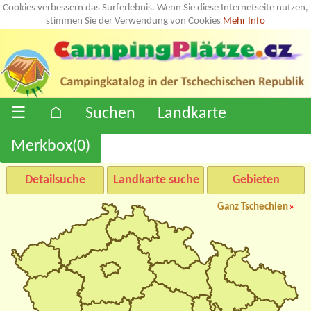
Cookies verbessern das Surferlebnis. Wenn Sie diese Internetseite nutzen,
stimmen Sie der Verwendung von Cookies
Mehr Info
☰
⌂
Suchen
Landkarte
Merkbox(
0
)
Detailsuche
Landkarte suche
Gebieten
Ganz Tschechien
»