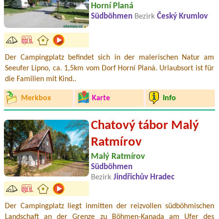
Horní Planá
Südböhmen
Bezirk
Český Krumlov
Der Campingplatz befindet sich in der malerischen Natur am
Seeufer Lipno, ca. 1,5km vom Dorf Horní Planá. Urlaubsort ist für
die Familien mit Kind..
Merkbox
Karte
Info
Chatový tábor Malý
Ratmírov
Malý Ratmírov
Südböhmen
Bezirk
Jindřichův Hradec
Der Campingplatz liegt inmitten der reizvollen südböhmischen
Landschaft an der Grenze zu Böhmen-Kanada am Ufer des