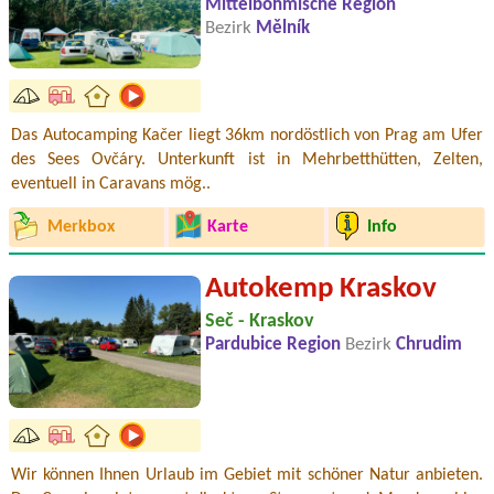
Mittelböhmische Region
Bezirk
Mělník
Das Autocamping Kačer liegt 36km nordöstlich von Prag am Ufer
des Sees Ovčáry. Unterkunft ist in Mehrbetthütten, Zelten,
eventuell in Caravans mög..
Merkbox
Karte
Info
Autokemp Kraskov
Seč - Kraskov
Pardubice Region
Bezirk
Chrudim
Wir können Ihnen Urlaub im Gebiet mit schöner Natur anbieten.