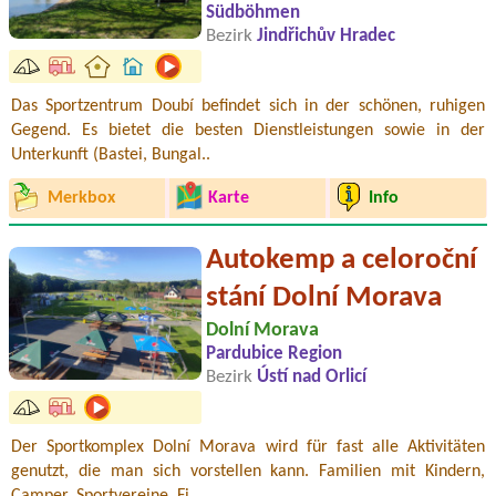
Südböhmen
Bezirk
Jindřichův Hradec
Das Sportzentrum Doubí befindet sich in der schönen, ruhigen
Gegend. Es bietet die besten Dienstleistungen sowie in der
Unterkunft (Bastei, Bungal..
Merkbox
Karte
Info
Autokemp a celoroční
stání Dolní Morava
Dolní Morava
Pardubice Region
Bezirk
Ústí nad Orlicí
Der Sportkomplex Dolní Morava wird für fast alle Aktivitäten
genutzt, die man sich vorstellen kann. Familien mit Kindern,