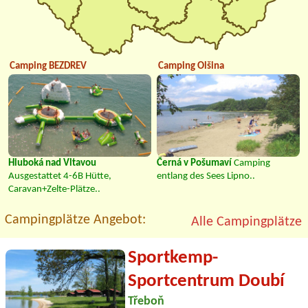
Camping BEZDREV
Camping Olšina
Hluboká nad Vltavou
Černá v Pošumaví
Camping
Ausgestattet 4-6B Hütte,
entlang des Sees Lipno..
Caravan+Zelte-Plätze..
Campingplätze Angebot:
Alle Campingplätze
Sportkemp-
Sportcentrum Doubí
Třeboň