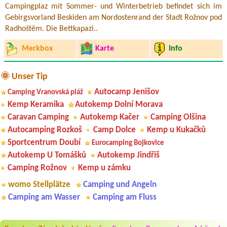
Campingplaz mit Sommer- und Winterbetrieb befindet sich im
Gebirgsvorland Beskiden am Nordostenrand der Stadt Rožnov pod
Radhoštěm. Die Bettkapazi..
Merkbox
Karte
Info
🌞 Unser Tip
Autocamp Jenišov
Camping Vranovská pláž
Kemp Keramika
Autokemp Dolní Morava
Caravan Camping
Autokemp Kačer
Camping Olšina
Autocamping Rozkoš
Camp Dolce
Kemp u Kukačků
Sportcentrum Doubí
Eurocamping Bojkovice
Autokemp U Tomášků
Autokemp Jindřiš
Camping Rožnov
Kemp u zámku
womo Stellplätze
Camping und Angeln
Camping am Wasser
Camping am Fluss