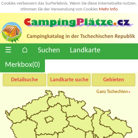
Cookies verbessern das Surferlebnis. Wenn Sie diese Internetseite nutzen,
stimmen Sie der Verwendung von Cookies
Mehr Info
☰
⌂
Suchen
Landkarte
Merkbox(
0
)
Detailsuche
Landkarte suche
Gebieten
Ganz Tschechien
»