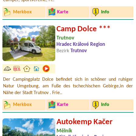
Camper, Sportvereine, Fi..
Merkbox
Karte
Info
Camp Dolce ***
Trutnov
Hradec Králové Region
Bezirk
Trutnov
Der Campingplatz Dolce befindet sich in schöner und ruhiger
Natur Umgebung, am Fuße des tschechischen Gebirge,in der
Nähe der Stadt Trutnov . Frie..
Merkbox
Karte
Info
Autokemp Kačer
Mělník