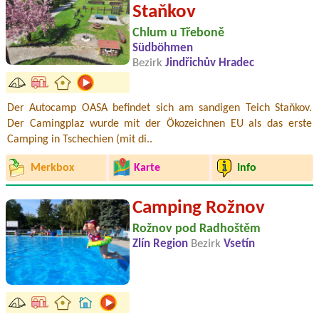
Staňkov
Chlum u Třeboně
Südböhmen
Bezirk
Jindřichův Hradec
Der Autocamp OASA befindet sich am sandigen Teich Staňkov.
Der Camingplaz wurde mit der Ökozeichnen EU als das erste
Camping in Tschechien (mit di..
Merkbox
Karte
Info
Camping Rožnov
Rožnov pod Radhoštěm
Zlín Region
Bezirk
Vsetín