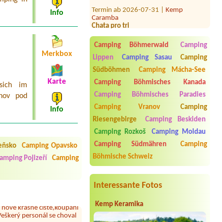
Termin ab 2026-07-31 |
Kemp
Caramba
Info
Chata pro tri
Termin ab 2026-08-26 |
Rekreační
středisko Butov
Camping Böhmerwald
Camping
Bungalow Nummer 40.
Merkbox
Lippen
Camping Sasau
Camping
Termin ab 2026-08-04 |
Camping
Südböhmen
Camping Mácha-See
Olšina - Lipno
1 místo pro stan u vody pro dvě osoby
Karte
Camping Böhmisches Kanada
sich im
Camping Böhmisches Paradies
žnov pod
Termin ab 2026-07-31 |
Tábořiště
HOGAN u Šabiny
Camping Vranov
Camping
Info
3 místa pro 3 stany 6 osob + dítě 2,5
Riesengebirge
Camping Beskiden
let
Camping Rozkoš
Camping Moldau
Termin ab 2026-07-24 |
Camping
Camping Südmähren
Camping
Baldovec
eňsko
Camping Opavsko
 čisto, doplněný papír i
2L chatka - 2 dospělí + pes
Böhmische Schweiz
amping Pojizeří
Camping
í občerstvení. Co nás ale
Přes den jsem si připadala
Termin ab 2026-08-01 |
Tábořiště U Tří
věží Maskáč
Interessante Fotos
41 Stellplatz mit elektr. Anschluss
y nové krásné čisté,koupání
Kemp Keramika
Veškerý personál se choval