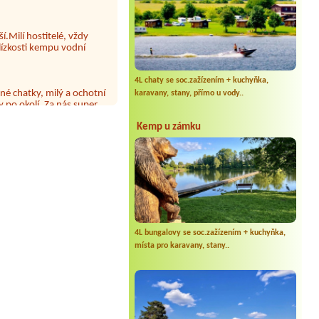
í.Milí hostitelé, vždy
lízkosti kempu vodní
4L chaty se soc.zažízením + kuchyňka,
né chatky, milý a ochotní
 po okolí. Za nás super
karavany, stany, přímo u vody..
Kemp u zámku
 papír neustále chyběl a dva
aviny jinak luxus voda na
4L bungalovy se soc.zažízením + kuchyňka,
místa pro karavany, stany..
dělalo (tedy čirou
trvá až do dnešního
 možné požadavek vyřídit
da, že se postižení pouze
konzumovali). V nejbližších