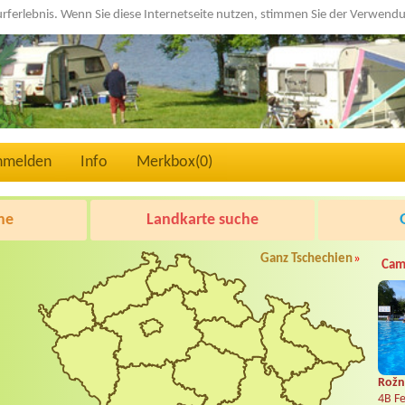
urferlebnis. Wenn Sie diese Internetseite nutzen, stimmen Sie der Verwen
nmelden
Info
Merkbox(
0
)
he
Landkarte suche
Ganz Tschechien
»
Cam
Rožn
4B Fe