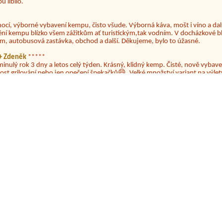
nocí, výborné vybavení kempu, čisto všude. Výborná káva, mošt i víno a dalš
ění kempu blízko všem zážitkům ať turistickým,tak vodním. V docházkové b
em, autobusová zastávka, obchod a další. Děkujeme, bylo to úžasné.
a+ Zdeněk
*****
minulý rok 3 dny a letos celý týden. Krásný, klidný kemp. Čisté, nově vybave
ost grilování nebo jen opečení špekačků😄. Velké množství variant na výlety
ždy jsme byli spokojeni. Bohužel letos to byla bída s úklidem toalet, toaletní
 na Lipně.
o prostě super jen malá vada nedají se tam.ve Stánku koupit cigarety a potr
ako skupinka (8 lidí )přespávali v tomto kempu. 29.7. večer se šesti z nás u
 kohoutku označeného jako pitná voda) velmi špatně, a opakované zvracení 
l dosud není uzavřený). Zavolali jsme na hygienu (která nám řekla, že není
u, aby více lidí nedopadlo jako my. Paní nám hrubě odvětila, že je to náho
. Bohužel už víme, že stejný problém mají další lidi (a to jen ti, kteří vodu 