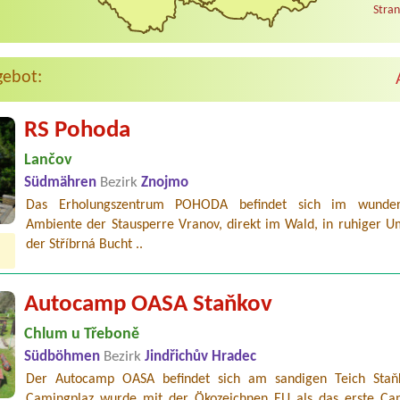
Stran
gebot:
RS Pohoda
Lančov
Südmähren
Bezirk
Znojmo
Das Erholungszentrum POHODA befindet sich im wunder
Ambiente der Stausperre Vranov, direkt im Wald, in ruhiger 
der Stříbrná Bucht ..
Autocamp OASA Staňkov
Chlum u Třeboně
Südböhmen
Bezirk
Jindřichův Hradec
Der Autocamp OASA befindet sich am sandigen Teich Staň
Camingplaz wurde mit der Ökozeichnen EU als das erste Ca