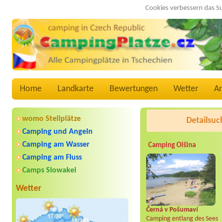
Cookies verbessern das S
Home
Landkarte
Bewertungen
Wetter
A
womo Stellplätze
Detailsuc
Camping und Angeln
Camping am Wasser
Camping Olšina
Camping am Fluss
Camps Slowakei
Wetter
Černá v Pošumaví
Camping entlang des Sees