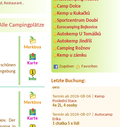
d, Restaurant..
Camp Dolce
Kemp u Kukačků
Sportcentrum Doubí
Alle Campingplätze
Eurocamping Bojkovice
Autokemp U Tomášků
Autokemp Jindřiš
Merkbox
Camping Rožnov
Termin ab 2026-08-03 |
Autocamping
Kemp u zámku
a hotel Na Špici
2L Chatka se sprchou a WC
Karte
schönen
Zugeben
Favoriten
Termin ab 2026-08-21 |
Kemp a
Umgebung
Občerstvení U JEZU
4 místa pro stany - 6 dospělých a 4
Info
Letzte Buchung:
děti
Termin ab 2026-08-06 |
Kemp
Poslední štace
4x 2L, 4 osoby
Merkbox
Termin ab 2026-08-07 |
Autocamp
Erika
Karte
1 chatka 5 x lidi
kov. Der
mping in