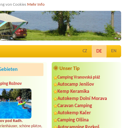
dung von Cookies
Mehr Info
DE
CZ
EN
🌞 Unser Tip
Gebieten
Camping Vranovská pláž
ping Rožnov
Autocamp Jenišov
Kemp Keramika
Autokemp Dolní Morava
Caravan Camping
Autokemp Kačer
Camping Olšina
ov pod Radh.
rienhäuser, schöne plätze,
Autocamping Rozkoš