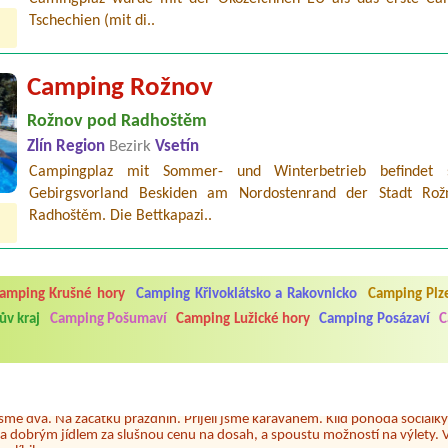
Tschechien (mit di..
Camping Rožnov
Rožnov pod Radhoštěm
Zlín Region
Bezirk
Vsetín
Campingplaz mit Sommer- und Winterbetrieb befindet 
Gebirgsvorland Beskiden am Nordostenrand der Stadt Ro
Radhoštěm. Die Bettkapazi..
amping Krušné hory
Camping Křivoklátsko a Rakovnicko
Camping Plz
5.7. do 1.8. 2026. Kemp jako takový je pěkný. V umývárně i na WC bylo vždy
v kraj
Camping Pošumaví
Camping Lužické hory
Camping Posázaví
C
ávštěvníků není samozřejmost. V kempu je obchod a restaurace, kebab a dalš
nní hluk z repráků u stanů a absolutní bezohlednost ostatních ubytovaných. 
utu hrála jiná hudba.Kemp pěkný, ale takový rámus jsme ještě nezažili...
 jsme dva. Na začátku prázdnin. Přijeli jsme karavanem. Klid pohoda socialk
, a dobrým jídlem za slušnou cenu na dosah, a spoustu možností na výlety. 
 líbilo.