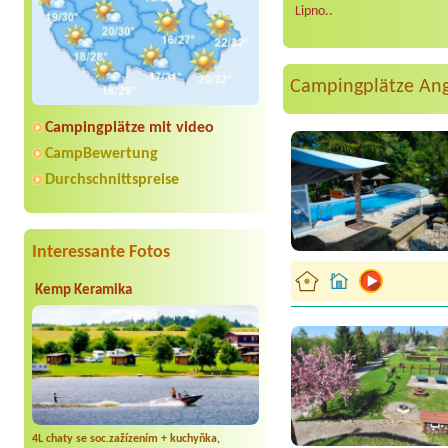
Lipno..
Campingplätze An
Campingplätze mit video
CampBewertung
Durchschnittspreise
Interessante Fotos
Kemp Keramika
4L chaty se soc.zažízením + kuchyňka,