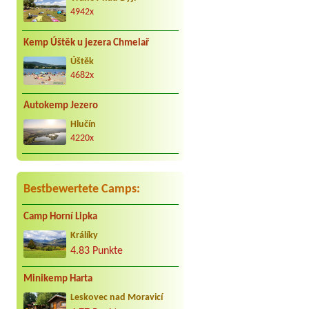
dnech doporučuji se míst
4942x
Jan
****
3 zachody pánské bida, kio
Kemp Úštěk u jezera Chmelař
pořád plná,ani se tam ned
Úštěk
Václav Vacula
*****
4682x
Za nás to nej co může být. 
Autokemp Jezero
Hlučín
4220x
Bestbewertete Camps:
Camp Horní Lipka
Králíky
4.83 Punkte
Minikemp Harta
Leskovec nad Moravicí