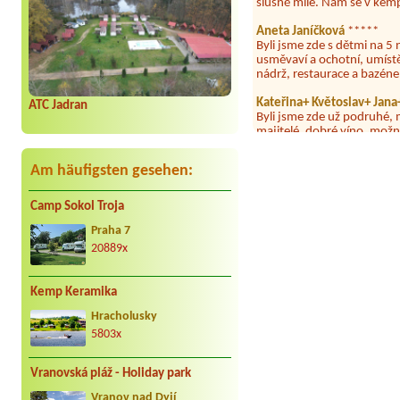
Aneta Janíčková
*****
Byli jsme zde s dětmi na 5 
usměvaví a ochotní, umíst
nádrž, restaurace a bazén
Kateřina+ Květoslav+ Jan
Byli jsme zde už podruhé, 
ATC Jadran
majitelé, dobré víno, možn
dovolená 🤩🤩
Parta
***
Am häufigsten gesehen:
Letos jsme zde po třetí a v
dny tam nebylo ani mýdlo.
Camp Sokol Troja
Jan Novotný
****
Jednoznačně nejlepší místo
Praha 7
20889x
Petra
*****
Super kemp skvělí lidé jídl
koupàní super jak u moře
Kemp Keramika
Petr Libus
**
Hracholusky
Z 28.7. na 29.7.2026 jsme j
5803x
náhodou všem, kteří pili z
odpoledne 30.7. (a interva
Vranovská pláž - Holiday park
do 30 dnů) a přímo do kemp
nadýchali výparů z Berounky
Vranov nad Dyjí