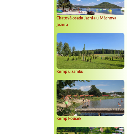
u junenajdete, kuchyňka
Chatová osada Jachta u Máchova
jezera
o.
Kemp u zámku
Kemp Fousek