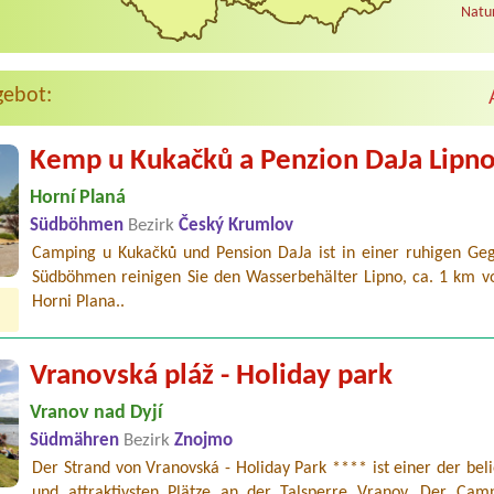
Natur
gebot:
Kemp u Kukačků a Penzion DaJa Lipn
Horní Planá
Südböhmen
Bezirk
Český Krumlov
Camping u Kukačků und Pension DaJa ist in einer ruhigen Ge
Südböhmen reinigen Sie den Wasserbehälter Lipno, ca. 1 km v
Horni Plana..
Vranovská pláž - Holiday park
Vranov nad Dyjí
Südmähren
Bezirk
Znojmo
Der Strand von Vranovská - Holiday Park **** ist einer der bel
und attraktivsten Plätze an der Talsperre Vranov. Der Camp