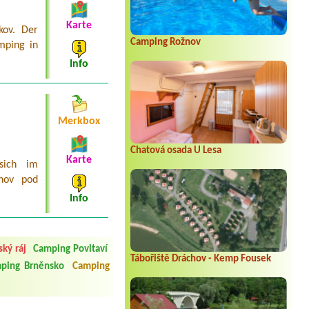
Karte
kov. Der
Camping Rožnov
mping in
Info
Merkbox
Chatová osada U Lesa
Karte
sich im
žnov pod
Info
 čisto, doplněný papír i
í občerstvení. Co nás ale
Přes den jsem si připadala
ký ráj
Camping Povltaví
Tábořiště Dráchov - Kemp Fousek
ping Brněnsko
Camping
y nové krásné čisté,koupání
Veškerý personál se choval