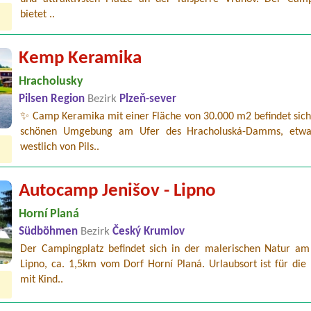
bietet ..
Kemp Keramika
Hracholusky
Pilsen Region
Bezirk
Plzeň-sever
✨ Camp Keramika mit einer Fläche von 30.000 m2 befindet sich 
schönen Umgebung am Ufer des Hracholuská-Damms, etw
westlich von Pils..
Autocamp Jenišov - Lipno
Horní Planá
Südböhmen
Bezirk
Český Krumlov
Der Campingplatz befindet sich in der malerischen Natur am
Lipno, ca. 1,5km vom Dorf Horní Planá. Urlaubsort ist für die
mit Kind..