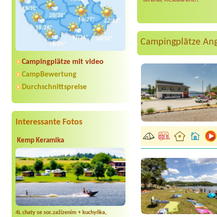
Campingplätze An
Campingplätze mit video
CampBewertung
Durchschnittspreise
Interessante Fotos
Kemp Keramika
4L chaty se soc.zažízením + kuchyňka,