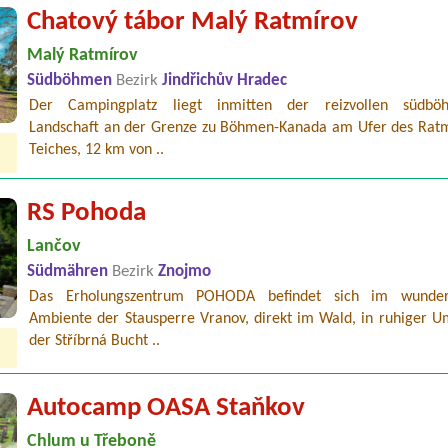
Chatový tábor Malý Ratmírov
Malý Ratmírov
Südböhmen
Bezirk
Jindřichův Hradec
Der Campingplatz liegt inmitten der reizvollen südböh
Landschaft an der Grenze zu Böhmen-Kanada am Ufer des Ratm
Teiches, 12 km von ..
RS Pohoda
Lančov
Südmähren
Bezirk
Znojmo
Das Erholungszentrum POHODA befindet sich im wunder
Ambiente der Stausperre Vranov, direkt im Wald, in ruhiger 
der Stříbrná Bucht ..
Autocamp OASA Staňkov
Chlum u Třeboně