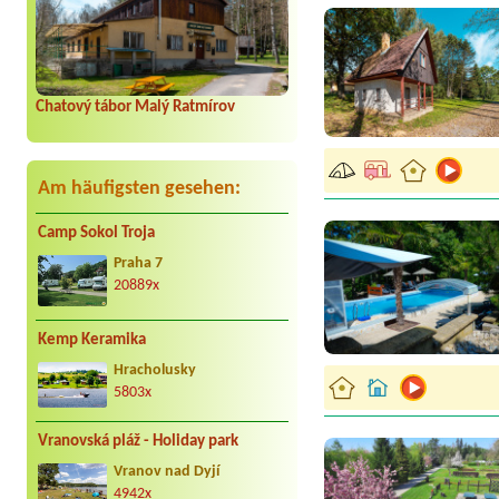
Chatový tábor Malý Ratmírov
Am häufigsten gesehen:
Camp Sokol Troja
Praha 7
20889x
Kemp Keramika
Hracholusky
5803x
Vranovská pláž - Holiday park
Vranov nad Dyjí
4942x