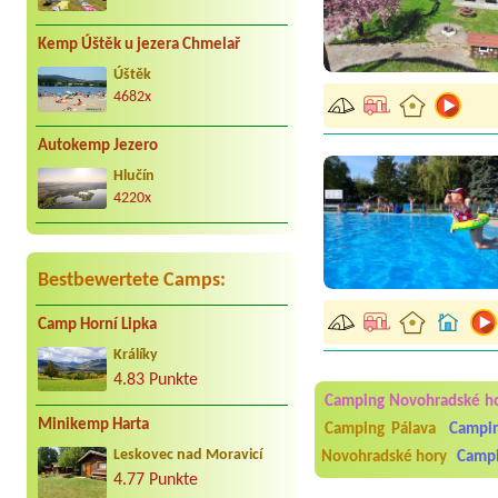
Kemp Úštěk u jezera Chmelař
Úštěk
4682x
Autokemp Jezero
Hlučín
4220x
Bestbewertete Camps:
Camp Horní Lipka
Aneta Melicharová
***
Králíky
Byli jsme zde v týdnu od 2
utěrky, což při množství n
4.83 Punkte
velice zklamalo byl celode
Camping Novohradské h
jak na pouti- z každého ko
Minikemp Harta
Camping Pálava
Campi
Jana
*****
Leskovec nad Moravicí
Novohradské hory
Campi
Chtěli jsme být týden,byli
4.77 Punkte
super. Restaurace s jídlem