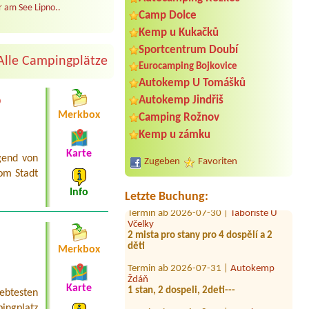
 am See Lipno..
Camp Dolce
Kemp u Kukačků
Sportcentrum Doubí
Alle Campingplätze
Eurocamping Bojkovice
Autokemp U Tomášků
Termin ab 2026-08-08 |
Ubytování na
o
Autokemp Jindřiš
Koupališti
Merkbox
Camping Rožnov
Termin ab 2026-08-05 |
Autokemp
Kemp u zámku
Kristýna Jiránek
4B Bungalow, 1 Person + 2 Kinder
Karte
gend von
Zugeben
Favoriten
Termin ab 2026-07-29 |
Autokemp
om Stadt
CHABAŘOVICE
Info
Letzte Buchung:
Termin ab 2026-07-30 |
Tábořiště U
Včelky
2 mista pro stany pro 4 dospělí a 2
děti
Merkbox
Termin ab 2026-07-31 |
Autokemp
Ždáň
1 stan, 2 dospeli, 2deti---
Karte
iebtesten
Termin ab 2026-08-03 |
Autokemp
ingplatz