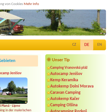
dung von Cookies
Mehr Info
DE
CZ
EN
🌞 Unser Tip
Gebieten
Camping Vranovská pláž
ocamp Jenišov
Autocamp Jenišov
Kemp Keramika
Autokemp Dolní Morava
Caravan Camping
Autokemp Kačer
Camping Olšina
 Planá - Lipno
ing in der malerischen
Autocamping Rozkoš