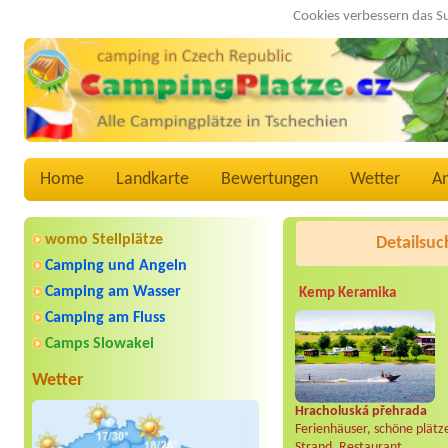
Cookies verbessern das S
Home
Landkarte
Bewertungen
Wetter
A
womo Stellplätze
Detailsuc
Camping und Angeln
Camping am Wasser
Kemp Keramika
Camping am Fluss
Camps Slowakei
Wetter
Hracholuská přehrada
Ferienhäuser, schöne plätz
Strand, Restaurant..