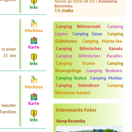
Borovinka
7/L chatka
Info
Termin ab 2026-08-21 |
Autokemp
Radost
Camping Böhmerwald
Camping
Termin ab 2026-07-25 |
Rekreační
Merkbox
středisko LESÁK
Lippen
Camping Sasau
Camping
6Lbungalov
Südböhmen
Camping Mácha-See
Karte
Termin ab 2026-08-24 |
Rybářský
Camping Böhmisches Kanada
in einer
kemp u Labe
a 15 km
Camping Böhmisches Paradies
2-3L karavan
Camping Vranov
Camping
Info
Termin ab 2026-08-18 |
Kemp Sokol
Riesengebirge
Camping Beskiden
Suchdol
chatka pro 2 osoby
Camping Rozkoš
Camping Moldau
Camping Südmähren
Camping
Merkbox
Böhmische Schweiz
Karte
 Seeufer
Interessante Fotos
 Familien
Info
Kemp Keramika