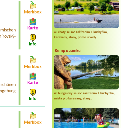
Merkbox
Karte
mischen
4L chaty se soc.zažízením + kuchyňka,
írovský-
karavany, stany, přímo u vody..
Info
Kemp u zámku
Merkbox
Karte
schönen
Umgebung
4L bungalovy se soc.zažízením + kuchyňka,
Info
místa pro karavany, stany..
Merkbox