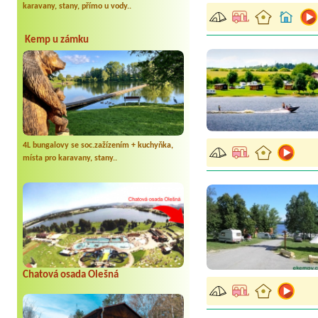
karavany, stany, přímo u vody..
Kemp u zámku
4L bungalovy se soc.zažízením + kuchyňka,
místa pro karavany, stany..
Chatová osada Olešná