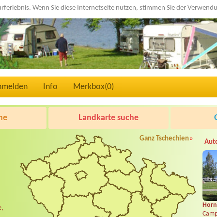
urferlebnis. Wenn Sie diese Internetseite nutzen, stimmen Sie der Verwen
nmelden
Info
Merkbox(
0
)
he
Landkarte suche
Ganz Tschechien
»
Aut
Horní
e,
Camp