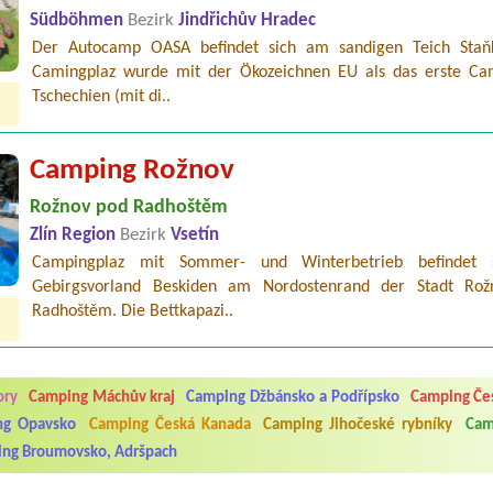
Südböhmen
Bezirk
Jindřichův Hradec
Der Autocamp OASA befindet sich am sandigen Teich Staň
Camingplaz wurde mit der Ökozeichnen EU als das erste Ca
Tschechien (mit di..
Camping Rožnov
Rožnov pod Radhoštěm
Zlín Region
Bezirk
Vsetín
Campingplaz mit Sommer- und Winterbetrieb befindet 
Gebirgsvorland Beskiden am Nordostenrand der Stadt Ro
Radhoštěm. Die Bettkapazi..
5.7. do 1.8. 2026. Kemp jako takový je pěkný. V umývárně i na WC bylo vždy
ávštěvníků není samozřejmost. V kempu je obchod a restaurace, kebab a dalš
nní hluk z repráků u stanů a absolutní bezohlednost ostatních ubytovaných. 
ory
Camping Máchův kraj
Camping Džbánsko a Podřípsko
Camping Čes
utu hrála jiná hudba.Kemp pěkný, ale takový rámus jsme ještě nezažili...
ng Opavsko
Camping Česká Kanada
Camping Jihočeské rybníky
Cam
ng Broumovsko, Adršpach
 jsme dva. Na začátku prázdnin. Přijeli jsme karavanem. Klid pohoda socialk
, a dobrým jídlem za slušnou cenu na dosah, a spoustu možností na výlety. 