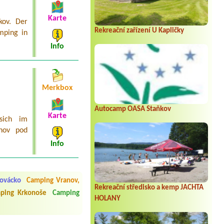
Karte
kov. Der
Rekreační zařízení U Kapličky
mping in
Info
Merkbox
Autocamp OASA Staňkov
Karte
sich im
žnov pod
Info
 čisto, doplněný papír i
í občerstvení. Co nás ale
Přes den jsem si připadala
ovácko
Camping Vranov,
Rekreační středisko a kemp JACHTA
ping Krkonoše
Camping
HOLANY
y nové krásné čisté,koupání
Veškerý personál se choval