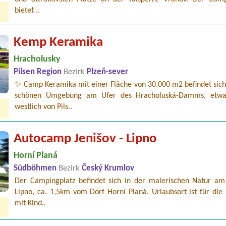
bietet ..
Kemp Keramika
Hracholusky
Pilsen Region
Bezirk
Plzeň-sever
✨ Camp Keramika mit einer Fläche von 30.000 m2 befindet sich 
schönen Umgebung am Ufer des Hracholuská-Damms, etw
westlich von Pils..
Autocamp Jenišov - Lipno
Horní Planá
Südböhmen
Bezirk
Český Krumlov
Der Campingplatz befindet sich in der malerischen Natur am
Lipno, ca. 1,5km vom Dorf Horní Planá. Urlaubsort ist für die
mit Kind..