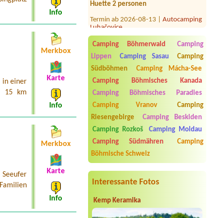
Termin ab 2026-08-13 |
Autocamping
Info
Luhačovice
Termin ab 2026-07-31 |
Kemp Na
Břečkárně
Camping Böhmerwald
Camping
1 stan
Merkbox
Lippen
Camping Sasau
Camping
Termin ab 2026-08-27 |
Autokemp
Südböhmen
Camping Mácha-See
Komorník
Karte
Bungalov 4 luzka
Camping Böhmisches Kanada
in einer
a 15 km
Camping Böhmisches Paradies
Termin ab 2026-09-11 |
Kemp Cholín -
Slapy
Camping Vranov
Camping
Info
3x Zelt für 3 Personen 1 Auto
Riesengebirge
Camping Beskiden
Stellplatz
Camping Rozkoš
Camping Moldau
Camping Südmähren
Camping
Merkbox
Böhmische Schweiz
Karte
 Seeufer
Interessante Fotos
 Familien
Info
Kemp Keramika