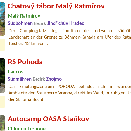
Chatový tábor Malý Ratmírov
Malý Ratmírov
Südböhmen
Bezirk
Jindřichův Hradec
Der Campingplatz liegt inmitten der reizvollen südböh
Landschaft an der Grenze zu Böhmen-Kanada am Ufer des Ratm
Teiches, 12 km von ..
RS Pohoda
Lančov
Südmähren
Bezirk
Znojmo
Das Erholungszentrum POHODA befindet sich im wunder
Ambiente der Stausperre Vranov, direkt im Wald, in ruhiger 
der Stříbrná Bucht ..
Autocamp OASA Staňkov
Chlum u Třeboně