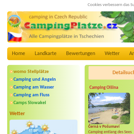
Cookies verbessern das S
Home
Landkarte
Bewertungen
Wetter
A
womo Stellplätze
Detailsuc
Camping und Angeln
Camping am Wasser
Camping Olšina
Camping am Fluss
Camps Slowakei
Wetter
Černá v Pošumaví
Camping entlang des Sees