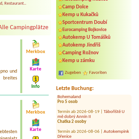
d, Restaurant..
Camp Dolce
Kemp u Kukačků
Sportcentrum Doubí
Alle Campingplätze
Eurocamping Bojkovice
Termin ab 2026-07-30 |
Autokemp
Autokemp U Tomášků
Frenštát pod Radhoštěm
Autokemp Jindřiš
Termin ab 2026-08-01 |
Chatová
Merkbox
Camping Rožnov
osada Plesar
Kemp u zámku
chatka pro dva s manželskou postelí
Karte
ipno und
Termin ab 2026-08-24 |
Autokemp
Zugeben
Favoriten
Balaton
breites
Termin ab 2026-08-14 |
Areál
Info
Letzte Buchung:
Bohemaland
Pro 5 osob
Termin ab 2026-08-19 |
Tábořiště U
mě dobrý Annín II
Merkbox
Chatka 2 osoby
Termin ab 2026-08-06 |
Autokempink
Karte
Dřenice
iebtesten
Huette 2 personen
ingplatz