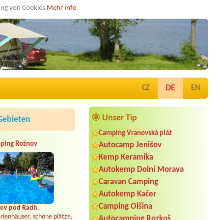
dung von Cookies
Mehr Info
DE
CZ
EN
🌞 Unser Tip
Gebieten
Camping Vranovská pláž
ping Rožnov
Autocamp Jenišov
Kemp Keramika
Autokemp Dolní Morava
Caravan Camping
Autokemp Kačer
Camping Olšina
ov pod Radh.
rienhäuser, schöne plätze,
Autocamping Rozkoš