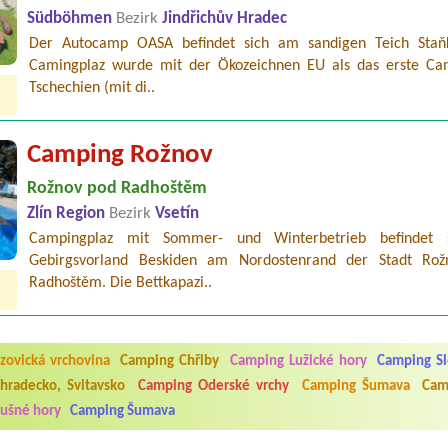
Südböhmen
Bezirk
Jindřichův Hradec
Der Autocamp OASA befindet sich am sandigen Teich Staň
Camingplaz wurde mit der Ökozeichnen EU als das erste Ca
Tschechien (mit di..
Camping Rožnov
Rožnov pod Radhoštěm
Zlín Region
Bezirk
Vsetín
Campingplaz mit Sommer- und Winterbetrieb befindet 
Gebirgsvorland Beskiden am Nordostenrand der Stadt Ro
Radhoštěm. Die Bettkapazi..
5.7. do 1.8. 2026. Kemp jako takový je pěkný. V umývárně i na WC bylo vždy
ávštěvníků není samozřejmost. V kempu je obchod a restaurace, kebab a dalš
nní hluk z repráků u stanů a absolutní bezohlednost ostatních ubytovaných. 
utu hrála jiná hudba.Kemp pěkný, ale takový rámus jsme ještě nezažili...
zovická vrchovina
Camping Chřiby
Camping Lužické hory
Camping Sl
hradecko, Svitavsko
Camping Oderské vrchy
Camping Šumava
Cam
 jsme dva. Na začátku prázdnin. Přijeli jsme karavanem. Klid pohoda socialk
ušné hory
Camping Šumava
, a dobrým jídlem za slušnou cenu na dosah, a spoustu možností na výlety. 
 líbilo.