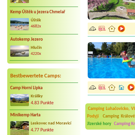
Kemp Úštěk u jezera Chmelař
Úštěk
4682x
Autokemp Jezero
Hlučín
4220x
Bestbewertete Camps:
Camp Horní Lipka
Aneta Melicharová
***
Byli jsme zde v týdnu od 2
Králíky
utěrky, což při množství n
4.83 Punkte
velice zklamalo byl celode
jak na pouti- z každého ko
Camping Luhačovicko, Vi
Minikemp Harta
Podyjí
Camping Králové
Jana
*****
Chtěli jsme být týden,byli
Leskovec nad Moravicí
Jizerské hory
Camping Kr
super. Restaurace s jídlem
4.77 Punkte
slušně mile. Nám se v kempu