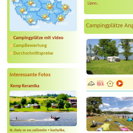
Lipno..
Campingplätze An
Campingplätze mit video
CampBewertung
Durchschnittspreise
Interessante Fotos
Kemp Keramika
4L chaty se soc.zažízením + kuchyňka,