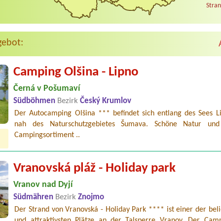
Stran
gebot:
Camping Olšina - Lipno
Černá v Pošumaví
Südböhmen
Bezirk
Český Krumlov
Der Autocamping Olšina *** befindet sich entlang des Sees L
nah des Naturschutzgebietes Šumava. Schöne Natur und 
Campingsortiment ..
Vranovská pláž - Holiday park
Vranov nad Dyjí
Südmähren
Bezirk
Znojmo
Der Strand von Vranovská - Holiday Park **** ist einer der bel
und attraktivsten Plätze an der Talsperre Vranov. Der Camp