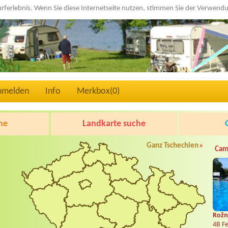
urferlebnis. Wenn Sie diese Internetseite nutzen, stimmen Sie der Verwen
nmelden
Info
Merkbox(
0
)
he
Landkarte suche
Ganz Tschechien
»
Cam
Rožn
4B Fe