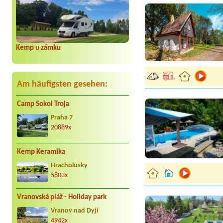
Kemp u zámku
Am häufigsten gesehen:
Camp Sokol Troja
Praha 7
20889x
Kemp Keramika
Hracholusky
5803x
Vranovská pláž - Holiday park
Vranov nad Dyjí
4942x