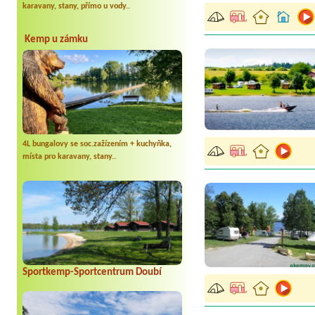
karavany, stany, přímo u vody..
Kemp u zámku
4L bungalovy se soc.zažízením + kuchyňka,
místa pro karavany, stany..
Sportkemp-Sportcentrum Doubí