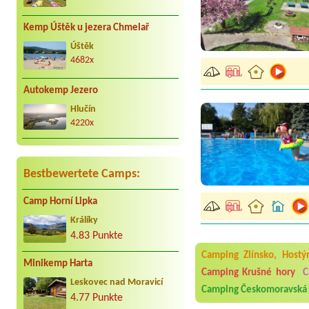
Kemp Úštěk u jezera Chmelař
Úštěk
4682x
Autokemp Jezero
Hlučín
4220x
Bestbewertete Camps:
Camp Horní Lipka
Aneta Melicharová
***
Králíky
Byli jsme zde v týdnu od 2
4.83 Punkte
utěrky, což při množství n
velice zklamalo byl celode
Camping Zlínsko, Hostý
Minikemp Harta
jak na pouti- z každého ko
Camping Krušné hory
C
Leskovec nad Moravicí
Jana
*****
Camping Českomoravská 
Chtěli jsme být týden,byli
4.77 Punkte
super. Restaurace s jídlem