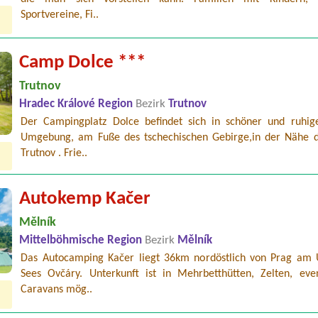
Sportvereine, Fi..
Camp Dolce ***
Trutnov
Hradec Králové Region
Bezirk
Trutnov
Der Campingplatz Dolce befindet sich in schöner und ruhig
Umgebung, am Fuße des tschechischen Gebirge,in der Nähe d
Trutnov . Frie..
Autokemp Kačer
Mělník
Mittelböhmische Region
Bezirk
Mělník
Das Autocamping Kačer liegt 36km nordöstlich von Prag am 
Sees Ovčáry. Unterkunft ist in Mehrbetthütten, Zelten, even
Caravans mög..