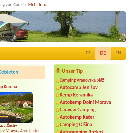
dung von Cookies
Mehr Info
DE
CZ
EN
🌞 Unser Tip
Gebieten
Camping Vranovská pláž
p Koruna
Autocamp Jenišov
Kemp Keramika
Autokemp Dolní Morava
Caravan Camping
Autokemp Kačer
Camping Olšina
a, J.Čechy
uss Vltava.. App, Hütten,
Autocamping Rozkoš