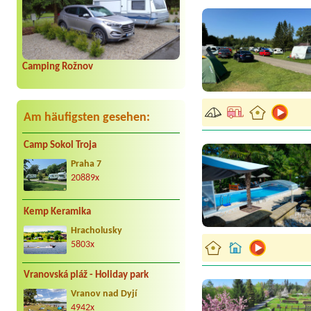
Camping Rožnov
Am häufigsten gesehen:
Camp Sokol Troja
Praha 7
20889x
Kemp Keramika
Hracholusky
5803x
Vranovská pláž - Holiday park
Vranov nad Dyjí
4942x