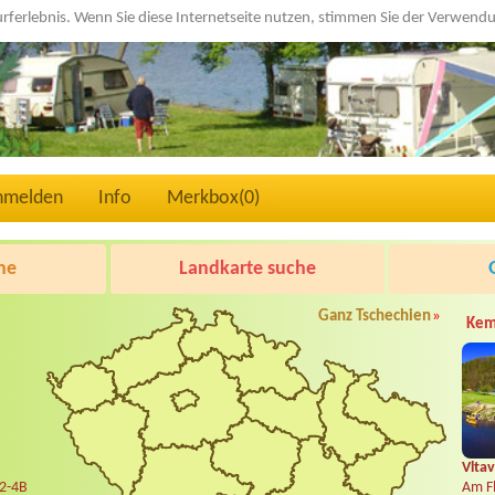
urferlebnis. Wenn Sie diese Internetseite nutzen, stimmen Sie der Verwen
nmelden
Info
Merkbox(
0
)
he
Landkarte suche
Ganz Tschechien
»
Kem
Vltav
 2-4B
Am Fl