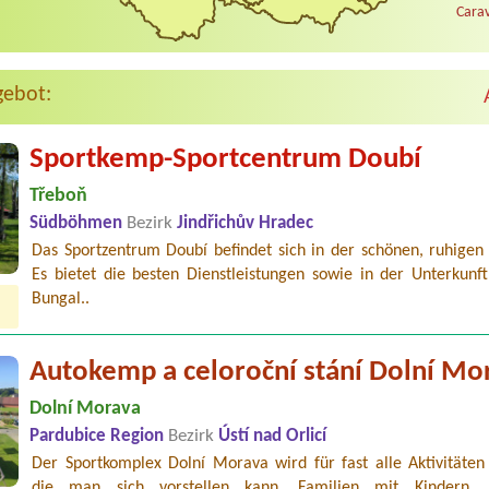
Carav
gebot:
Sportkemp-Sportcentrum Doubí
Třeboň
Südböhmen
Bezirk
Jindřichův Hradec
Das Sportzentrum Doubí befindet sich in der schönen, ruhigen
Es bietet die besten Dienstleistungen sowie in der Unterkunft
Bungal..
Autokemp a celoroční stání Dolní Mo
Dolní Morava
Pardubice Region
Bezirk
Ústí nad Orlicí
Der Sportkomplex Dolní Morava wird für fast alle Aktivitäten 
die man sich vorstellen kann. Familien mit Kindern, 