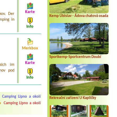
Karte
kov. Der
Kemp Úbislav - Ádova chatová osada
mping in
Info
Merkbox
Sportkemp-Sportcentrum Doubí
Karte
sich im
žnov pod
Info
 čisto, doplněný papír i
í občerstvení. Co nás ale
Přes den jsem si připadala
Camping Lipno a okolí
Rekreační zařízení U Kapličky
o
Camping Lipno a okolí
y nové krásné čisté,koupání
Veškerý personál se choval