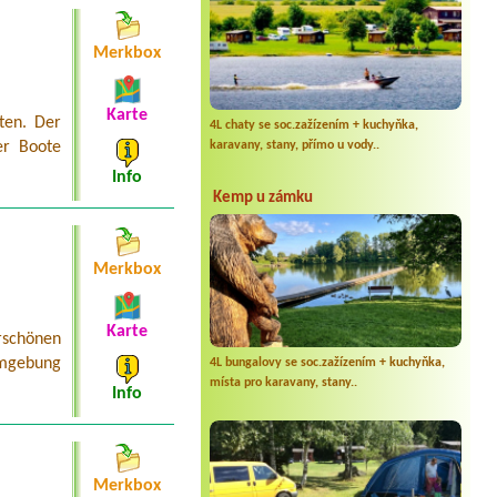
Merkbox
Karte
ten. Der
4L chaty se soc.zažízením + kuchyňka,
karavany, stany, přímo u vody..
er Boote
Info
Kemp u zámku
Merkbox
Karte
schönen
Umgebung
4L bungalovy se soc.zažízením + kuchyňka,
místa pro karavany, stany..
Info
Merkbox