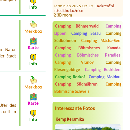
Termin ab 2026-09-19 |
Rekreační
středisko Lužnice
Info
2 3B room
Termin ab 2026-07-20 |
Kemp Zelené
údolí
Camping Böhmerwald
Camping
2L chatka, 2 osoby, lůžkoviny
Merkbox
Lippen
Camping Sasau
Camping
Termin ab 2026-08-13 |
Camp Horní
Südböhmen
Camping Mácha-See
Lipka
1 malý stan, 1 osoba, 1 auto
Karte
Camping Böhmisches Kanada
er Natur
Camping Böhmisches Paradies
er Stadt
Termin ab 2026-07-19 |
Kemp
DACHOVA
Camping Vranov
Camping
Info
1 misto pro stan, 2osoby+2deti
Riesengebirge
Camping Beskiden
Termin ab 2026-07-30 |
Kemp a
Camping Rozkoš
Camping Moldau
koupalistě Vémyslice
Camping Südmähren
Camping
1x místo pro dodávku s elektřinou
Merkbox
Böhmische Schweiz
Karte
Ufer des
Interessante Fotos
tuell in
Kemp Keramika
Info