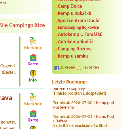
ans..
Camp Dolce
Kemp u Kukačků
Sportcentrum Doubí
Alle Campingplätze
Eurocamping Bojkovice
Autokemp U Tomášků
Termin ab 2026-07-25 |
Autocamp
Autokemp Jindřiš
Erika
1x for car only, no tent or anything
Merkbox
Camping Rožnov
else
Kemp u zámku
Termin ab 2027-07-23 |
Camping
Karte
Amerika
 Gegend.
Zugeben
Favoriten
4A Für 10 Personen Erwaksene
 (Bastei,
Termin ab 2026-07-29 |
Rekreační
Info
Letzte Buchung:
zařízení U Kapličky
1 misto pro stan 1 dosp+3deti
rava
Termin ab 2026-07-30 |
Kemp pod
Pustevnami
Merkbox
Termin ab 2026-09-01 |
Kemp Pod
Císařem
Karte
2x Zelt 2x Erwachsene 1x Kind
genutzt,
Camper,