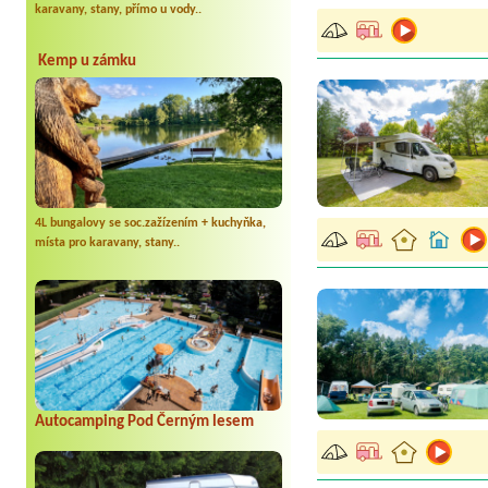
karavany, stany, přímo u vody..
Kemp u zámku
4L bungalovy se soc.zažízením + kuchyňka,
místa pro karavany, stany..
Autocamping Pod Černým lesem