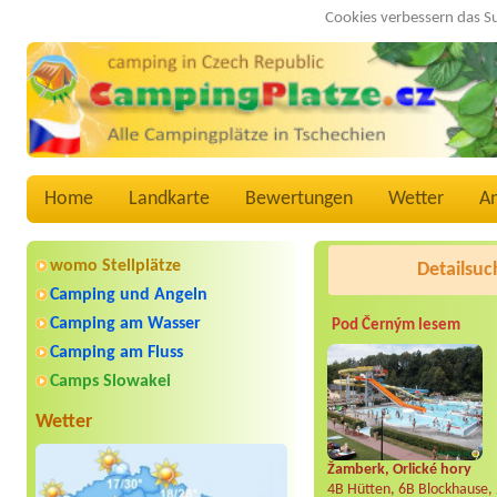
Cookies verbessern das S
Home
Landkarte
Bewertungen
Wetter
A
womo Stellplätze
Detailsuc
Camping und Angeln
Camping am Wasser
Pod Černým lesem
Camping am Fluss
Camps Slowakei
Wetter
Žamberk, Orlické hory
4B Hütten, 6B Blockhause,