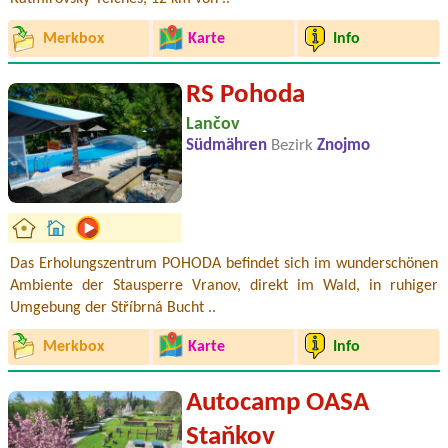
Merkbox
Karte
Info
RS Pohoda
Lančov
Südmähren
Bezirk
Znojmo
Das Erholungszentrum POHODA befindet sich im wunderschönen
Ambiente der Stausperre Vranov, direkt im Wald, in ruhiger
Umgebung der Stříbrná Bucht ..
Merkbox
Karte
Info
Autocamp OASA
Staňkov