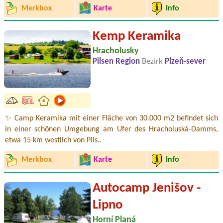
Merkbox
Karte
Info
Kemp Keramika
Hracholusky
Pilsen Region
Bezirk
Plzeň-sever
✨ Camp Keramika mit einer Fläche von 30.000 m2 befindet sich
in einer schönen Umgebung am Ufer des Hracholuská-Damms,
etwa 15 km westlich von Pils..
Merkbox
Karte
Info
Autocamp Jenišov -
Lipno
Horní Planá