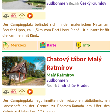
Südböhmen
Bezirk
Český Krumlov
Der Campingplatz befindet sich in der malerischen Natur am
Seeufer Lipno, ca. 1,5km vom Dorf Horní Planá. Urlaubsort ist für
die Familien mit Kind..
Merkbox
Karte
Info
Chatový tábor Malý
Ratmírov
Malý Ratmírov
Südböhmen
Bezirk
Jindřichův Hradec
Der Campingplatz liegt inmitten der reizvollen südböhmischen
Landschaft an der Grenze zu Böhmen-Kanada am Ufer des
Ratmírovský-Teiches, 12 km von ..