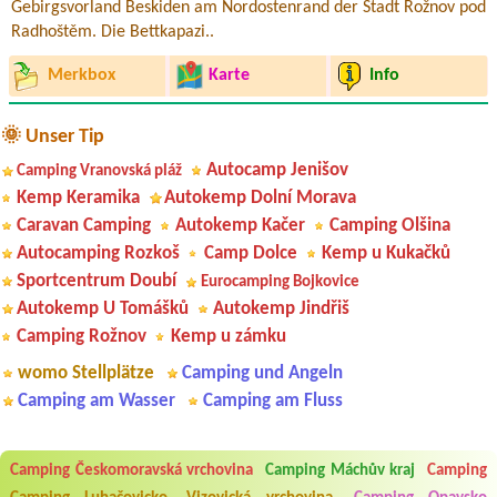
Gebirgsvorland Beskiden am Nordostenrand der Stadt Rožnov pod
Radhoštěm. Die Bettkapazi..
Merkbox
Karte
Info
🌞 Unser Tip
Autocamp Jenišov
Camping Vranovská pláž
Kemp Keramika
Autokemp Dolní Morava
Caravan Camping
Autokemp Kačer
Camping Olšina
Autocamping Rozkoš
Camp Dolce
Kemp u Kukačků
Sportcentrum Doubí
Eurocamping Bojkovice
Autokemp U Tomášků
Autokemp Jindřiš
Camping Rožnov
Kemp u zámku
womo Stellplätze
Camping und Angeln
Camping am Wasser
Camping am Fluss
Aneta Melicharová
***
Camping Českomoravská vrchovina
Camping Máchův kraj
Camping
Byli jsme zde v týdnu od 25.7. do 1.8. 2026. Kemp jako takový je pěkný.