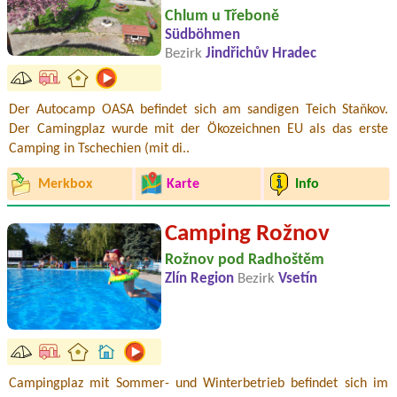
Chlum u Třeboně
Südböhmen
Bezirk
Jindřichův Hradec
Der Autocamp OASA befindet sich am sandigen Teich Staňkov.
Der Camingplaz wurde mit der Ökozeichnen EU als das erste
Camping in Tschechien (mit di..
Merkbox
Karte
Info
Camping Rožnov
Rožnov pod Radhoštěm
Zlín Region
Bezirk
Vsetín
Campingplaz mit Sommer- und Winterbetrieb befindet sich im