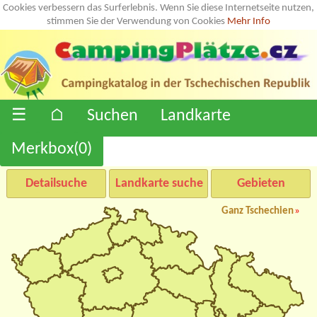
Cookies verbessern das Surferlebnis. Wenn Sie diese Internetseite nutzen,
stimmen Sie der Verwendung von Cookies
Mehr Info
☰
⌂
Suchen
Landkarte
Merkbox(
0
)
Detailsuche
Landkarte suche
Gebieten
Ganz Tschechien
»