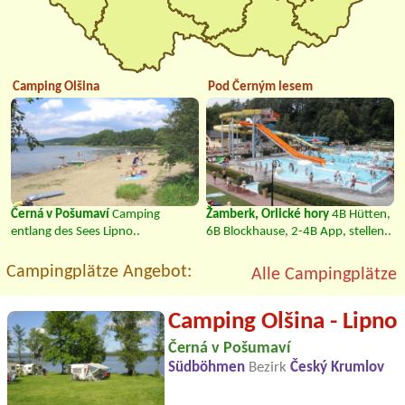
Camping Olšina
Pod Černým lesem
Černá v Pošumaví
Camping
Žamberk, Orlické hory
4B Hütten,
entlang des Sees Lipno..
6B Blockhause, 2-4B App, stellen..
Campingplätze Angebot:
Alle Campingplätze
Camping Olšina - Lipno
Černá v Pošumaví
Südböhmen
Bezirk
Český Krumlov