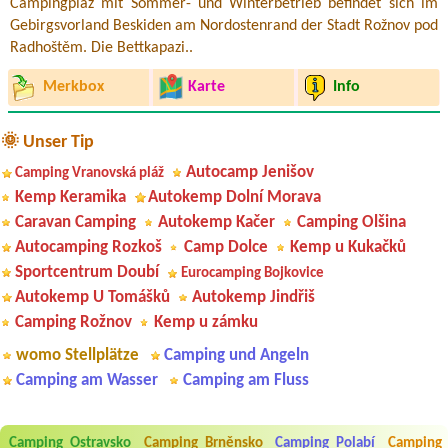
Campingplaz mit Sommer- und Winterbetrieb befindet sich im
Gebirgsvorland Beskiden am Nordostenrand der Stadt Rožnov pod
Radhoštěm. Die Bettkapazi..
Merkbox
Karte
Info
🌞 Unser Tip
Autocamp Jenišov
Camping Vranovská pláž
Kemp Keramika
Autokemp Dolní Morava
Caravan Camping
Autokemp Kačer
Camping Olšina
Autocamping Rozkoš
Camp Dolce
Kemp u Kukačků
Sportcentrum Doubí
Eurocamping Bojkovice
Autokemp U Tomášků
Autokemp Jindřiš
Camping Rožnov
Kemp u zámku
womo Stellplätze
Camping und Angeln
Camping am Wasser
Camping am Fluss
Aneta Melicharová
***
Byli jsme zde v týdnu od 25.7. do 1.8. 2026. Kemp jako takový je pěkný.
Camping Ostravsko
Camping Brněnsko
Camping Polabí
Camping