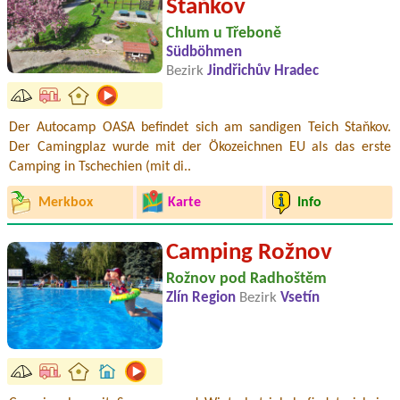
Staňkov
Chlum u Třeboně
Südböhmen
Bezirk
Jindřichův Hradec
Der Autocamp OASA befindet sich am sandigen Teich Staňkov.
Der Camingplaz wurde mit der Ökozeichnen EU als das erste
Camping in Tschechien (mit di..
Merkbox
Karte
Info
Camping Rožnov
Rožnov pod Radhoštěm
Zlín Region
Bezirk
Vsetín