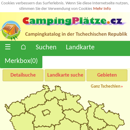
Cookies verbessern das Surferlebnis. Wenn Sie diese Internetseite nutzen,
stimmen Sie der Verwendung von Cookies
Mehr Info
☰
⌂
Suchen
Landkarte
Merkbox(
0
)
Detailsuche
Landkarte suche
Gebieten
Ganz Tschechien
»