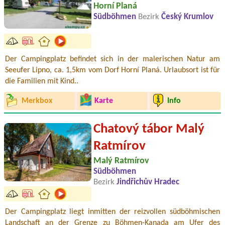
Horní Planá
Südböhmen
Bezirk
Český Krumlov
Der Campingplatz befindet sich in der malerischen Natur am
Seeufer Lipno, ca. 1,5km vom Dorf Horní Planá. Urlaubsort ist für
die Familien mit Kind..
Merkbox
Karte
Info
Chatový tábor Malý
Ratmírov
Malý Ratmírov
Südböhmen
Bezirk
Jindřichův Hradec
Der Campingplatz liegt inmitten der reizvollen südböhmischen
Landschaft an der Grenze zu Böhmen-Kanada am Ufer des