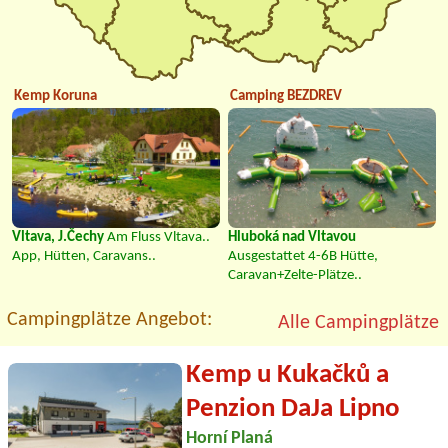
Kemp Koruna
Camping BEZDREV
Vltava, J.Čechy
Am Fluss Vltava..
Hluboká nad Vltavou
App, Hütten, Caravans..
Ausgestattet 4-6B Hütte,
Caravan+Zelte-Plätze..
Campingplätze Angebot:
Alle Campingplätze
Kemp u Kukačků a
Penzion DaJa Lipno
Horní Planá