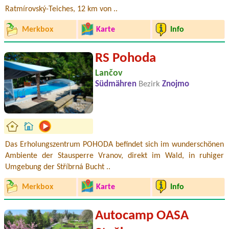
Ratmírovský-Teiches, 12 km von ..
Merkbox
Karte
Info
RS Pohoda
Lančov
Südmähren
Bezirk
Znojmo
Das Erholungszentrum POHODA befindet sich im wunderschönen
Ambiente der Stausperre Vranov, direkt im Wald, in ruhiger
Umgebung der Stříbrná Bucht ..
Merkbox
Karte
Info
Autocamp OASA