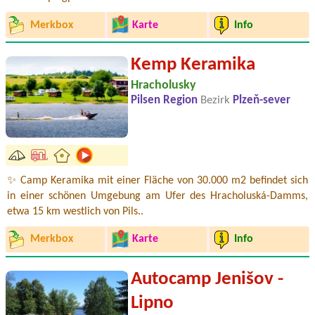
Merkbox
Karte
Info
Kemp Keramika
Hracholusky
Pilsen Region
Bezirk
Plzeň-sever
✨ Camp Keramika mit einer Fläche von 30.000 m2 befindet sich
in einer schönen Umgebung am Ufer des Hracholuská-Damms,
etwa 15 km westlich von Pils..
Merkbox
Karte
Info
Autocamp Jenišov -
Lipno