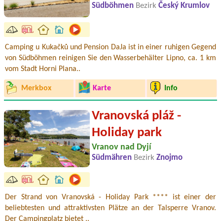
Südböhmen
Bezirk
Český Krumlov
Camping u Kukačků und Pension DaJa ist in einer ruhigen Gegend
von Südböhmen reinigen Sie den Wasserbehälter Lipno, ca. 1 km
vom Stadt Horni Plana..
Merkbox
Karte
Info
Vranovská pláž -
Holiday park
Vranov nad Dyjí
Südmähren
Bezirk
Znojmo
Der Strand von Vranovská - Holiday Park **** ist einer der
beliebtesten und attraktivsten Plätze an der Talsperre Vranov.
Der Campingplatz bietet ..