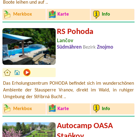
Boote leihen und auf ..
Merkbox
Karte
Info
RS Pohoda
Lančov
Südmähren
Bezirk
Znojmo
Das Erholungszentrum POHODA befindet sich im wunderschönen
Ambiente der Stausperre Vranov, direkt im Wald, in ruhiger
Umgebung der Stříbrná Bucht ..
Merkbox
Karte
Info
Autocamp OASA
Staňkov