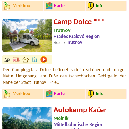
Merkbox
Karte
Info
Camp Dolce ***
Trutnov
Hradec Králové Region
Bezirk
Trutnov
Der Campingplatz Dolce befindet sich in schöner und ruhiger
Natur Umgebung, am Fuße des tschechischen Gebirge,in der
Nähe der Stadt Trutnov . Frie..
Merkbox
Karte
Info
Autokemp Kačer
Mělník
Mittelböhmische Region