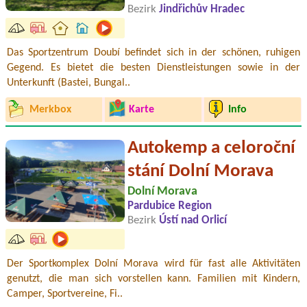
Bezirk
Jindřichův Hradec
Das Sportzentrum Doubí befindet sich in der schönen, ruhigen
Gegend. Es bietet die besten Dienstleistungen sowie in der
Unterkunft (Bastei, Bungal..
Merkbox
Karte
Info
Autokemp a celoroční
stání Dolní Morava
Dolní Morava
Pardubice Region
Bezirk
Ústí nad Orlicí
Der Sportkomplex Dolní Morava wird für fast alle Aktivitäten
genutzt, die man sich vorstellen kann. Familien mit Kindern,
Camper, Sportvereine, Fi..