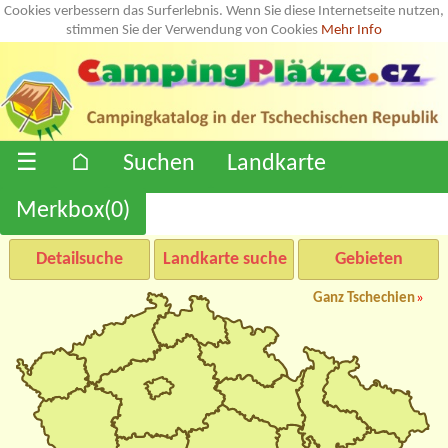
Cookies verbessern das Surferlebnis. Wenn Sie diese Internetseite nutzen,
stimmen Sie der Verwendung von Cookies
Mehr Info
☰
⌂
Suchen
Landkarte
Merkbox(
0
)
Detailsuche
Landkarte suche
Gebieten
Ganz Tschechien
»