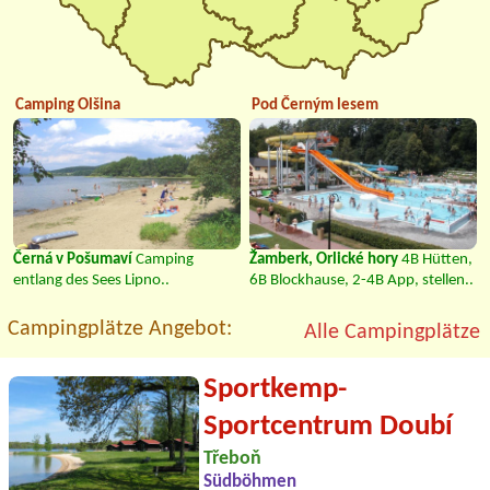
Camping Olšina
Pod Černým lesem
Černá v Pošumaví
Camping
Žamberk, Orlické hory
4B Hütten,
entlang des Sees Lipno..
6B Blockhause, 2-4B App, stellen..
Campingplätze Angebot:
Alle Campingplätze
Sportkemp-
Sportcentrum Doubí
Třeboň
Südböhmen