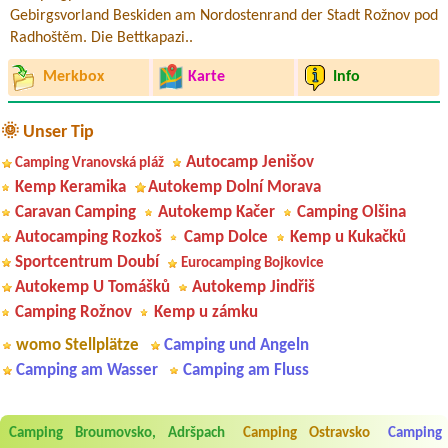
Gebirgsvorland Beskiden am Nordostenrand der Stadt Rožnov pod
Radhoštěm. Die Bettkapazi..
Merkbox
Karte
Info
🌞 Unser Tip
Autocamp Jenišov
Camping Vranovská pláž
Kemp Keramika
Autokemp Dolní Morava
Caravan Camping
Autokemp Kačer
Camping Olšina
Autocamping Rozkoš
Camp Dolce
Kemp u Kukačků
Sportcentrum Doubí
Eurocamping Bojkovice
Autokemp U Tomášků
Autokemp Jindřiš
Camping Rožnov
Kemp u zámku
womo Stellplätze
Camping und Angeln
Camping am Wasser
Camping am Fluss
Aneta Melicharová
***
Camping Broumovsko, Adršpach
Camping Ostravsko
Camping
Byli jsme zde v týdnu od 25.7. do 1.8. 2026. Kemp jako takový je pěkný.