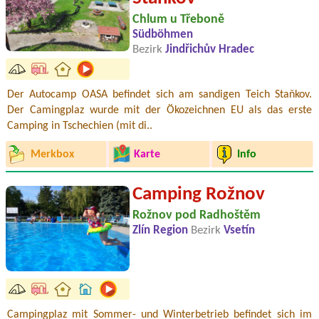
Chlum u Třeboně
Südböhmen
Bezirk
Jindřichův Hradec
Der Autocamp OASA befindet sich am sandigen Teich Staňkov.
Der Camingplaz wurde mit der Ökozeichnen EU als das erste
Camping in Tschechien (mit di..
Merkbox
Karte
Info
Camping Rožnov
Rožnov pod Radhoštěm
Zlín Region
Bezirk
Vsetín
Campingplaz mit Sommer- und Winterbetrieb befindet sich im