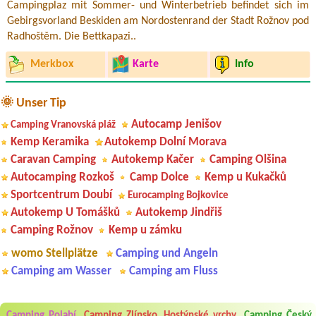
Campingplaz mit Sommer- und Winterbetrieb befindet sich im
Gebirgsvorland Beskiden am Nordostenrand der Stadt Rožnov pod
Radhoštěm. Die Bettkapazi..
Merkbox
Karte
Info
🌞 Unser Tip
Autocamp Jenišov
Camping Vranovská pláž
Kemp Keramika
Autokemp Dolní Morava
Caravan Camping
Autokemp Kačer
Camping Olšina
Autocamping Rozkoš
Camp Dolce
Kemp u Kukačků
Sportcentrum Doubí
Eurocamping Bojkovice
Autokemp U Tomášků
Autokemp Jindřiš
Camping Rožnov
Kemp u zámku
womo Stellplätze
Camping und Angeln
Camping am Wasser
Camping am Fluss
Camping Polabí
Camping Zlínsko, Hostýnské vrchy
Camping Český