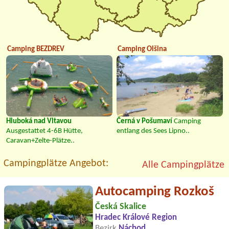
Camping BEZDREV
Camping Olšina
Hluboká nad Vltavou
Černá v Pošumaví
Camping
Ausgestattet 4-6B Hütte,
entlang des Sees Lipno..
Caravan+Zelte-Plätze..
Campingplätze Angebot:
Alle Campingplätze
Autocamping Rozkoš
Česká Skalice
Hradec Králové Region
Bezirk
Náchod