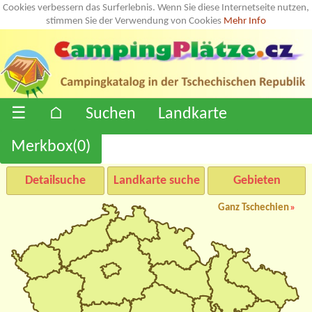
Cookies verbessern das Surferlebnis. Wenn Sie diese Internetseite nutzen,
stimmen Sie der Verwendung von Cookies
Mehr Info
☰
⌂
Suchen
Landkarte
Merkbox(
0
)
Detailsuche
Landkarte suche
Gebieten
Ganz Tschechien
»