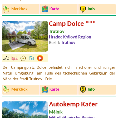
Merkbox
Karte
Info
Camp Dolce ***
Trutnov
Hradec Králové Region
Bezirk
Trutnov
Der Campingplatz Dolce befindet sich in schöner und ruhiger
Natur Umgebung, am Fuße des tschechischen Gebirge,in der
Nähe der Stadt Trutnov . Frie..
Merkbox
Karte
Info
Autokemp Kačer
Mělník
Mittelböhmische Region