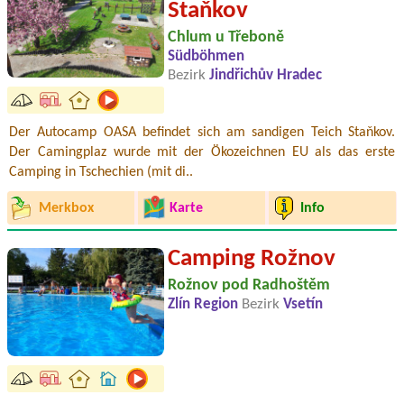
Staňkov
Chlum u Třeboně
Südböhmen
Bezirk
Jindřichův Hradec
Der Autocamp OASA befindet sich am sandigen Teich Staňkov.
Der Camingplaz wurde mit der Ökozeichnen EU als das erste
Camping in Tschechien (mit di..
Merkbox
Karte
Info
Camping Rožnov
Rožnov pod Radhoštěm
Zlín Region
Bezirk
Vsetín