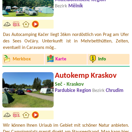
Bezirk
Mělník
Das Autocamping Kačer liegt 36km nordöstlich von Prag am Ufer
des Sees Ovčáry. Unterkunft ist in Mehrbetthütten, Zelten,
eventuell in Caravans mög..
Merkbox
Karte
Info
Autokemp Kraskov
Seč - Kraskov
Pardubice Region
Bezirk
Chrudim
Wir können Ihnen Urlaub im Gebiet mit schöner Natur anbieten.