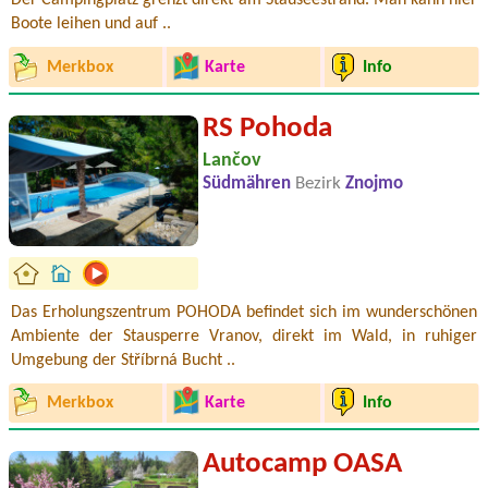
Der Campingplatz grenzt direkt am Stauseestrand. Man kann hier
Boote leihen und auf ..
Merkbox
Karte
Info
RS Pohoda
Lančov
Südmähren
Bezirk
Znojmo
Das Erholungszentrum POHODA befindet sich im wunderschönen
Ambiente der Stausperre Vranov, direkt im Wald, in ruhiger
Umgebung der Stříbrná Bucht ..
Merkbox
Karte
Info
Autocamp OASA