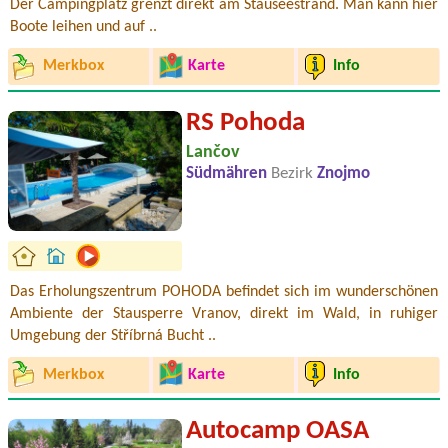
Der Campingplatz grenzt direkt am Stauseestrand. Man kann hier
Boote leihen und auf ..
Merkbox
Karte
Info
RS Pohoda
Lančov
Südmähren
Bezirk
Znojmo
Das Erholungszentrum POHODA befindet sich im wunderschönen
Ambiente der Stausperre Vranov, direkt im Wald, in ruhiger
Umgebung der Stříbrná Bucht ..
Merkbox
Karte
Info
Autocamp OASA