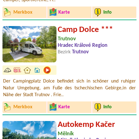
Camper, Sportvereine, Fi..
Merkbox
Karte
Info
Camp Dolce ***
Trutnov
Hradec Králové Region
Bezirk
Trutnov
Der Campingplatz Dolce befindet sich in schöner und ruhiger
Natur Umgebung, am Fuße des tschechischen Gebirge,in der
Nähe der Stadt Trutnov . Frie..
Merkbox
Karte
Info
Autokemp Kačer
Mělník