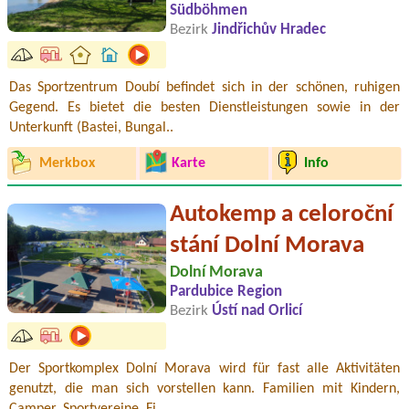
Südböhmen
Bezirk
Jindřichův Hradec
Das Sportzentrum Doubí befindet sich in der schönen, ruhigen
Gegend. Es bietet die besten Dienstleistungen sowie in der
Unterkunft (Bastei, Bungal..
Merkbox
Karte
Info
Autokemp a celoroční
stání Dolní Morava
Dolní Morava
Pardubice Region
Bezirk
Ústí nad Orlicí
Der Sportkomplex Dolní Morava wird für fast alle Aktivitäten
genutzt, die man sich vorstellen kann. Familien mit Kindern,