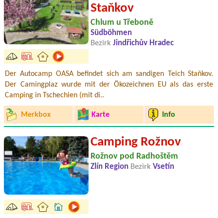
Staňkov
Chlum u Třeboně
Südböhmen
Bezirk
Jindřichův Hradec
Der Autocamp OASA befindet sich am sandigen Teich Staňkov.
Der Camingplaz wurde mit der Ökozeichnen EU als das erste
Camping in Tschechien (mit di..
Merkbox
Karte
Info
Camping Rožnov
Rožnov pod Radhoštěm
Zlín Region
Bezirk
Vsetín