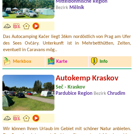
Mittelböhmische Region
Bezirk
Mělník
Das Autocamping Kačer liegt 36km nordöstlich von Prag am Ufer
des Sees Ovčáry. Unterkunft ist in Mehrbetthütten, Zelten,
eventuell in Caravans mög..
Merkbox
Karte
Info
Autokemp Kraskov
Seč - Kraskov
Pardubice Region
Bezirk
Chrudim
Wir können Ihnen Urlaub im Gebiet mit schöner Natur anbieten.