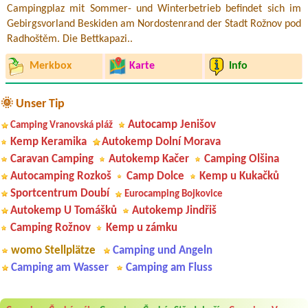
Campingplaz mit Sommer- und Winterbetrieb befindet sich im
Gebirgsvorland Beskiden am Nordostenrand der Stadt Rožnov pod
Radhoštěm. Die Bettkapazi..
Merkbox
Karte
Info
🌞 Unser Tip
Autocamp Jenišov
Camping Vranovská pláž
Kemp Keramika
Autokemp Dolní Morava
Caravan Camping
Autokemp Kačer
Camping Olšina
Autocamping Rozkoš
Camp Dolce
Kemp u Kukačků
Sportcentrum Doubí
Eurocamping Bojkovice
Autokemp U Tomášků
Autokemp Jindřiš
Camping Rožnov
Kemp u zámku
womo Stellplätze
Camping und Angeln
Camping am Wasser
Camping am Fluss
Aneta Melicharová
***