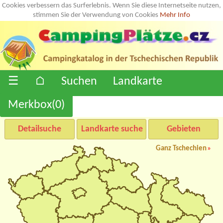
Cookies verbessern das Surferlebnis. Wenn Sie diese Internetseite nutzen,
stimmen Sie der Verwendung von Cookies
Mehr Info
☰
⌂
Suchen
Landkarte
Merkbox(
0
)
Detailsuche
Landkarte suche
Gebieten
Ganz Tschechien
»