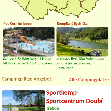
Pod Černým lesem
KempRanč Bystřička
Žamberk, Orlické hory
4B Hütten,
přehrada Bystřička
Ferienhäuser,
6B Blockhause, 2-4B App, stellen..
schöne plätze, Stausee,
Restaurant..
Campingplätze Angebot:
Alle Campingplätze
Sportkemp-
Sportcentrum Doubí
Třeboň