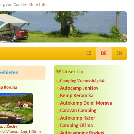
dung von Cookies
Mehr Info
DE
CZ
EN
🌞 Unser Tip
Gebieten
Camping Vranovská pláž
p Koruna
Autocamp Jenišov
Kemp Keramika
Autokemp Dolní Morava
Caravan Camping
Autokemp Kačer
Camping Olšina
a, J.Čechy
uss Vltava.. App, Hütten,
Autocamping Rozkoš