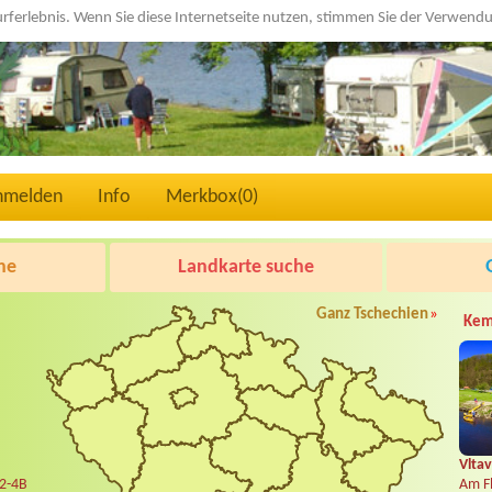
urferlebnis. Wenn Sie diese Internetseite nutzen, stimmen Sie der Verwen
nmelden
Info
Merkbox(
0
)
he
Landkarte suche
Ganz Tschechien
»
Kem
Vltav
 2-4B
Am Fl