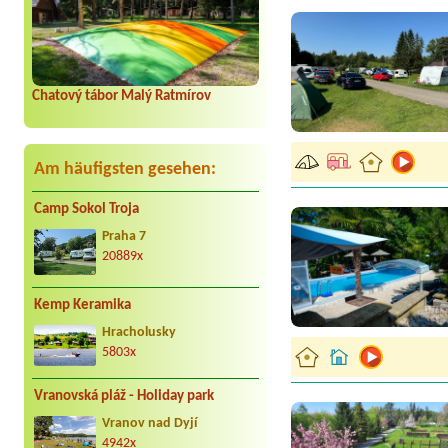
Chatový tábor Malý Ratmírov
Am häufigsten gesehen:
Camp Sokol Troja
Praha 7
20889x
Kemp Keramika
Hracholusky
5803x
Vranovská pláž - Holiday park
Vranov nad Dyjí
4942x