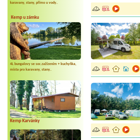
karavany, stany, přímo u vody..
Kemp u zámku
4L bungalovy se soc.zažízením + kuchyňka,
místa pro karavany, stany..
Kemp Karvánky