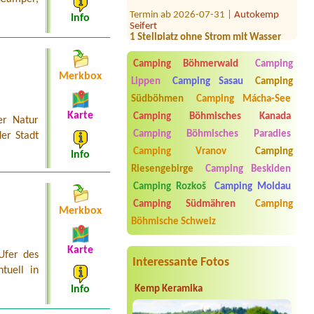
Termin ab 2026-07-31 |
Autokemp
Seifert
Info
1 Stellplatz ohne Strom mit Wasser
Termin ab 2026-09-17 |
Camp Pálava -
Nové Mlýny
Camping Böhmerwald
Camping
2x 4L chatka (spolu 4 osoby) + 2 auta
Merkbox
Lippen
Camping Sasau
Camping
Termin ab 2026-08-05 |
Kemp Březový
Südböhmen
Camping Mácha-See
Háj
2B Bungalow, 1 Erwachsener + 1 Kind
Karte
Camping Böhmisches Kanada
er Natur
Camping Böhmisches Paradies
er Stadt
Termin ab 2026-07-27 |
Stellplatz
Rozkoš
Camping Vranov
Camping
Info
1 místo u vody + el. Přípojka
Riesengebirge
Camping Beskiden
Termin ab 2026-08-03 |
EUROCAMP
Camping Rozkoš
Camping Moldau
BARBORA
Camping Südmähren
Camping
1x Stellplatz mit Stromanschluss
Merkbox
Böhmische Schweiz
Karte
Ufer des
Interessante Fotos
tuell in
Kemp Keramika
Info