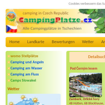
Cookies verbessern das S
Home
Landkarte
Bewertungen
Wetter
A
womo Stellplätze
Detailsuc
Camping und Angeln
Camping am Wasser
Pod Černým lesem
Camping am Fluss
Camps Slowakei
Wetter
Žamberk, Orlické hory
4B Hütten, 6B Blockhause,