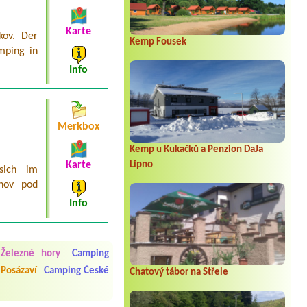
Karte
kov. Der
Kemp Fousek
mping in
Info
Merkbox
Kemp u Kukačků a Penzion DaJa
Lipno
Karte
sich im
žnov pod
Info
 čisto, doplněný papír i
í občerstvení. Co nás ale
Přes den jsem si připadala
Železné hory
Camping
Posázaví
Camping České
Chatový tábor na Střele
y nové krásné čisté,koupání
Veškerý personál se choval