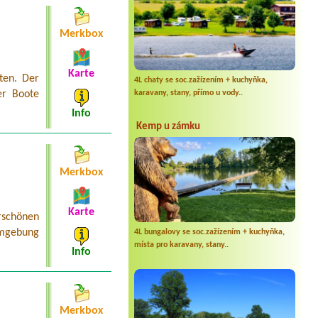
Merkbox
Karte
ten. Der
4L chaty se soc.zažízením + kuchyňka,
karavany, stany, přímo u vody..
er Boote
Info
Kemp u zámku
Merkbox
Karte
schönen
Umgebung
4L bungalovy se soc.zažízením + kuchyňka,
místa pro karavany, stany..
Info
Merkbox