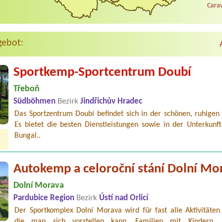
Carav
gebot:
Sportkemp-Sportcentrum Doubí
Třeboň
Südböhmen
Bezirk
Jindřichův Hradec
Das Sportzentrum Doubí befindet sich in der schönen, ruhigen
Es bietet die besten Dienstleistungen sowie in der Unterkunft
Bungal..
Autokemp a celoroční stání Dolní Mo
Dolní Morava
Pardubice Region
Bezirk
Ústí nad Orlicí
Der Sportkomplex Dolní Morava wird für fast alle Aktivitäten 
die man sich vorstellen kann. Familien mit Kindern, 