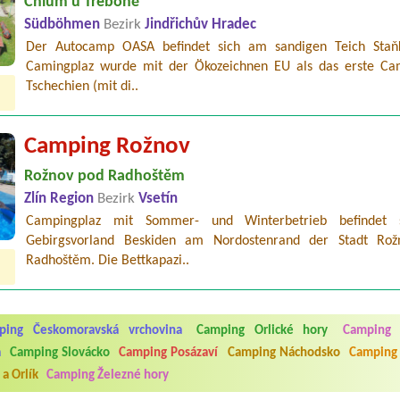
Chlum u Třeboně
Südböhmen
Bezirk
Jindřichův Hradec
Der Autocamp OASA befindet sich am sandigen Teich Staň
Camingplaz wurde mit der Ökozeichnen EU als das erste Ca
Tschechien (mit di..
Camping Rožnov
Rožnov pod Radhoštěm
Zlín Region
Bezirk
Vsetín
Campingplaz mit Sommer- und Winterbetrieb befindet 
Gebirgsvorland Beskiden am Nordostenrand der Stadt Ro
Radhoštěm. Die Bettkapazi..
5.7. do 1.8. 2026. Kemp jako takový je pěkný. V umývárně i na WC bylo vždy
ávštěvníků není samozřejmost. V kempu je obchod a restaurace, kebab a dalš
nní hluk z repráků u stanů a absolutní bezohlednost ostatních ubytovaných. 
ping Českomoravská vrchovina
Camping Orlické hory
Camping 
utu hrála jiná hudba.Kemp pěkný, ale takový rámus jsme ještě nezažili...
a
Camping Slovácko
Camping Posázaví
Camping Náchodsko
Camping 
a Orlík
Camping Železné hory
 jsme dva. Na začátku prázdnin. Přijeli jsme karavanem. Klid pohoda socialk
, a dobrým jídlem za slušnou cenu na dosah, a spoustu možností na výlety. 