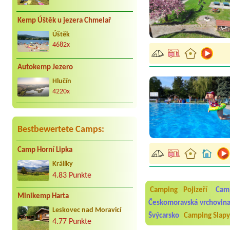
Kemp Úštěk u jezera Chmelař
Úštěk
4682x
Autokemp Jezero
Hlučín
4220x
Bestbewertete Camps:
Camp Horní Lipka
Aneta Melicharová
***
Králíky
Byli jsme zde v týdnu od 2
4.83 Punkte
utěrky, což při množství n
velice zklamalo byl celode
Camping Pojizeří
Cam
jak na pouti- z každého ko
Minikemp Harta
Českomoravská vrchovin
Leskovec nad Moravicí
Jana
*****
Švýcarsko
Camping Slapy 
Chtěli jsme být týden,byli
4.77 Punkte
super. Restaurace s jídlem