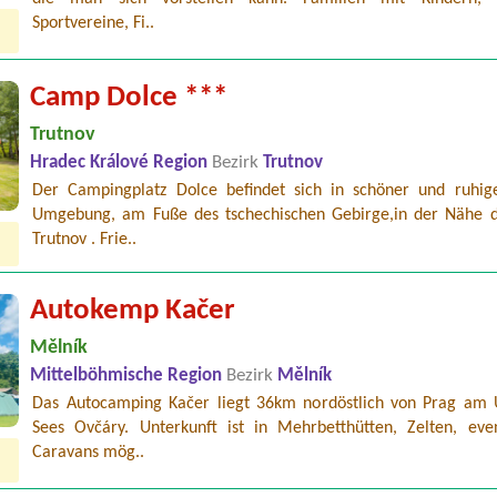
Sportvereine, Fi..
Camp Dolce ***
Trutnov
Hradec Králové Region
Bezirk
Trutnov
Der Campingplatz Dolce befindet sich in schöner und ruhig
Umgebung, am Fuße des tschechischen Gebirge,in der Nähe d
Trutnov . Frie..
Autokemp Kačer
Mělník
Mittelböhmische Region
Bezirk
Mělník
Das Autocamping Kačer liegt 36km nordöstlich von Prag am 
Sees Ovčáry. Unterkunft ist in Mehrbetthütten, Zelten, even
Caravans mög..