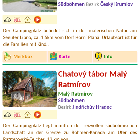
Südböhmen
Bezirk
Český Krumlov
Der Campingplatz befindet sich in der malerischen Natur am
Seeufer Lipno, ca. 1,5km vom Dorf Horní Planá. Urlaubsort ist für
die Familien mit Kind..
Merkbox
Karte
Info
Chatový tábor Malý
Ratmírov
Malý Ratmírov
Südböhmen
Bezirk
Jindřichův Hradec
Der Campingplatz liegt inmitten der reizvollen südböhmischen
Landschaft an der Grenze zu Böhmen-Kanada am Ufer des
Ratmírovský-Teiches, 12 km von ..