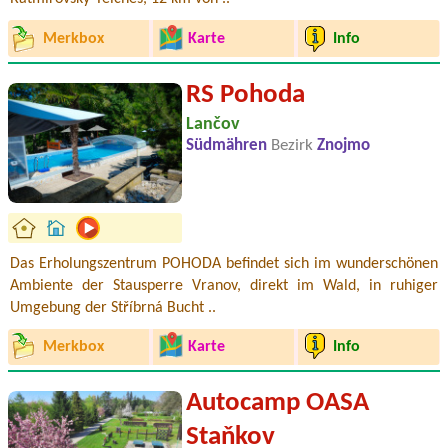
Merkbox
Karte
Info
RS Pohoda
Lančov
Südmähren
Bezirk
Znojmo
Das Erholungszentrum POHODA befindet sich im wunderschönen
Ambiente der Stausperre Vranov, direkt im Wald, in ruhiger
Umgebung der Stříbrná Bucht ..
Merkbox
Karte
Info
Autocamp OASA
Staňkov