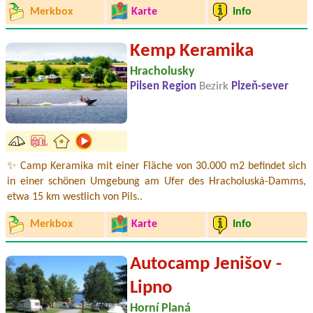
Merkbox
Karte
Info
Kemp Keramika
Hracholusky
Pilsen Region
Bezirk
Plzeň-sever
✨ Camp Keramika mit einer Fläche von 30.000 m2 befindet sich
in einer schönen Umgebung am Ufer des Hracholuská-Damms,
etwa 15 km westlich von Pils..
Merkbox
Karte
Info
Autocamp Jenišov -
Lipno
Horní Planá