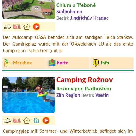
Chlum u Třeboně
Südböhmen
Bezirk
Jindřichův Hradec
Der Autocamp OASA befindet sich am sandigen Teich Staňkov.
Der Camingplaz wurde mit der Ökozeichnen EU als das erste
Camping in Tschechien (mit di..
Merkbox
Karte
Info
Camping Rožnov
Rožnov pod Radhoštěm
Zlín Region
Bezirk
Vsetín
Campingplaz mit Sommer- und Winterbetrieb befindet sich im