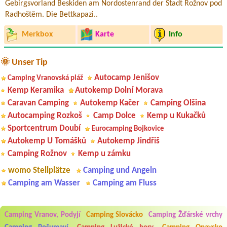
Gebirgsvorland Beskiden am Nordostenrand der Stadt Rožnov pod
Radhoštěm. Die Bettkapazi..
Merkbox
Karte
Info
🌞 Unser Tip
Autocamp Jenišov
Camping Vranovská pláž
Kemp Keramika
Autokemp Dolní Morava
Caravan Camping
Autokemp Kačer
Camping Olšina
Autocamping Rozkoš
Camp Dolce
Kemp u Kukačků
Sportcentrum Doubí
Eurocamping Bojkovice
Autokemp U Tomášků
Autokemp Jindřiš
Camping Rožnov
Kemp u zámku
womo Stellplätze
Camping und Angeln
Camping am Wasser
Camping am Fluss
Camping Vranov, Podyjí
Camping Slovácko
Camping Žďárské vrchy
Aneta Melicharová
***
Byli jsme zde v týdnu od 25.7. do 1.8. 2026. Kemp jako takový je pěkný.