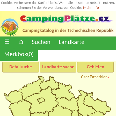
Cookies verbessern das Surferlebnis. Wenn Sie diese Internetseite nutzen,
stimmen Sie der Verwendung von Cookies
Mehr Info
☰
⌂
Suchen
Landkarte
Merkbox(
0
)
Detailsuche
Landkarte suche
Gebieten
Ganz Tschechien
»