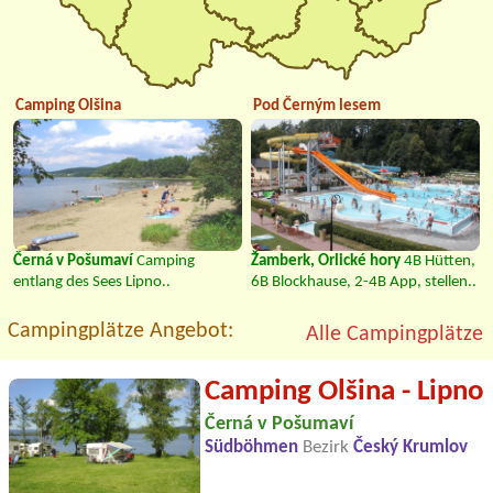
Camping Olšina
Pod Černým lesem
Černá v Pošumaví
Camping
Žamberk, Orlické hory
4B Hütten,
entlang des Sees Lipno..
6B Blockhause, 2-4B App, stellen..
Campingplätze Angebot:
Alle Campingplätze
Camping Olšina - Lipno
Černá v Pošumaví
Südböhmen
Bezirk
Český Krumlov