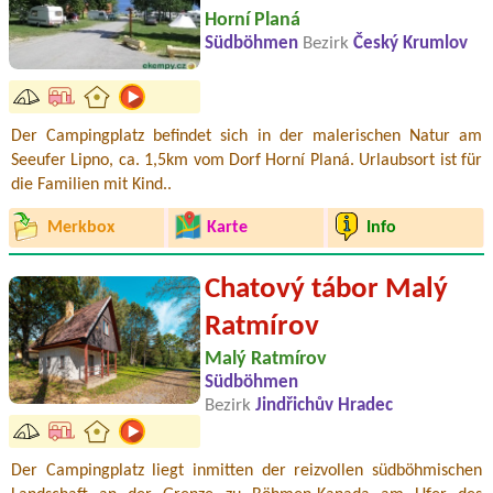
Horní Planá
Südböhmen
Bezirk
Český Krumlov
Der Campingplatz befindet sich in der malerischen Natur am
Seeufer Lipno, ca. 1,5km vom Dorf Horní Planá. Urlaubsort ist für
die Familien mit Kind..
Merkbox
Karte
Info
Chatový tábor Malý
Ratmírov
Malý Ratmírov
Südböhmen
Bezirk
Jindřichův Hradec
Der Campingplatz liegt inmitten der reizvollen südböhmischen