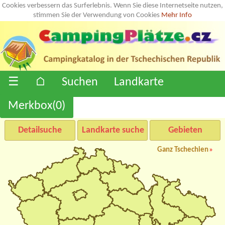
Cookies verbessern das Surferlebnis. Wenn Sie diese Internetseite nutzen,
stimmen Sie der Verwendung von Cookies
Mehr Info
☰
⌂
Suchen
Landkarte
Merkbox(
0
)
Detailsuche
Landkarte suche
Gebieten
Ganz Tschechien
»