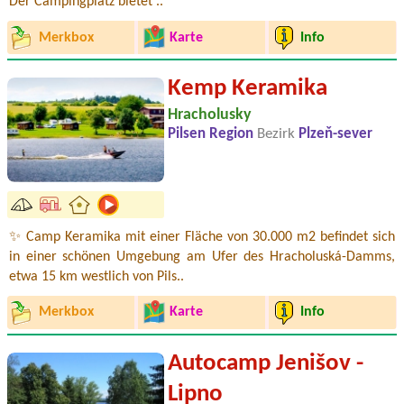
Der Campingplatz bietet ..
Merkbox
Karte
Info
Kemp Keramika
Hracholusky
Pilsen Region
Bezirk
Plzeň-sever
✨ Camp Keramika mit einer Fläche von 30.000 m2 befindet sich
in einer schönen Umgebung am Ufer des Hracholuská-Damms,
etwa 15 km westlich von Pils..
Merkbox
Karte
Info
Autocamp Jenišov -
Lipno