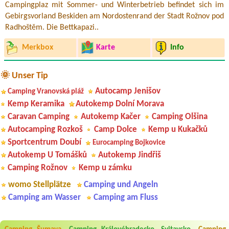
Campingplaz mit Sommer- und Winterbetrieb befindet sich im
Gebirgsvorland Beskiden am Nordostenrand der Stadt Rožnov pod
Radhoštěm. Die Bettkapazi..
Merkbox
Karte
Info
🌞 Unser Tip
Autocamp Jenišov
Camping Vranovská pláž
Kemp Keramika
Autokemp Dolní Morava
Caravan Camping
Autokemp Kačer
Camping Olšina
Autocamping Rozkoš
Camp Dolce
Kemp u Kukačků
Sportcentrum Doubí
Eurocamping Bojkovice
Autokemp U Tomášků
Autokemp Jindřiš
Camping Rožnov
Kemp u zámku
womo Stellplätze
Camping und Angeln
Camping am Wasser
Camping am Fluss
Aneta Melicharová
***