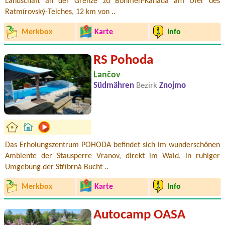
Landschaft an der Grenze zu Böhmen-Kanada am Ufer des
Ratmírovský-Teiches, 12 km von ..
Merkbox
Karte
Info
RS Pohoda
Lančov
Südmähren
Bezirk
Znojmo
Das Erholungszentrum POHODA befindet sich im wunderschönen
Ambiente der Stausperre Vranov, direkt im Wald, in ruhiger
Umgebung der Stříbrná Bucht ..
Merkbox
Karte
Info
Autocamp OASA