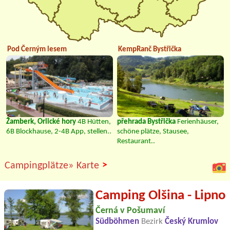
Pod Černým lesem
KempRanč Bystřička
Žamberk, Orlické hory
4B Hütten,
přehrada Bystřička
Ferienhäuser,
6B Blockhause, 2-4B App, stellen..
schöne plätze, Stausee,
Restaurant..
>
Campingplätze»
Karte
Camping Olšina - Lipno
Černá v Pošumaví
Südböhmen
Bezirk
Český Krumlov