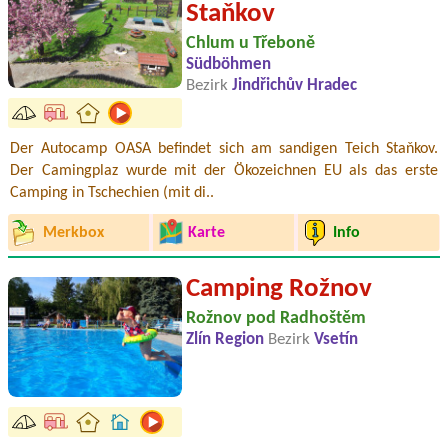
Staňkov
Chlum u Třeboně
Südböhmen
Bezirk
Jindřichův Hradec
Der Autocamp OASA befindet sich am sandigen Teich Staňkov.
Der Camingplaz wurde mit der Ökozeichnen EU als das erste
Camping in Tschechien (mit di..
Merkbox
Karte
Info
Camping Rožnov
Rožnov pod Radhoštěm
Zlín Region
Bezirk
Vsetín