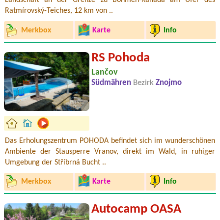
Landschaft an der Grenze zu Böhmen-Kanada am Ufer des
Ratmírovský-Teiches, 12 km von ..
Merkbox
Karte
Info
RS Pohoda
Lančov
Südmähren
Bezirk
Znojmo
Das Erholungszentrum POHODA befindet sich im wunderschönen
Ambiente der Stausperre Vranov, direkt im Wald, in ruhiger
Umgebung der Stříbrná Bucht ..
Merkbox
Karte
Info
Autocamp OASA