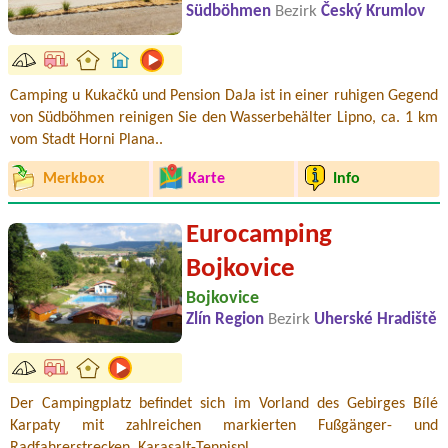
Südböhmen
Bezirk
Český Krumlov
Camping u Kukačků und Pension DaJa ist in einer ruhigen Gegend
von Südböhmen reinigen Sie den Wasserbehälter Lipno, ca. 1 km
vom Stadt Horni Plana..
Merkbox
Karte
Info
Eurocamping
Bojkovice
Bojkovice
Zlín Region
Bezirk
Uherské Hradiště
Der Campingplatz befindet sich im Vorland des Gebirges Bílé
Karpaty mit zahlreichen markierten Fußgänger- und