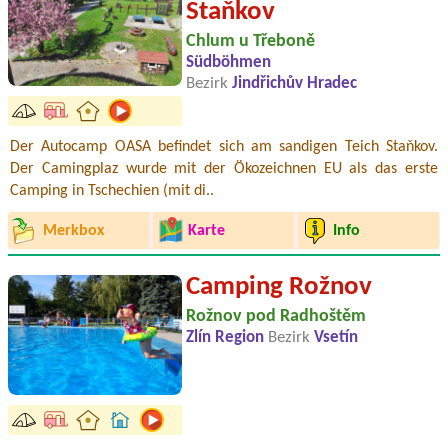
Staňkov
Chlum u Třeboně
Südböhmen
Bezirk
Jindřichův Hradec
Der Autocamp OASA befindet sich am sandigen Teich Staňkov.
Der Camingplaz wurde mit der Ökozeichnen EU als das erste
Camping in Tschechien (mit di..
Merkbox
Karte
Info
Camping Rožnov
Rožnov pod Radhoštěm
Zlín Region
Bezirk
Vsetín