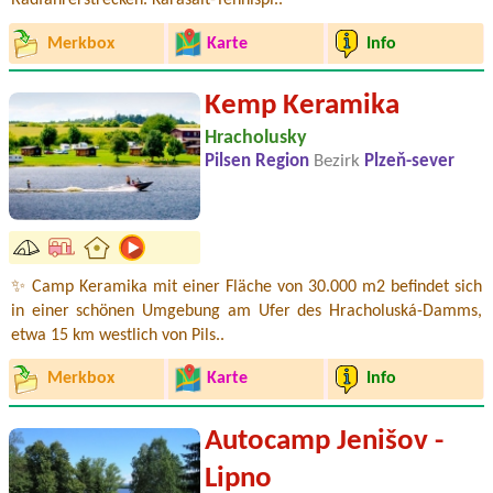
Radfahrerstrecken. Karasalt-Tennispl..
Merkbox
Karte
Info
Kemp Keramika
Hracholusky
Pilsen Region
Bezirk
Plzeň-sever
✨ Camp Keramika mit einer Fläche von 30.000 m2 befindet sich
in einer schönen Umgebung am Ufer des Hracholuská-Damms,
etwa 15 km westlich von Pils..
Merkbox
Karte
Info
Autocamp Jenišov -
Lipno