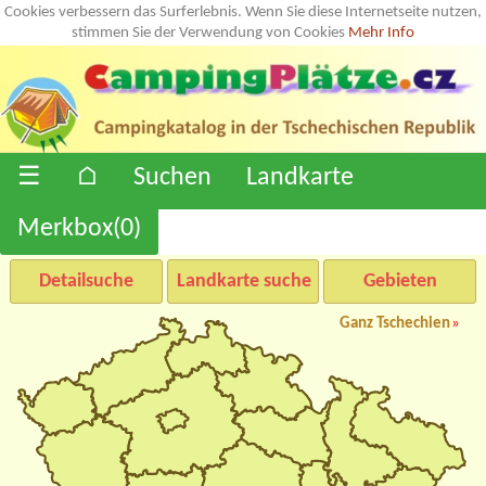
Cookies verbessern das Surferlebnis. Wenn Sie diese Internetseite nutzen,
stimmen Sie der Verwendung von Cookies
Mehr Info
☰
⌂
Suchen
Landkarte
Merkbox(
0
)
Detailsuche
Landkarte suche
Gebieten
Ganz Tschechien
»