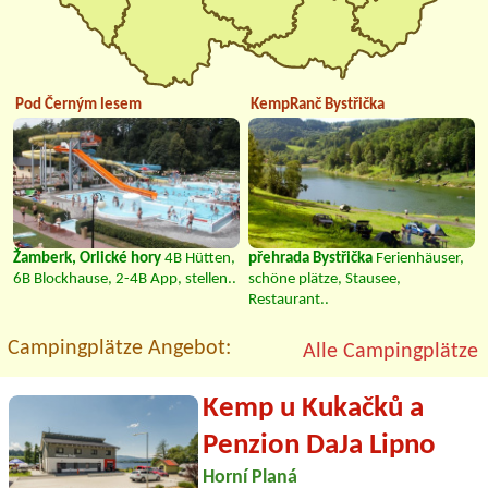
Pod Černým lesem
KempRanč Bystřička
Žamberk, Orlické hory
4B Hütten,
přehrada Bystřička
Ferienhäuser,
6B Blockhause, 2-4B App, stellen..
schöne plätze, Stausee,
Restaurant..
Campingplätze Angebot:
Alle Campingplätze
Kemp u Kukačků a
Penzion DaJa Lipno
Horní Planá