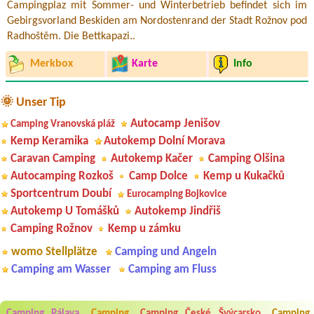
Campingplaz mit Sommer- und Winterbetrieb befindet sich im
Gebirgsvorland Beskiden am Nordostenrand der Stadt Rožnov pod
Radhoštěm. Die Bettkapazi..
Merkbox
Karte
Info
🌞 Unser Tip
Autocamp Jenišov
Camping Vranovská pláž
Kemp Keramika
Autokemp Dolní Morava
Caravan Camping
Autokemp Kačer
Camping Olšina
Autocamping Rozkoš
Camp Dolce
Kemp u Kukačků
Sportcentrum Doubí
Eurocamping Bojkovice
Autokemp U Tomášků
Autokemp Jindřiš
Camping Rožnov
Kemp u zámku
womo Stellplätze
Camping und Angeln
Camping am Wasser
Camping am Fluss
Aneta Melicharová
***
Byli jsme zde v týdnu od 25.7. do 1.8. 2026. Kemp jako takový je pěkný.
Camping Pálava
Camping
Camping České Švýcarsko
Camping