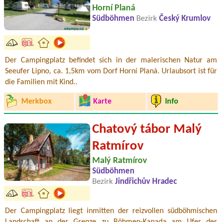
Horní Planá
Südböhmen
Bezirk
Český Krumlov
Der Campingplatz befindet sich in der malerischen Natur am
Seeufer Lipno, ca. 1,5km vom Dorf Horní Planá. Urlaubsort ist für
die Familien mit Kind..
Merkbox
Karte
Info
Chatový tábor Malý
Ratmírov
Malý Ratmírov
Südböhmen
Bezirk
Jindřichův Hradec
Der Campingplatz liegt inmitten der reizvollen südböhmischen