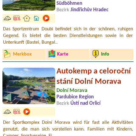
Südböhmen
Bezirk
Jindřichův Hradec
Das Sportzentrum Doubí befindet sich in der schönen, ruhigen
Gegend. Es bietet die besten Dienstleistungen sowie in der
Unterkunft (Bastei, Bungal..
Merkbox
Karte
Info
Autokemp a celoroční
stání Dolní Morava
Dolní Morava
Pardubice Region
Bezirk
Ústí nad Orlicí
Der Sportkomplex Dolní Morava wird für fast alle Aktivitäten
genutzt, die man sich vorstellen kann. Familien mit Kindern,