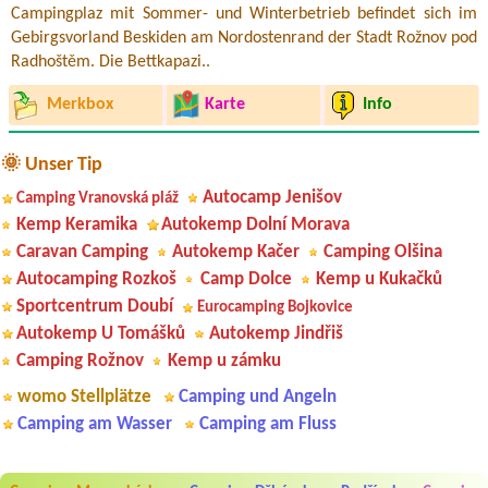
Campingplaz mit Sommer- und Winterbetrieb befindet sich im
Gebirgsvorland Beskiden am Nordostenrand der Stadt Rožnov pod
Radhoštěm. Die Bettkapazi..
Merkbox
Karte
Info
🌞 Unser Tip
Autocamp Jenišov
Camping Vranovská pláž
Kemp Keramika
Autokemp Dolní Morava
Caravan Camping
Autokemp Kačer
Camping Olšina
Autocamping Rozkoš
Camp Dolce
Kemp u Kukačků
Sportcentrum Doubí
Eurocamping Bojkovice
Autokemp U Tomášků
Autokemp Jindřiš
Camping Rožnov
Kemp u zámku
womo Stellplätze
Camping und Angeln
Camping am Wasser
Camping am Fluss