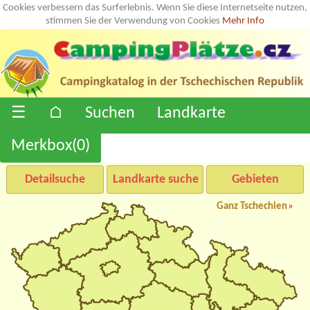
Cookies verbessern das Surferlebnis. Wenn Sie diese Internetseite nutzen,
stimmen Sie der Verwendung von Cookies
Mehr Info
☰
⌂
Suchen
Landkarte
Merkbox(
0
)
Detailsuche
Landkarte suche
Gebieten
Ganz Tschechien
»