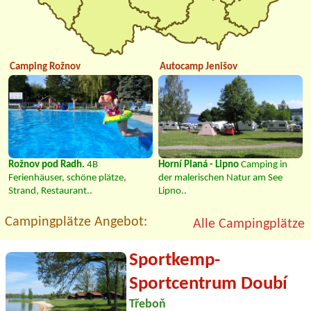
Camping Rožnov
Autocamp Jenišov
Rožnov pod Radh.
4B
Horní Planá - Lipno
Camping in
Ferienhäuser, schöne plätze,
der malerischen Natur am See
Strand, Restaurant..
Lipno..
Campingplätze Angebot:
Alle Campingplätze
Sportkemp-
Sportcentrum Doubí
Třeboň