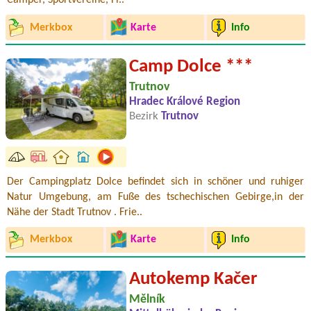
Camper, Sportvereine, Fi..
Merkbox
Karte
Info
Camp Dolce ***
Trutnov
Hradec Králové Region
Bezirk
Trutnov
Der Campingplatz Dolce befindet sich in schöner und ruhiger
Natur Umgebung, am Fuße des tschechischen Gebirge,in der
Nähe der Stadt Trutnov . Frie..
Merkbox
Karte
Info
Autokemp Kačer
Mělník