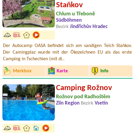
Staňkov
Chlum u Třeboně
Südböhmen
Bezirk
Jindřichův Hradec
Der Autocamp OASA befindet sich am sandigen Teich Staňkov.
Der Camingplaz wurde mit der Ökozeichnen EU als das erste
Camping in Tschechien (mit di..
Merkbox
Karte
Info
Camping Rožnov
Rožnov pod Radhoštěm
Zlín Region
Bezirk
Vsetín