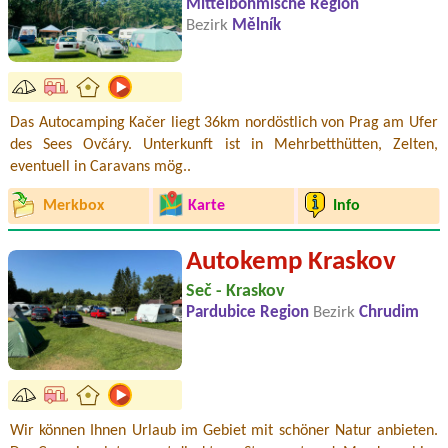
Mittelböhmische Region
Bezirk
Mělník
Das Autocamping Kačer liegt 36km nordöstlich von Prag am Ufer
des Sees Ovčáry. Unterkunft ist in Mehrbetthütten, Zelten,
eventuell in Caravans mög..
Merkbox
Karte
Info
Autokemp Kraskov
Seč - Kraskov
Pardubice Region
Bezirk
Chrudim
Wir können Ihnen Urlaub im Gebiet mit schöner Natur anbieten.