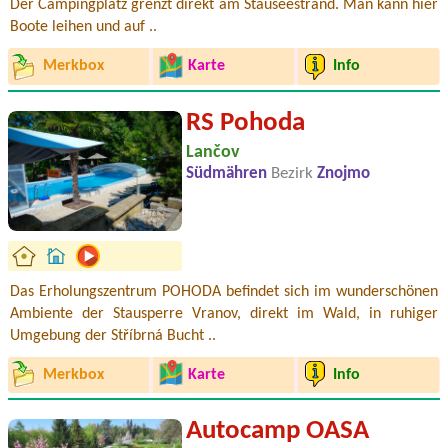
Der Campingplatz grenzt direkt am Stauseestrand. Man kann hier
Boote leihen und auf ..
Merkbox
Karte
Info
RS Pohoda
Lančov
Südmähren
Bezirk
Znojmo
Das Erholungszentrum POHODA befindet sich im wunderschönen
Ambiente der Stausperre Vranov, direkt im Wald, in ruhiger
Umgebung der Stříbrná Bucht ..
Merkbox
Karte
Info
Autocamp OASA