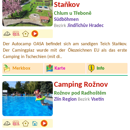
Staňkov
Chlum u Třeboně
Südböhmen
Bezirk
Jindřichův Hradec
Der Autocamp OASA befindet sich am sandigen Teich Staňkov.
Der Camingplaz wurde mit der Ökozeichnen EU als das erste
Camping in Tschechien (mit di..
Merkbox
Karte
Info
Camping Rožnov
Rožnov pod Radhoštěm
Zlín Region
Bezirk
Vsetín