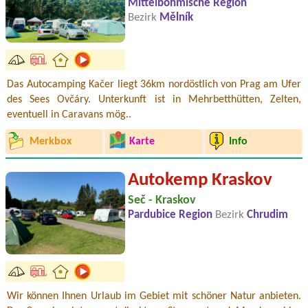
Mittelböhmische Region
Bezirk
Mělník
Das Autocamping Kačer liegt 36km nordöstlich von Prag am Ufer
des Sees Ovčáry. Unterkunft ist in Mehrbetthütten, Zelten,
eventuell in Caravans mög..
Merkbox
Karte
Info
Autokemp Kraskov
Seč - Kraskov
Pardubice Region
Bezirk
Chrudim
Wir können Ihnen Urlaub im Gebiet mit schöner Natur anbieten.