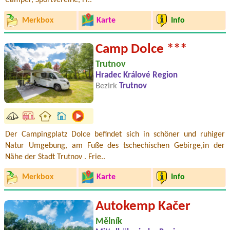
Camper, Sportvereine, Fi..
Merkbox
Karte
Info
Camp Dolce ***
Trutnov
Hradec Králové Region
Bezirk
Trutnov
Der Campingplatz Dolce befindet sich in schöner und ruhiger
Natur Umgebung, am Fuße des tschechischen Gebirge,in der
Nähe der Stadt Trutnov . Frie..
Merkbox
Karte
Info
Autokemp Kačer
Mělník