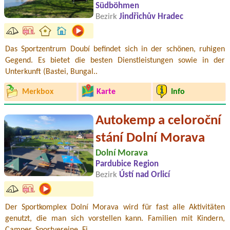
Südböhmen
Bezirk
Jindřichův Hradec
Das Sportzentrum Doubí befindet sich in der schönen, ruhigen
Gegend. Es bietet die besten Dienstleistungen sowie in der
Unterkunft (Bastei, Bungal..
Merkbox
Karte
Info
Autokemp a celoroční
stání Dolní Morava
Dolní Morava
Pardubice Region
Bezirk
Ústí nad Orlicí
Der Sportkomplex Dolní Morava wird für fast alle Aktivitäten
genutzt, die man sich vorstellen kann. Familien mit Kindern,