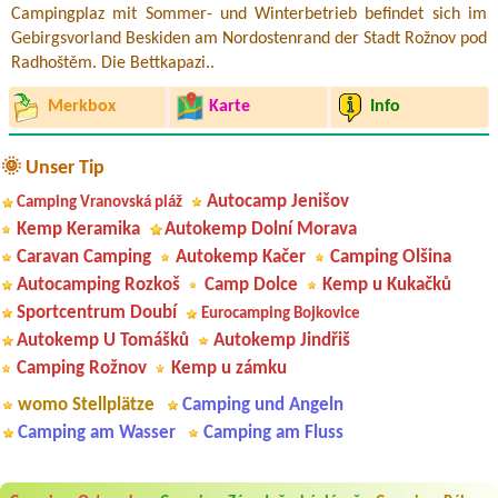
Campingplaz mit Sommer- und Winterbetrieb befindet sich im
Gebirgsvorland Beskiden am Nordostenrand der Stadt Rožnov pod
Radhoštěm. Die Bettkapazi..
Merkbox
Karte
Info
🌞 Unser Tip
Autocamp Jenišov
Camping Vranovská pláž
Kemp Keramika
Autokemp Dolní Morava
Caravan Camping
Autokemp Kačer
Camping Olšina
Autocamping Rozkoš
Camp Dolce
Kemp u Kukačků
Sportcentrum Doubí
Eurocamping Bojkovice
Autokemp U Tomášků
Autokemp Jindřiš
Camping Rožnov
Kemp u zámku
womo Stellplätze
Camping und Angeln
Camping am Wasser
Camping am Fluss
Aneta Melicharová
***
Byli jsme zde v týdnu od 25.7. do 1.8. 2026. Kemp jako takový je pěkný.