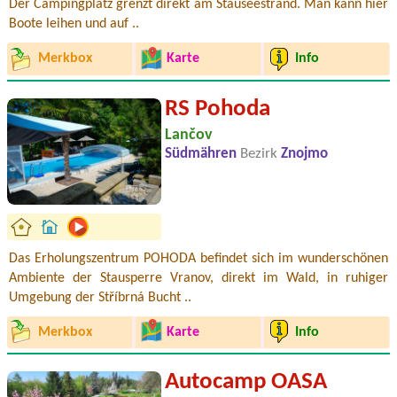
Der Campingplatz grenzt direkt am Stauseestrand. Man kann hier
Boote leihen und auf ..
Merkbox
Karte
Info
RS Pohoda
Lančov
Südmähren
Bezirk
Znojmo
Das Erholungszentrum POHODA befindet sich im wunderschönen
Ambiente der Stausperre Vranov, direkt im Wald, in ruhiger
Umgebung der Stříbrná Bucht ..
Merkbox
Karte
Info
Autocamp OASA