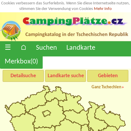
Cookies verbessern das Surferlebnis. Wenn Sie diese Internetseite nutzen,
stimmen Sie der Verwendung von Cookies
Mehr Info
☰
⌂
Suchen
Landkarte
Merkbox(
0
)
Detailsuche
Landkarte suche
Gebieten
Ganz Tschechien
»