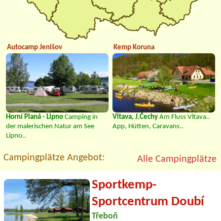
Autocamp Jenišov
Kemp Koruna
Horní Planá - Lipno
Camping in
Vltava, J.Čechy
Am Fluss Vltava..
der malerischen Natur am See
App, Hütten, Caravans..
Lipno..
Campingplätze Angebot:
Alle Campingplätze
Sportkemp-
Sportcentrum Doubí
Třeboň