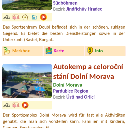
Südböhmen
Bezirk
Jindřichův Hradec
Das Sportzentrum Doubí befindet sich in der schönen, ruhigen
Gegend. Es bietet die besten Dienstleistungen sowie in der
Unterkunft (Bastei, Bungal..
Merkbox
Karte
Info
Autokemp a celoroční
stání Dolní Morava
Dolní Morava
Pardubice Region
Bezirk
Ústí nad Orlicí
Der Sportkomplex Dolní Morava wird für fast alle Aktivitäten
genutzt, die man sich vorstellen kann. Familien mit Kindern,