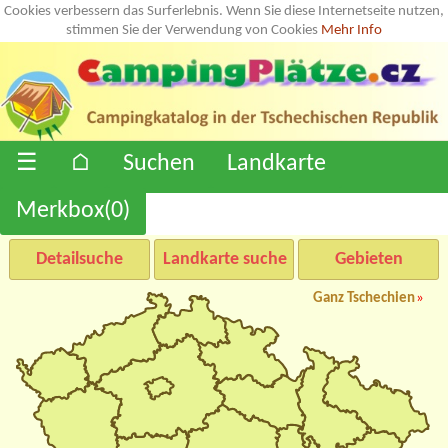
Cookies verbessern das Surferlebnis. Wenn Sie diese Internetseite nutzen,
stimmen Sie der Verwendung von Cookies
Mehr Info
☰
⌂
Suchen
Landkarte
Merkbox(
0
)
Detailsuche
Landkarte suche
Gebieten
Ganz Tschechien
»