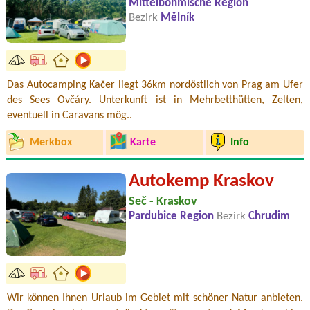
Mittelböhmische Region
Bezirk
Mělník
Das Autocamping Kačer liegt 36km nordöstlich von Prag am Ufer
des Sees Ovčáry. Unterkunft ist in Mehrbetthütten, Zelten,
eventuell in Caravans mög..
Merkbox
Karte
Info
Autokemp Kraskov
Seč - Kraskov
Pardubice Region
Bezirk
Chrudim
Wir können Ihnen Urlaub im Gebiet mit schöner Natur anbieten.