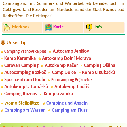
Campingplaz mit Sommer- und Winterbetrieb befindet sich im
Gebirgsvorland Beskiden am Nordostenrand der Stadt Rožnov pod
Radhoštěm. Die Bettkapazi..
Merkbox
Karte
Info
🌞 Unser Tip
Autocamp Jenišov
Camping Vranovská pláž
Kemp Keramika
Autokemp Dolní Morava
Caravan Camping
Autokemp Kačer
Camping Olšina
Autocamping Rozkoš
Camp Dolce
Kemp u Kukačků
Sportcentrum Doubí
Eurocamping Bojkovice
Autokemp U Tomášků
Autokemp Jindřiš
Camping Rožnov
Kemp u zámku
womo Stellplätze
Camping und Angeln
Camping am Wasser
Camping am Fluss