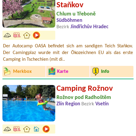
Staňkov
Chlum u Třeboně
Südböhmen
Bezirk
Jindřichův Hradec
Der Autocamp OASA befindet sich am sandigen Teich Staňkov.
Der Camingplaz wurde mit der Ökozeichnen EU als das erste
Camping in Tschechien (mit di..
Merkbox
Karte
Info
Camping Rožnov
Rožnov pod Radhoštěm
Zlín Region
Bezirk
Vsetín