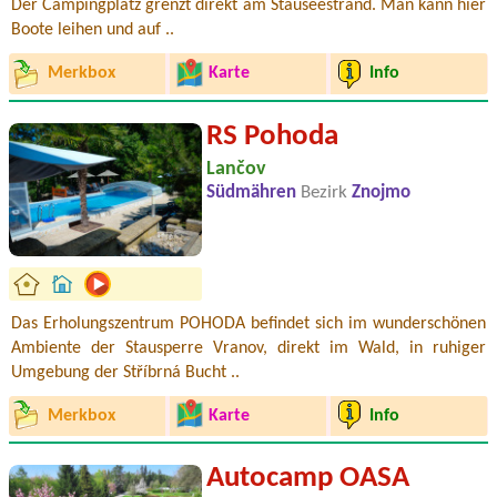
Der Campingplatz grenzt direkt am Stauseestrand. Man kann hier
Boote leihen und auf ..
Merkbox
Karte
Info
RS Pohoda
Lančov
Südmähren
Bezirk
Znojmo
Das Erholungszentrum POHODA befindet sich im wunderschönen
Ambiente der Stausperre Vranov, direkt im Wald, in ruhiger
Umgebung der Stříbrná Bucht ..
Merkbox
Karte
Info
Autocamp OASA