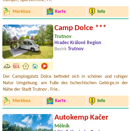
Camper, Sportvereine, Fi..
Merkbox
Karte
Info
Camp Dolce ***
Trutnov
Hradec Králové Region
Bezirk
Trutnov
Der Campingplatz Dolce befindet sich in schöner und ruhiger
Natur Umgebung, am Fuße des tschechischen Gebirge,in der
Nähe der Stadt Trutnov . Frie..
Merkbox
Karte
Info
Autokemp Kačer
Mělník