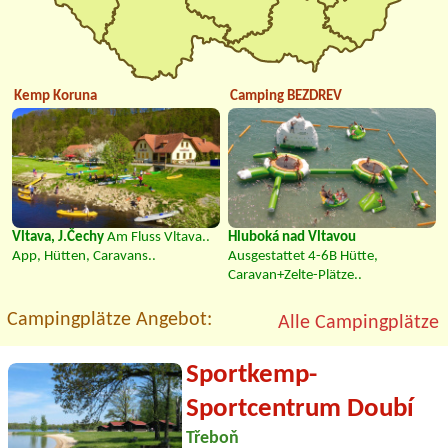
Kemp Koruna
Camping BEZDREV
Vltava, J.Čechy
Am Fluss Vltava..
Hluboká nad Vltavou
App, Hütten, Caravans..
Ausgestattet 4-6B Hütte,
Caravan+Zelte-Plätze..
Campingplätze Angebot:
Alle Campingplätze
Sportkemp-
Sportcentrum Doubí
Třeboň