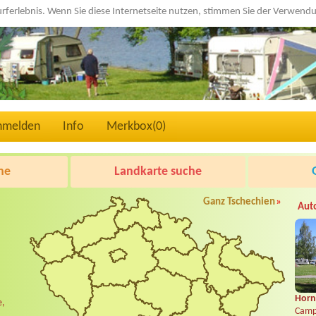
urferlebnis. Wenn Sie diese Internetseite nutzen, stimmen Sie der Verwen
nmelden
Info
Merkbox(
0
)
he
Landkarte suche
Ganz Tschechien
»
Aut
Horní
e,
Camp