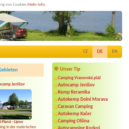
dung von Cookies
Mehr Info
DE
CZ
EN
🌞 Unser Tip
Gebieten
Camping Vranovská pláž
ocamp Jenišov
Autocamp Jenišov
Kemp Keramika
Autokemp Dolní Morava
Caravan Camping
Autokemp Kačer
Camping Olšina
 Planá - Lipno
ing in der malerischen
Autocamping Rozkoš