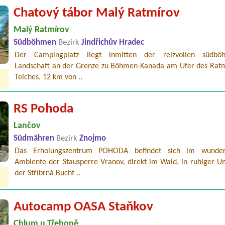
Chatový tábor Malý Ratmírov
Malý Ratmírov
Südböhmen
Bezirk
Jindřichův Hradec
Der Campingplatz liegt inmitten der reizvollen südböh
Landschaft an der Grenze zu Böhmen-Kanada am Ufer des Ratm
Teiches, 12 km von ..
RS Pohoda
Lančov
Südmähren
Bezirk
Znojmo
Das Erholungszentrum POHODA befindet sich im wunder
Ambiente der Stausperre Vranov, direkt im Wald, in ruhiger 
der Stříbrná Bucht ..
Autocamp OASA Staňkov
Chlum u Třeboně