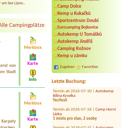
 am See Lipno..
Camp Dolce
Kemp u Kukačků
Sportcentrum Doubí
Alle Campingplätze
Eurocamping Bojkovice
Autokemp U Tomášků
o
Termin ab 2026-08-18 |
Kemp Valcha
Autokemp Jindřiš
Chatka nebo maringotka+ 2 osoby
Merkbox
Camping Rožnov
Termin ab 2026-07-31 |
Kemp
Kemp u zámku
Ejpovice
Karte
gend von
Zugeben
Favoriten
Termin ab 2026-09-05 |
Autokempink
om Stadt
Vysočina
2x 2L pokoje 4.osoby celkem
Info
Letzte Buchung:
Termin ab 2026-07-30 |
Autokemp
Bílina Kyselka
YesYes0
Merkbox
Termin ab 2026-07-26 |
Camp Horní
Lipka
1 místo pro stan, 2 osoby
Karte
 Karpaty
Termin ab 2026-07-31 |
Autocamp
Slapy Skalice
recken.