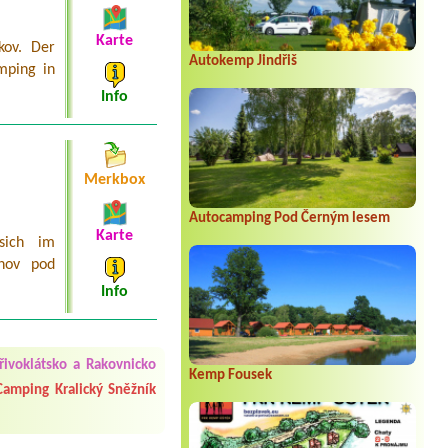
Karte
kov. Der
Autokemp Jindřiš
mping in
Info
Merkbox
Autocamping Pod Černým lesem
Karte
sich im
žnov pod
Info
 čisto, doplněný papír i
í občerstvení. Co nás ale
ivoklátsko a Rakovnicko
Přes den jsem si připadala
Kemp Fousek
Camping Kralický Sněžník
y nové krásné čisté,koupání