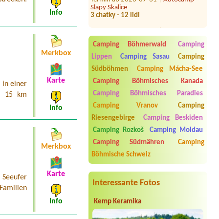
3 chatky - 12 lidi
Info
Termin ab 2026-08-06 |
Autocamp
Zadní Třebaň - Ostrov
Chatka pro 2 odoby
Camping Böhmerwald
Camping
Merkbox
Termin ab 2026-08-02 |
Chatová
Lippen
Camping Sasau
Camping
osada Jachta u Máchova jezera
Südböhmen
Camping Mácha-See
Stellplatz Wohnwagen
Karte
Camping Böhmisches Kanada
in einer
Termin ab 2026-09-04 |
Autocamp
Erika
Camping Böhmisches Paradies
a 15 km
3 místa pro karavany s el. přípojkou
Camping Vranov
Camping
Info
(cca 6 dospělých, 5 dětí)3l chatka
(2d+1dítě), 5l chatka (3d+2děti)
Riesengebirge
Camping Beskiden
Camping Rozkoš
Camping Moldau
Termin ab 2026-07-31 |
Sportkemp-
Sportcentrum Doubí
Camping Südmähren
Camping
Merkbox
Böhmische Schweiz
Karte
 Seeufer
Interessante Fotos
 Familien
Info
Kemp Keramika