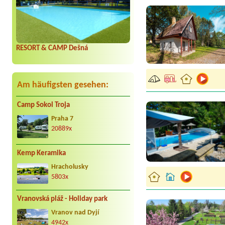
RESORT & CAMP Dešná
Am häufigsten gesehen:
Camp Sokol Troja
Praha 7
20889x
Kemp Keramika
Hracholusky
5803x
Vranovská pláž - Holiday park
Vranov nad Dyjí
4942x