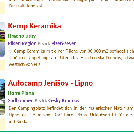
Karasalt-Tennispl..
Kemp Keramika
Hracholusky
Pilsen Region
Bezirk
Plzeň-sever
✨ Camp Keramika mit einer Fläche von 30.000 m2 befindet sich 
schönen Umgebung am Ufer des Hracholuská-Damms, etw
westlich von Pils..
Autocamp Jenišov - Lipno
Horní Planá
Südböhmen
Bezirk
Český Krumlov
Der Campingplatz befindet sich in der malerischen Natur am
Lipno, ca. 1,5km vom Dorf Horní Planá. Urlaubsort ist für die
mit Kind..