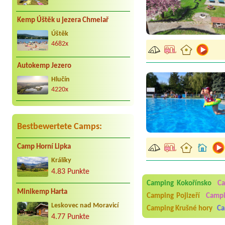
Kemp Úštěk u jezera Chmelař
Úštěk
4682x
Autokemp Jezero
Hlučín
4220x
Bestbewertete Camps:
Camp Horní Lipka
Králíky
Aneta Melicharová
***
Byli jsme zde v týdnu od 2
4.83 Punkte
utěrky, což při množství n
Camping Kokořínsko
Ca
velice zklamalo byl celode
Minikemp Harta
jak na pouti- z každého ko
Camping Pojizeří
Campi
Leskovec nad Moravicí
Camping Krušné hory
Ca
Jana
*****
4.77 Punkte
Chtěli jsme být týden,byli