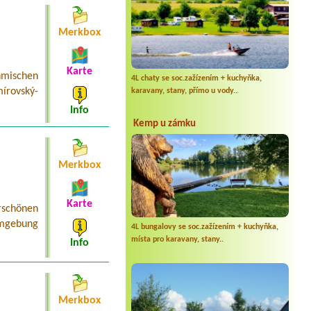
Merkbox
Karte
mischen
4L chaty se soc.zažízením + kuchyňka,
írovský-
karavany, stany, přímo u vody..
Info
Kemp u zámku
Merkbox
Karte
schönen
Umgebung
4L bungalovy se soc.zažízením + kuchyňka,
místa pro karavany, stany..
Info
Merkbox