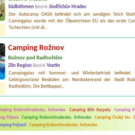
Südböhmen
Bezirk
Jindřichův Hradec
Der Autocamp OASA befindet sich am sandigen Teich Staň
Camingplaz wurde mit der Ökozeichnen EU als das erste Ca
Tschechien (mit di..
Camping Rožnov
Rožnov pod Radhoštěm
Zlín Region
Bezirk
Vsetín
Campingplaz mit Sommer- und Winterbetrieb befindet 
Gebirgsvorland Beskiden am Nordostenrand der Stadt Ro
Radhoštěm. Die Bettkapazi..
5.7. do 1.8. 2026. Kemp jako takový je pěkný. V umývárně i na WC bylo vždy
ávštěvníků není samozřejmost. V kempu je obchod a restaurace, kebab a dalš
mping Královéhradecko, Svitavsko
Camping Bílé Karpaty
Camping Kř
nní hluk z repráků u stanů a absolutní bezohlednost ostatních ubytovaných. 
utu hrála jiná hudba.Kemp pěkný, ale takový rámus jsme ještě nezažili...
ng Pálava
Camping Královéhradecko, Svitavsko
Camping Český les
mping Pojizeří
Camping Královéhradecko, Svitavsko
 jsme dva. Na začátku prázdnin. Přijeli jsme karavanem. Klid pohoda socialk