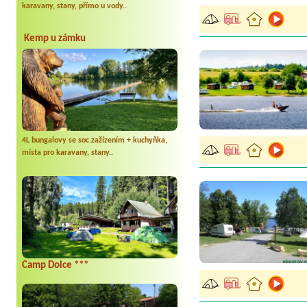
karavany, stany, přímo u vody..
Kemp u zámku
4L bungalovy se soc.zažízením + kuchyňka,
místa pro karavany, stany..
Camp Dolce ***