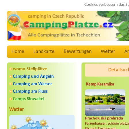
Cookies verbessern das S
Home
Landkarte
Bewertungen
Wetter
A
womo Stellplätze
Detailsuc
Camping und Angeln
Camping am Wasser
Kemp Keramika
Camping am Fluss
Camps Slowakei
Wetter
Hracholuská přehrada
Ferienhäuser, schöne plätz
Strand, Restaurant..