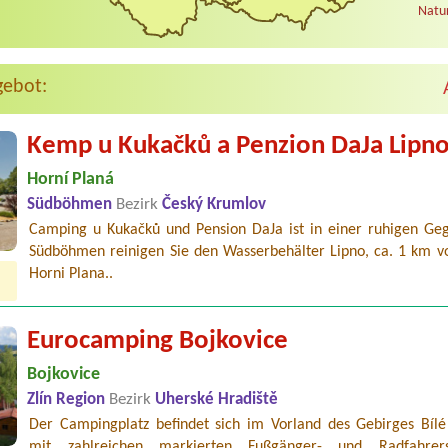
Natur
gebot:
Kemp u Kukačků a Penzion DaJa Lipn
Horní Planá
Südböhmen
Bezirk
Český Krumlov
Camping u Kukačků und Pension DaJa ist in einer ruhigen Ge
Südböhmen reinigen Sie den Wasserbehälter Lipno, ca. 1 km v
Horni Plana..
Eurocamping Bojkovice
Bojkovice
Zlín Region
Bezirk
Uherské Hradiště
Der Campingplatz befindet sich im Vorland des Gebirges Bílé
mit zahlreichen markierten Fußgänger- und Radfahrerst