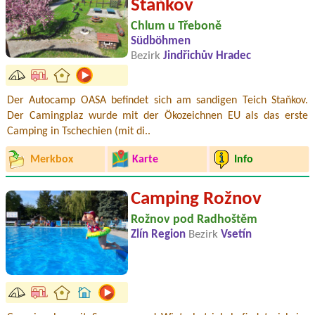
Staňkov
Chlum u Třeboně
Südböhmen
Bezirk
Jindřichův Hradec
Der Autocamp OASA befindet sich am sandigen Teich Staňkov.
Der Camingplaz wurde mit der Ökozeichnen EU als das erste
Camping in Tschechien (mit di..
Merkbox
Karte
Info
Camping Rožnov
Rožnov pod Radhoštěm
Zlín Region
Bezirk
Vsetín