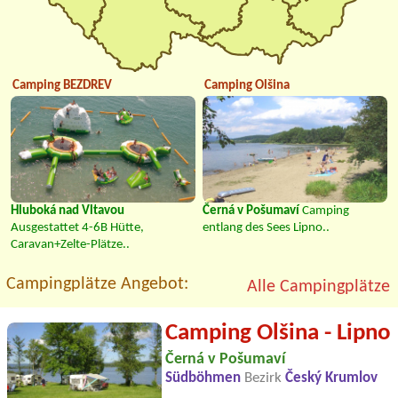
Camping BEZDREV
Camping Olšina
Hluboká nad Vltavou
Černá v Pošumaví
Camping
Ausgestattet 4-6B Hütte,
entlang des Sees Lipno..
Caravan+Zelte-Plätze..
Campingplätze Angebot:
Alle Campingplätze
Camping Olšina - Lipno
Černá v Pošumaví
Südböhmen
Bezirk
Český Krumlov