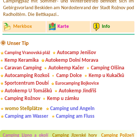
Campingplaz mit Sommer- und Winterbetrieb befindet sich im
Gebirgsvorland Beskiden am Nordostenrand der Stadt Rožnov pod
Radhoštěm. Die Bettkapazi..
Merkbox
Karte
Info
🌞 Unser Tip
Autocamp Jenišov
Camping Vranovská pláž
Kemp Keramika
Autokemp Dolní Morava
Caravan Camping
Autokemp Kačer
Camping Olšina
Autocamping Rozkoš
Camp Dolce
Kemp u Kukačků
Sportcentrum Doubí
Eurocamping Bojkovice
Autokemp U Tomášků
Autokemp Jindřiš
Camping Rožnov
Kemp u zámku
womo Stellplätze
Camping und Angeln
Camping am Wasser
Camping am Fluss
Aneta Melicharová
***
Byli jsme zde v týdnu od 25.7. do 1.8. 2026. Kemp jako takový je pěkný.
Camping Lipno a okolí
Camping Jizerské hory
Camping Pojizeří
V umývárně i na WC bylo vždy čisto, doplněný papír i utěrky, což při