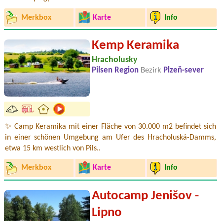
Merkbox
Karte
Info
Kemp Keramika
Hracholusky
Pilsen Region
Bezirk
Plzeň-sever
✨ Camp Keramika mit einer Fläche von 30.000 m2 befindet sich
in einer schönen Umgebung am Ufer des Hracholuská-Damms,
etwa 15 km westlich von Pils..
Merkbox
Karte
Info
Autocamp Jenišov -
Lipno