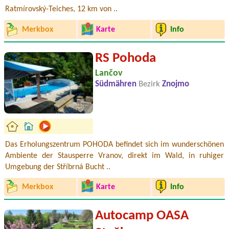
Ratmírovský-Teiches, 12 km von ..
Merkbox
Karte
Info
RS Pohoda
Lančov
Südmähren
Bezirk
Znojmo
Das Erholungszentrum POHODA befindet sich im wunderschönen
Ambiente der Stausperre Vranov, direkt im Wald, in ruhiger
Umgebung der Stříbrná Bucht ..
Merkbox
Karte
Info
Autocamp OASA