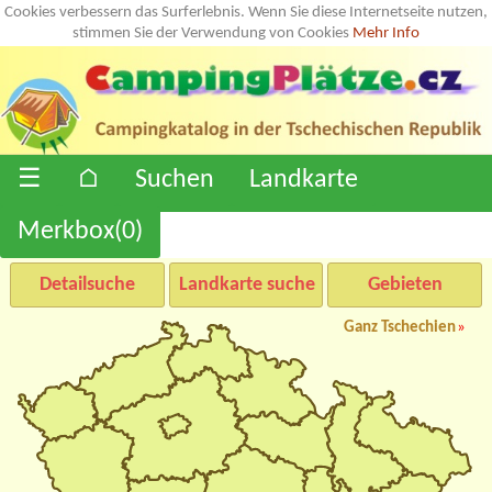
Cookies verbessern das Surferlebnis. Wenn Sie diese Internetseite nutzen,
stimmen Sie der Verwendung von Cookies
Mehr Info
☰
⌂
Suchen
Landkarte
Merkbox(
0
)
Detailsuche
Landkarte suche
Gebieten
Ganz Tschechien
»