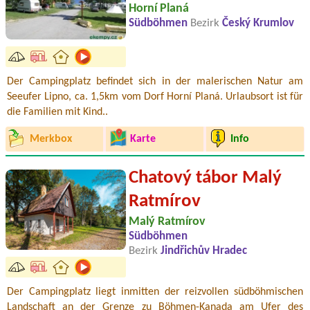
Horní Planá
Südböhmen
Bezirk
Český Krumlov
Der Campingplatz befindet sich in der malerischen Natur am
Seeufer Lipno, ca. 1,5km vom Dorf Horní Planá. Urlaubsort ist für
die Familien mit Kind..
Merkbox
Karte
Info
Chatový tábor Malý
Ratmírov
Malý Ratmírov
Südböhmen
Bezirk
Jindřichův Hradec
Der Campingplatz liegt inmitten der reizvollen südböhmischen
Landschaft an der Grenze zu Böhmen-Kanada am Ufer des