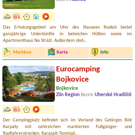
Das Erholungsgebiet am Ufer des Stausees Rozkoš bietet
ganzjährige Unterkünfte in beheizten Hütten sowie im
Apartmenthaus Na Stráži. Außerdem steh..
Merkbox
Karte
Info
Eurocamping
Bojkovice
Bojkovice
Zlín Region
Bezirk
Uherské Hradiště
Der Campingplatz befindet sich im Vorland des Gebirges Bílé
Karpaty mit zahlreichen markierten Fußgänger- und
Radfahrerstrecken. Karasalt-Tennispl..