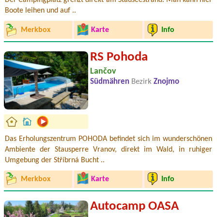
Der Campingplatz grenzt direkt am Stauseestrand. Man kann hier
Boote leihen und auf ..
Merkbox
Karte
Info
RS Pohoda
Lančov
Südmähren
Bezirk
Znojmo
Das Erholungszentrum POHODA befindet sich im wunderschönen
Ambiente der Stausperre Vranov, direkt im Wald, in ruhiger
Umgebung der Stříbrná Bucht ..
Merkbox
Karte
Info
Autocamp OASA