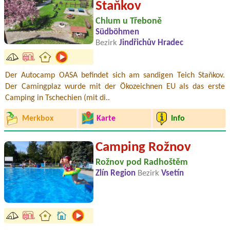
Staňkov
Chlum u Třeboně
Südböhmen
Bezirk
Jindřichův Hradec
Der Autocamp OASA befindet sich am sandigen Teich Staňkov.
Der Camingplaz wurde mit der Ökozeichnen EU als das erste
Camping in Tschechien (mit di..
Merkbox
Karte
Info
Camping Rožnov
Rožnov pod Radhoštěm
Zlín Region
Bezirk
Vsetín