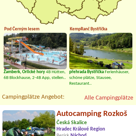
Pod Černým lesem
KempRanč Bystřička
Žamberk, Orlické hory
4B Hütten,
přehrada Bystřička
Ferienhäuser,
6B Blockhause, 2-4B App, stellen..
schöne plätze, Stausee,
Restaurant..
Campingplätze Angebot:
Alle Campingplätze
Autocamping Rozkoš
Česká Skalice
Hradec Králové Region
Bezirk
Náchod