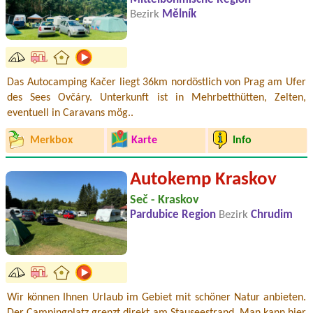
Bezirk
Mělník
Das Autocamping Kačer liegt 36km nordöstlich von Prag am Ufer
des Sees Ovčáry. Unterkunft ist in Mehrbetthütten, Zelten,
eventuell in Caravans mög..
Merkbox
Karte
Info
Autokemp Kraskov
Seč - Kraskov
Pardubice Region
Bezirk
Chrudim
Wir können Ihnen Urlaub im Gebiet mit schöner Natur anbieten.