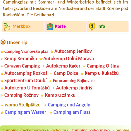
Campingplaz mit Sommer- und Winterbetrieb befindet sich im
Gebirgsvorland Beskiden am Nordostenrand der Stadt Rožnov pod
Radhoštěm. Die Bettkapazi..
Merkbox
Karte
Info
🌞 Unser Tip
Autocamp Jenišov
Camping Vranovská pláž
Kemp Keramika
Autokemp Dolní Morava
Caravan Camping
Autokemp Kačer
Camping Olšina
Autocamping Rozkoš
Camp Dolce
Kemp u Kukačků
Sportcentrum Doubí
Eurocamping Bojkovice
Autokemp U Tomášků
Autokemp Jindřiš
Camping Rožnov
Kemp u zámku
womo Stellplätze
Camping und Angeln
Camping am Wasser
Camping am Fluss
Aneta Melicharová
***
Byli jsme zde v týdnu od 25.7. do 1.8. 2026. Kemp jako takový je pěkný.
V umývárně i na WC bylo vždy čisto, doplněný papír i utěrky, což při
Camping Českomoravská vrchovina
Camping Kokořínsko
Camping