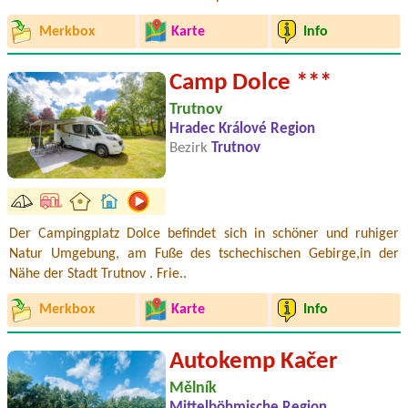
Merkbox
Karte
Info
Camp Dolce ***
Trutnov
Hradec Králové Region
Bezirk
Trutnov
Der Campingplatz Dolce befindet sich in schöner und ruhiger
Natur Umgebung, am Fuße des tschechischen Gebirge,in der
Nähe der Stadt Trutnov . Frie..
Merkbox
Karte
Info
Autokemp Kačer
Mělník
Mittelböhmische Region