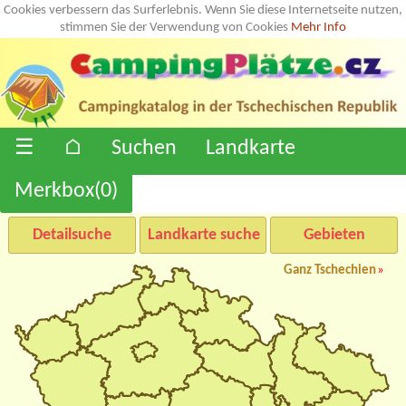
Cookies verbessern das Surferlebnis. Wenn Sie diese Internetseite nutzen,
stimmen Sie der Verwendung von Cookies
Mehr Info
☰
⌂
Suchen
Landkarte
Merkbox(
0
)
Detailsuche
Landkarte suche
Gebieten
Ganz Tschechien
»