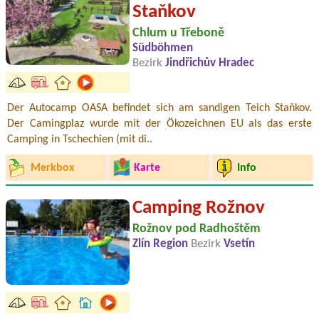
Staňkov
Chlum u Třeboně
Südböhmen
Bezirk
Jindřichův Hradec
Der Autocamp OASA befindet sich am sandigen Teich Staňkov.
Der Camingplaz wurde mit der Ökozeichnen EU als das erste
Camping in Tschechien (mit di..
Merkbox
Karte
Info
Camping Rožnov
Rožnov pod Radhoštěm
Zlín Region
Bezirk
Vsetín