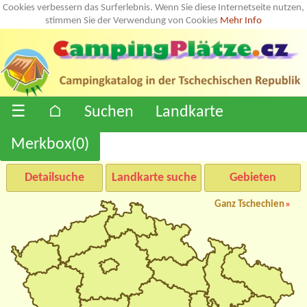
Cookies verbessern das Surferlebnis. Wenn Sie diese Internetseite nutzen,
stimmen Sie der Verwendung von Cookies
Mehr Info
☰
⌂
Suchen
Landkarte
Merkbox(
0
)
Detailsuche
Landkarte suche
Gebieten
Ganz Tschechien
»