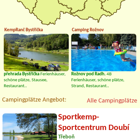
KempRanč Bystřička
Camping Rožnov
přehrada Bystřička
Ferienhäuser,
Rožnov pod Radh.
4B
schöne plätze, Stausee,
Ferienhäuser, schöne plätze,
Restaurant..
Strand, Restaurant..
Campingplätze Angebot:
Alle Campingplätze
Sportkemp-
Sportcentrum Doubí
Třeboň