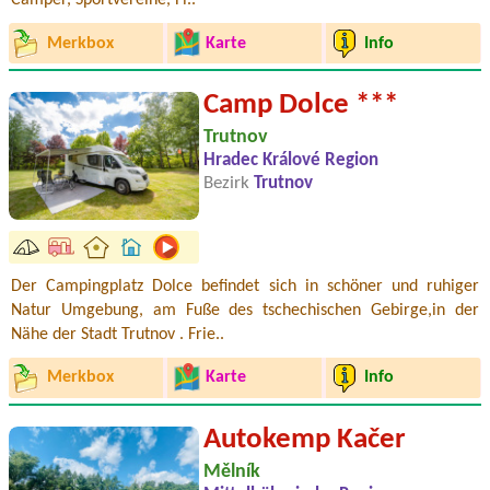
Camper, Sportvereine, Fi..
Merkbox
Karte
Info
Camp Dolce ***
Trutnov
Hradec Králové Region
Bezirk
Trutnov
Der Campingplatz Dolce befindet sich in schöner und ruhiger
Natur Umgebung, am Fuße des tschechischen Gebirge,in der
Nähe der Stadt Trutnov . Frie..
Merkbox
Karte
Info
Autokemp Kačer
Mělník