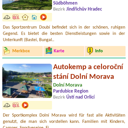
Südböhmen
Bezirk
Jindřichův Hradec
Das Sportzentrum Doubí befindet sich in der schönen, ruhigen
Gegend. Es bietet die besten Dienstleistungen sowie in der
Unterkunft (Bastei, Bungal..
Merkbox
Karte
Info
Autokemp a celoroční
stání Dolní Morava
Dolní Morava
Pardubice Region
Bezirk
Ústí nad Orlicí
Der Sportkomplex Dolní Morava wird für fast alle Aktivitäten
genutzt, die man sich vorstellen kann. Familien mit Kindern,