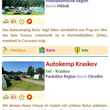
Mittelböhmische Region
Bezirk
Mělník
Das Autocamping Kačer liegt 36km nordöstlich von Prag am Ufer
des Sees Ovčáry. Unterkunft ist in Mehrbetthütten, Zelten,
eventuell in Caravans mög..
Merkbox
Karte
Info
Autokemp Kraskov
Seč - Kraskov
Pardubice Region
Bezirk
Chrudim
Wir können Ihnen Urlaub im Gebiet mit schöner Natur anbieten.