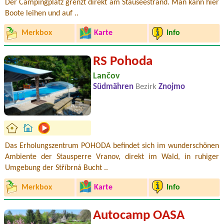
Der Campingplatz grenzt direkt am Stauseestrand. Man kann hier
Boote leihen und auf ..
Merkbox
Karte
Info
RS Pohoda
Lančov
Südmähren
Bezirk
Znojmo
Das Erholungszentrum POHODA befindet sich im wunderschönen
Ambiente der Stausperre Vranov, direkt im Wald, in ruhiger
Umgebung der Stříbrná Bucht ..
Merkbox
Karte
Info
Autocamp OASA