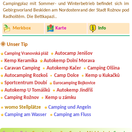
Campingplaz mit Sommer- und Winterbetrieb befindet sich im
Gebirgsvorland Beskiden am Nordostenrand der Stadt Rožnov pod
Radhoštěm. Die Bettkapazi..
Merkbox
Karte
Info
🌞 Unser Tip
Autocamp Jenišov
Camping Vranovská pláž
Kemp Keramika
Autokemp Dolní Morava
Caravan Camping
Autokemp Kačer
Camping Olšina
Autocamping Rozkoš
Camp Dolce
Kemp u Kukačků
Sportcentrum Doubí
Eurocamping Bojkovice
Autokemp U Tomášků
Autokemp Jindřiš
Camping Rožnov
Kemp u zámku
womo Stellplätze
Camping und Angeln
Camping am Wasser
Camping am Fluss
Aneta Melicharová
***