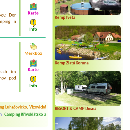
Karte
kov. Der
Kemp Iveta
mping in
Info
Merkbox
Kemp Zlatá Koruna
Karte
sich im
žnov pod
Info
 čisto, doplněný papír i
í občerstvení. Co nás ale
g Luhačovicko, Vizovická
Přes den jsem si připadala
RESORT & CAMP Dešná
h
Camping Křivoklátsko a
y nové krásné čisté,koupání