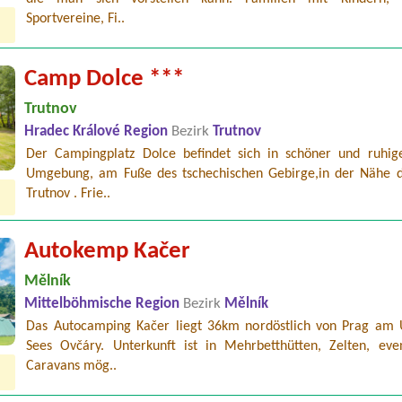
Sportvereine, Fi..
Camp Dolce ***
Trutnov
Hradec Králové Region
Bezirk
Trutnov
Der Campingplatz Dolce befindet sich in schöner und ruhig
Umgebung, am Fuße des tschechischen Gebirge,in der Nähe d
Trutnov . Frie..
Autokemp Kačer
Mělník
Mittelböhmische Region
Bezirk
Mělník
Das Autocamping Kačer liegt 36km nordöstlich von Prag am 
Sees Ovčáry. Unterkunft ist in Mehrbetthütten, Zelten, even
Caravans mög..