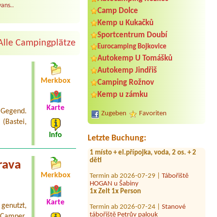
ans..
Camp Dolce
Kemp u Kukačků
Sportcentrum Doubí
Alle Campingplätze
Eurocamping Bojkovice
Autokemp U Tomášků
Termin ab 2026-08-04 |
Camping
Autokemp Jindřiš
Olšina - Lipno
Merkbox
Camping Rožnov
1 obytné auto + 2 osoby + El. přípojka
Kemp u zámku
Termin ab 2026-08-03 |
Kemp
Western
Karte
 Gegend.
Srub
Zugeben
Favoriten
 (Bastei,
Termin ab 2026-07-29 |
Stellplatz
Info
Český Krumlov
Letzte Buchung:
1 místo + el.přípojka, voda, 2 os. + 2
děti
rava
Termin ab 2026-07-29 |
Tábořiště
Merkbox
HOGAN u Šabiny
1x Zelt 1x Person
Termin ab 2026-07-24 |
Stanové
Karte
genutzt,
tábořiště Petrův palouk
1 stan pro 3 osoby + automobil (1
Camper,