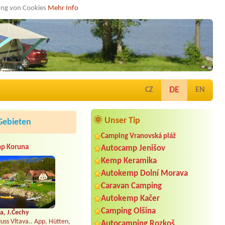
dung von Cookies
Mehr Info
DE
CZ
EN
🌞 Unser Tip
Gebieten
Camping Vranovská pláž
p Koruna
Autocamp Jenišov
Kemp Keramika
Autokemp Dolní Morava
Caravan Camping
Autokemp Kačer
Camping Olšina
a, J.Čechy
uss Vltava.. App, Hütten,
Autocamping Rozkoš