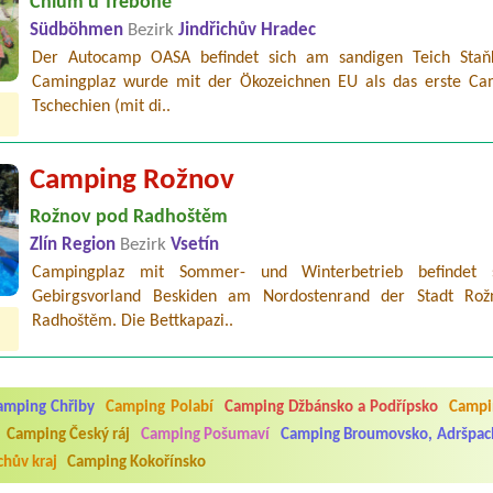
Chlum u Třeboně
Südböhmen
Bezirk
Jindřichův Hradec
Der Autocamp OASA befindet sich am sandigen Teich Staň
Camingplaz wurde mit der Ökozeichnen EU als das erste Ca
Tschechien (mit di..
Camping Rožnov
Rožnov pod Radhoštěm
Zlín Region
Bezirk
Vsetín
Campingplaz mit Sommer- und Winterbetrieb befindet 
Gebirgsvorland Beskiden am Nordostenrand der Stadt Ro
Radhoštěm. Die Bettkapazi..
5.7. do 1.8. 2026. Kemp jako takový je pěkný. V umývárně i na WC bylo vždy
ávštěvníků není samozřejmost. V kempu je obchod a restaurace, kebab a dalš
amping Chřiby
Camping Polabí
Camping Džbánsko a Podřípsko
Campin
nní hluk z repráků u stanů a absolutní bezohlednost ostatních ubytovaných. 
utu hrála jiná hudba.Kemp pěkný, ale takový rámus jsme ještě nezažili...
Camping Český ráj
Camping Pošumaví
Camping Broumovsko, Adršpac
hův kraj
Camping Kokořínsko
 jsme dva. Na začátku prázdnin. Přijeli jsme karavanem. Klid pohoda socialk