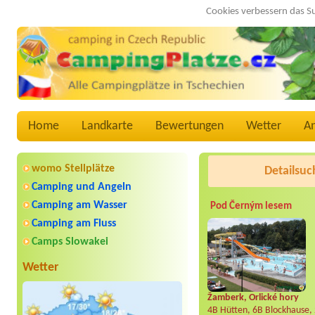
Cookies verbessern das S
Home
Landkarte
Bewertungen
Wetter
A
womo Stellplätze
Detailsuc
Camping und Angeln
Camping am Wasser
Pod Černým lesem
Camping am Fluss
Camps Slowakei
Wetter
Žamberk, Orlické hory
4B Hütten, 6B Blockhause,