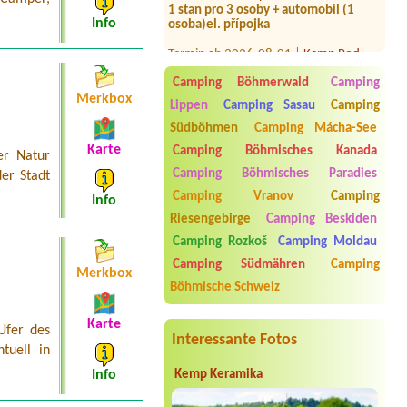
osoba)el. přípojka
Info
Termin ab 2026-08-01 |
Kemp Pod
Lipami
1 místo pro stan , dva dospělí a dítě 3
roky
Camping Böhmerwald
Camping
Merkbox
Lippen
Camping Sasau
Camping
Termin ab 2026-07-24 |
Autokemp "U
Vody"
Südböhmen
Camping Mácha-See
1 místo u vody(karavan vlastní)+ 2
Karte
Camping Böhmisches Kanada
osoby+1 pes
er Natur
Camping Böhmisches Paradies
er Stadt
Termin ab 2026-07-30 |
Kemp a
Camping Vranov
Camping
koupalistě Vémyslice
Info
1x místo pro dodávku s elektřinou
Riesengebirge
Camping Beskiden
Termin ab 2026-08-18 |
Autocamp
Camping Rozkoš
Camping Moldau
Erika
Camping Südmähren
Camping
Merkbox
Termin ab 2026-08-21 |
Kemp a
Böhmische Schweiz
Občerstvení U JEZU
4 místa pro stany - 6 dospělých a 4
Karte
děti
Ufer des
Interessante Fotos
tuell in
Kemp Keramika
Info