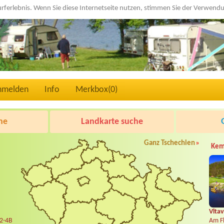
urferlebnis. Wenn Sie diese Internetseite nutzen, stimmen Sie der Verwen
nmelden
Info
Merkbox(
0
)
he
Landkarte suche
Ganz Tschechien
»
Kem
Vltav
 2-4B
Am Fl