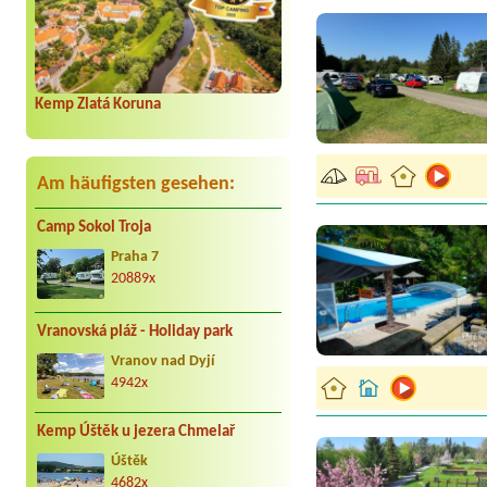
Kemp Zlatá Koruna
Am häufigsten gesehen:
Camp Sokol Troja
Praha 7
20889x
Vranovská pláž - Holiday park
Vranov nad Dyjí
4942x
Kemp Úštěk u jezera Chmelař
Úštěk
4682x