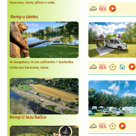
karavany, stany, přímo u vody..
Kemp u zámku
4L bungalovy se soc.zažízením + kuchyňka,
místa pro karavany, stany..
Kemp U Jezu Račice