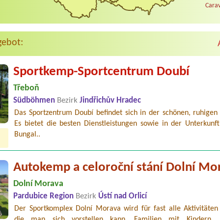
Carav
gebot:
Sportkemp-Sportcentrum Doubí
Třeboň
Südböhmen
Bezirk
Jindřichův Hradec
Das Sportzentrum Doubí befindet sich in der schönen, ruhigen
Es bietet die besten Dienstleistungen sowie in der Unterkunft
Bungal..
Autokemp a celoroční stání Dolní Mo
Dolní Morava
Pardubice Region
Bezirk
Ústí nad Orlicí
Der Sportkomplex Dolní Morava wird für fast alle Aktivitäten 
die man sich vorstellen kann. Familien mit Kindern, 