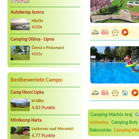
Autokemp Jezero
Hlučín
4220x
Camping Olšina - Lipno
Černá v Pošumaví
4161x
Bestbewertete Camps:
Camp Horní Lipka
Aneta Melicharová
***
Králíky
Byli jsme zde v týdnu od 2
4.83 Punkte
utěrky, což při množství n
Camping Máchův kraj
C
velice zklamalo byl celode
jak na pouti- z každého ko
Minikemp Harta
vrchovina
Camping Brdy
Leskovec nad Moravicí
Rakovnicko
Camping Mác
Jana
*****
Chtěli jsme být týden,byli
4.77 Punkte