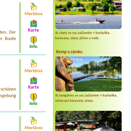
Merkbox
Karte
ten. Der
4L chaty se soc.zažízením + kuchyňka,
karavany, stany, přímo u vody..
er Boote
Info
Kemp u zámku
Merkbox
Karte
schönen
Umgebung
4L bungalovy se soc.zažízením + kuchyňka,
místa pro karavany, stany..
Info
Merkbox