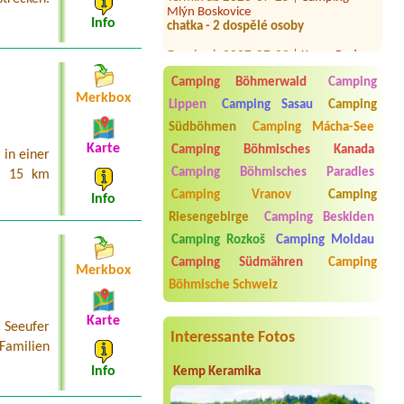
chatka - 2 dospělé osoby
Info
Termin ab 2027-07-22 |
Kemp Pod
hrází
5x 4L (20 osob)
Camping Böhmerwald
Camping
Merkbox
Termin ab 2026-08-17 |
Kemp Oáza
Lippen
Camping Sasau
Camping
1x place for larg tent, with el., 2
adults and 2 children (7 and 9 years
Südböhmen
Camping Mácha-See
old), no pets
Karte
Camping Böhmisches Kanada
in einer
Termin ab 2026-08-18 |
Autokemp
Camping Böhmisches Paradies
a 15 km
Bílina Kyselka
Camping Vranov
Camping
Info
1Dvě chatky u sebe ,každá pro 4
osoby
Riesengebirge
Camping Beskiden
Camping Rozkoš
Camping Moldau
Termin ab 2026-08-17 |
Camping
Jiskra Harrachov
Camping Südmähren
Camping
Merkbox
Böhmische Schweiz
Termin ab 2026-08-07 |
Autocamp
Zátiší
1 chatka 4L
Karte
 Seeufer
Interessante Fotos
 Familien
Info
Kemp Keramika