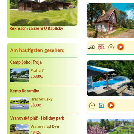
Rekreační zařízení U Kapličky
Am häufigsten gesehen:
Camp Sokol Troja
Praha 7
20889x
Kemp Keramika
Hracholusky
5803x
Vranovská pláž - Holiday park
Vranov nad Dyjí
4942x