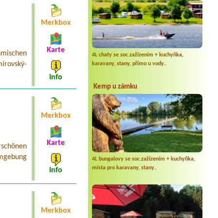
Merkbox
Karte
mischen
4L chaty se soc.zažízením + kuchyňka,
írovský-
karavany, stany, přímo u vody..
Info
Kemp u zámku
Merkbox
Karte
schönen
Umgebung
4L bungalovy se soc.zažízením + kuchyňka,
místa pro karavany, stany..
Info
Merkbox