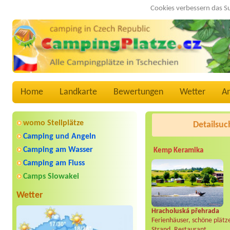
Cookies verbessern das S
Home
Landkarte
Bewertungen
Wetter
A
womo Stellplätze
Detailsuc
Camping und Angeln
Camping am Wasser
Kemp Keramika
Camping am Fluss
Camps Slowakei
Wetter
Hracholuská přehrada
Ferienhäuser, schöne plätz
Strand, Restaurant..