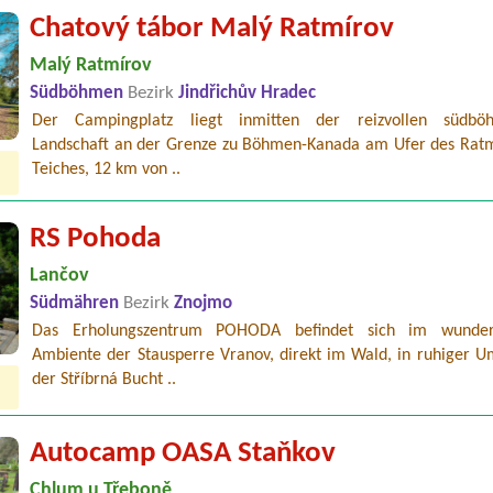
Chatový tábor Malý Ratmírov
Malý Ratmírov
Südböhmen
Bezirk
Jindřichův Hradec
Der Campingplatz liegt inmitten der reizvollen südböh
Landschaft an der Grenze zu Böhmen-Kanada am Ufer des Ratm
Teiches, 12 km von ..
RS Pohoda
Lančov
Südmähren
Bezirk
Znojmo
Das Erholungszentrum POHODA befindet sich im wunder
Ambiente der Stausperre Vranov, direkt im Wald, in ruhiger 
der Stříbrná Bucht ..
Autocamp OASA Staňkov
Chlum u Třeboně