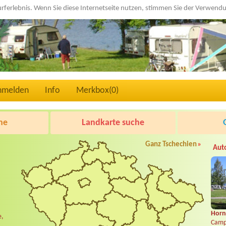
urferlebnis. Wenn Sie diese Internetseite nutzen, stimmen Sie der Verwen
nmelden
Info
Merkbox(
0
)
he
Landkarte suche
Ganz Tschechien
»
Aut
Horní
e,
Camp