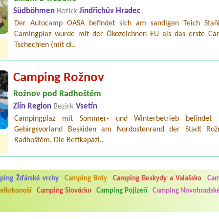
Südböhmen
Bezirk
Jindřichův Hradec
Der Autocamp OASA befindet sich am sandigen Teich Staň
Camingplaz wurde mit der Ökozeichnen EU als das erste Ca
Tschechien (mit di..
Camping Rožnov
Rožnov pod Radhoštěm
Zlín Region
Bezirk
Vsetín
Campingplaz mit Sommer- und Winterbetrieb befindet 
Gebirgsvorland Beskiden am Nordostenrand der Stadt Ro
Radhoštěm. Die Bettkapazi..
5.7. do 1.8. 2026. Kemp jako takový je pěkný. V umývárně i na WC bylo vždy
ávštěvníků není samozřejmost. V kempu je obchod a restaurace, kebab a dalš
ping Žďárské vrchy
Camping Brdy
Camping Beskydy a Valašsko
Cam
nní hluk z repráků u stanů a absolutní bezohlednost ostatních ubytovaných. 
utu hrála jiná hudba.Kemp pěkný, ale takový rámus jsme ještě nezažili...
odkrkonoší
Camping Slovácko
Camping Pojizeří
Camping Novohradské
 jsme dva. Na začátku prázdnin. Přijeli jsme karavanem. Klid pohoda socialk