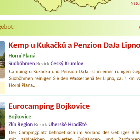
Natur
gebot:
Kemp u Kukačků a Penzion DaJa Lipn
Horní Planá
Südböhmen
Bezirk
Český Krumlov
Camping u Kukačků und Pension DaJa ist in einer ruhigen Ge
Südböhmen reinigen Sie den Wasserbehälter Lipno, ca. 1 km v
Horni Plana..
Eurocamping Bojkovice
Bojkovice
Zlín Region
Bezirk
Uherské Hradiště
Der Campingplatz befindet sich im Vorland des Gebirges Bílé
mit zahlreichen markierten Fußgänger- und Radfahrerst