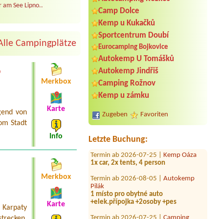
 am See Lipno..
Camp Dolce
Kemp u Kukačků
Sportcentrum Doubí
Alle Campingplätze
Eurocamping Bojkovice
Autokemp U Tomášků
o
Termin ab 2026-07-31 |
Camping
Autokemp Jindřiš
Lipno Modřín
Merkbox
Camping Rožnov
1 místo pro stan dva dospělí
Kemp u zámku
Termin ab 2026-08-02 |
Vodácké
tábořiště Dobršín
Karte
gend von
Zugeben
Favoriten
1 místo pro dvě osoby (dospělý + dítě
om Stadt
)1misto pro Ford Transit, pokud
možno u vody + elektrická přípojka
Info
Letzte Buchung:
Termin ab 2026-07-25 |
Kemp Oáza
1x car, 2x tents, 4 person
Termin ab 2026-08-05 |
Autokemp
Merkbox
Pilák
1 místo pro obytné auto
+elek.přípojka +2osoby +pes
Karte
 Karpaty
Termin ab 2026-07-25 |
Camping
Mlýn Boskovice
recken.