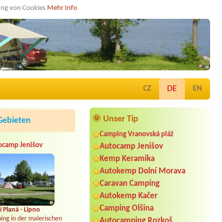
dung von Cookies
Mehr Info
DE
CZ
EN
🌞 Unser Tip
Gebieten
Camping Vranovská pláž
ocamp Jenišov
Autocamp Jenišov
Kemp Keramika
Autokemp Dolní Morava
Caravan Camping
Autokemp Kačer
Camping Olšina
 Planá - Lipno
ing in der malerischen
Autocamping Rozkoš