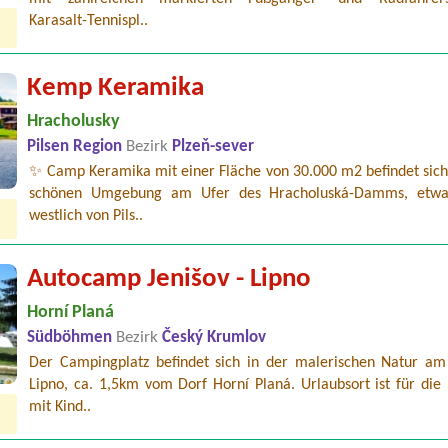
Karasalt-Tennispl..
Kemp Keramika
Hracholusky
Pilsen Region
Bezirk
Plzeň-sever
✨ Camp Keramika mit einer Fläche von 30.000 m2 befindet sich 
schönen Umgebung am Ufer des Hracholuská-Damms, etw
westlich von Pils..
Autocamp Jenišov - Lipno
Horní Planá
Südböhmen
Bezirk
Český Krumlov
Der Campingplatz befindet sich in der malerischen Natur am
Lipno, ca. 1,5km vom Dorf Horní Planá. Urlaubsort ist für die
mit Kind..