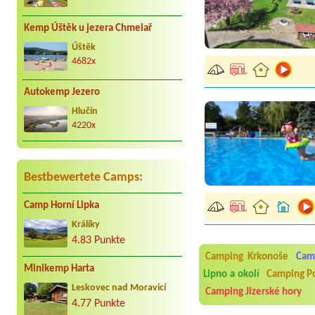
Kemp Úštěk u jezera Chmelař
Úštěk
4682x
Autokemp Jezero
Hlučín
4220x
Bestbewertete Camps:
Camp Horní Lipka
Králíky
Aneta Melicharová
***
Byli jsme zde v týdnu od 2
4.83 Punkte
utěrky, což při množství n
Camping Krkonoše
Cam
velice zklamalo byl celode
Minikemp Harta
jak na pouti- z každého ko
Lipno a okolí
Camping P
Leskovec nad Moravicí
Camping Jizerské hory
Jana
*****
4.77 Punkte
Chtěli jsme být týden,byli