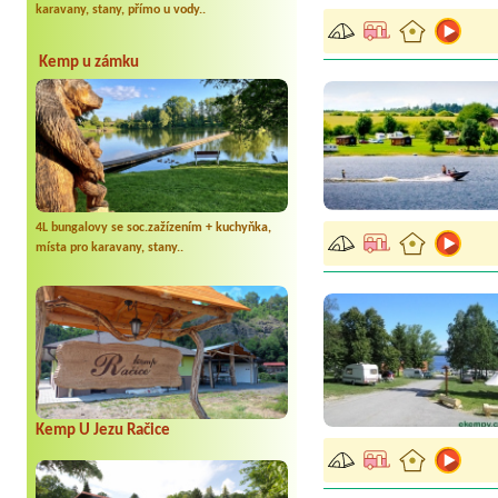
karavany, stany, přímo u vody..
Kemp u zámku
4L bungalovy se soc.zažízením + kuchyňka,
místa pro karavany, stany..
Kemp U Jezu Račice