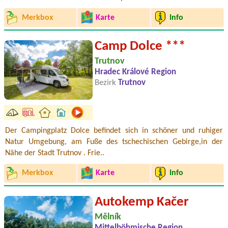
Merkbox
Karte
Info
Camp Dolce ***
Trutnov
Hradec Králové Region
Bezirk
Trutnov
Der Campingplatz Dolce befindet sich in schöner und ruhiger
Natur Umgebung, am Fuße des tschechischen Gebirge,in der
Nähe der Stadt Trutnov . Frie..
Merkbox
Karte
Info
Autokemp Kačer
Mělník
Mittelböhmische Region