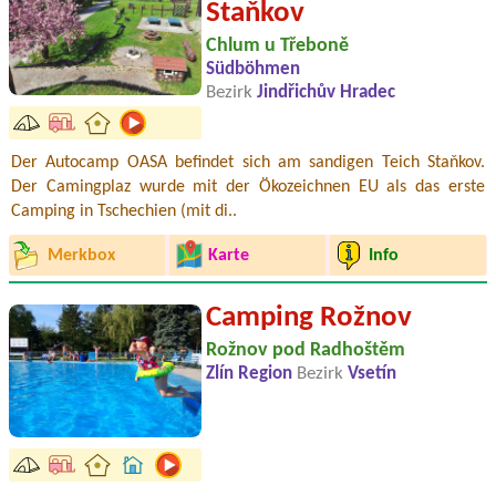
Staňkov
Chlum u Třeboně
Südböhmen
Bezirk
Jindřichův Hradec
Der Autocamp OASA befindet sich am sandigen Teich Staňkov.
Der Camingplaz wurde mit der Ökozeichnen EU als das erste
Camping in Tschechien (mit di..
Merkbox
Karte
Info
Camping Rožnov
Rožnov pod Radhoštěm
Zlín Region
Bezirk
Vsetín