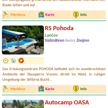
Der Campingplatz grenzt direkt am Stauseestrand. Man kann hier
Boote leihen und auf ..
Merkbox
Karte
Info
RS Pohoda
Lančov
Südmähren
Bezirk
Znojmo
Das Erholungszentrum POHODA befindet sich im wunderschönen
Ambiente der Stausperre Vranov, direkt im Wald, in ruhiger
Umgebung der Stříbrná Bucht ..
Merkbox
Karte
Info
Autocamp OASA