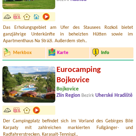
Das Erholungsgebiet am Ufer des Stausees Rozkoš bietet
ganzjährige Unterkünfte in beheizten Hütten sowie im
Apartmenthaus Na Stráži. Außerdem steh..
Merkbox
Karte
Info
Eurocamping
Bojkovice
Bojkovice
Zlín Region
Bezirk
Uherské Hradiště
Der Campingplatz befindet sich im Vorland des Gebirges Bílé
Karpaty mit zahlreichen markierten Fußgänger- und
Radfahrerstrecken. Karasalt-Tennispl..