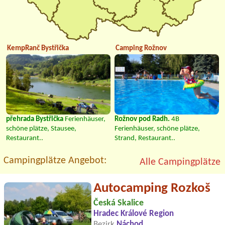
KempRanč Bystřička
Camping Rožnov
přehrada Bystřička
Ferienhäuser,
Rožnov pod Radh.
4B
schöne plätze, Stausee,
Ferienhäuser, schöne plätze,
Restaurant..
Strand, Restaurant..
Campingplätze Angebot:
Alle Campingplätze
Autocamping Rozkoš
Česká Skalice
Hradec Králové Region
Bezirk
Náchod