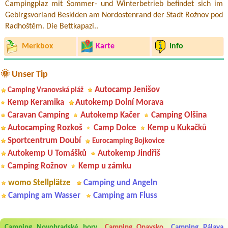
Campingplaz mit Sommer- und Winterbetrieb befindet sich im
Gebirgsvorland Beskiden am Nordostenrand der Stadt Rožnov pod
Radhoštěm. Die Bettkapazi..
Merkbox
Karte
Info
🌞 Unser Tip
Autocamp Jenišov
Camping Vranovská pláž
Kemp Keramika
Autokemp Dolní Morava
Caravan Camping
Autokemp Kačer
Camping Olšina
Autocamping Rozkoš
Camp Dolce
Kemp u Kukačků
Sportcentrum Doubí
Eurocamping Bojkovice
Autokemp U Tomášků
Autokemp Jindřiš
Camping Rožnov
Kemp u zámku
womo Stellplätze
Camping und Angeln
Camping am Wasser
Camping am Fluss
Aneta Melicharová
***
Camping Novohradské hory
Camping Opavsko
Camping Pálava