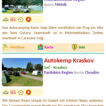
Bezirk
Mělník
Das Autocamping Kačer liegt 36km nordöstlich von Prag am Ufer
des Sees Ovčáry. Unterkunft ist in Mehrbetthütten, Zelten,
eventuell in Caravans mög..
Merkbox
Karte
Info
Autokemp Kraskov
Seč - Kraskov
Pardubice Region
Bezirk
Chrudim
Wir können Ihnen Urlaub im Gebiet mit schöner Natur anbieten.