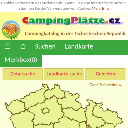
Cookies verbessern das Surferlebnis. Wenn Sie diese Internetseite nutzen,
stimmen Sie der Verwendung von Cookies
Mehr Info
☰
⌂
Suchen
Landkarte
Merkbox(
0
)
Detailsuche
Landkarte suche
Gebieten
Ganz Tschechien
»