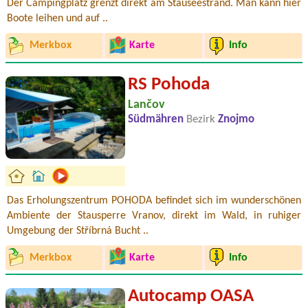
Der Campingplatz grenzt direkt am Stauseestrand. Man kann hier
Boote leihen und auf ..
Merkbox
Karte
Info
RS Pohoda
Lančov
Südmähren
Bezirk
Znojmo
Das Erholungszentrum POHODA befindet sich im wunderschönen
Ambiente der Stausperre Vranov, direkt im Wald, in ruhiger
Umgebung der Stříbrná Bucht ..
Merkbox
Karte
Info
Autocamp OASA