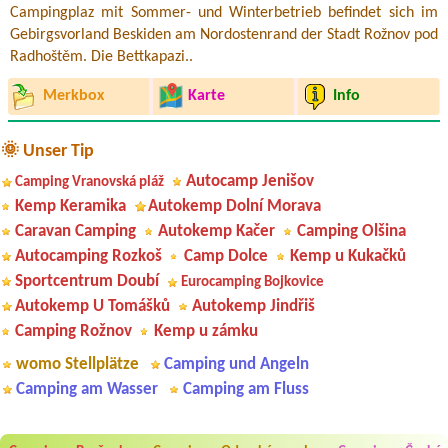
Campingplaz mit Sommer- und Winterbetrieb befindet sich im
Gebirgsvorland Beskiden am Nordostenrand der Stadt Rožnov pod
Radhoštěm. Die Bettkapazi..
Merkbox
Karte
Info
🌞 Unser Tip
Autocamp Jenišov
Camping Vranovská pláž
Kemp Keramika
Autokemp Dolní Morava
Caravan Camping
Autokemp Kačer
Camping Olšina
Autocamping Rozkoš
Camp Dolce
Kemp u Kukačků
Sportcentrum Doubí
Eurocamping Bojkovice
Autokemp U Tomášků
Autokemp Jindřiš
Camping Rožnov
Kemp u zámku
womo Stellplätze
Camping und Angeln
Camping am Wasser
Camping am Fluss