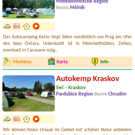
Mittelböhmische Region
Bezirk
Mělník
Das Autocamping Kačer liegt 36km nordöstlich von Prag am Ufer
des Sees Ovčáry. Unterkunft ist in Mehrbetthütten, Zelten,
eventuell in Caravans mög..
Merkbox
Karte
Info
Autokemp Kraskov
Seč - Kraskov
Pardubice Region
Bezirk
Chrudim
Wir können Ihnen Urlaub im Gebiet mit schöner Natur anbieten.