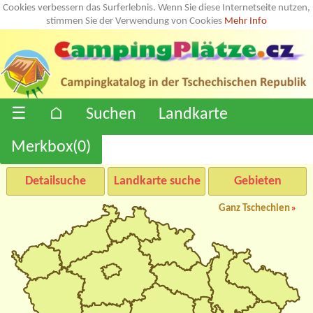
Cookies verbessern das Surferlebnis. Wenn Sie diese Internetseite nutzen,
stimmen Sie der Verwendung von Cookies
Mehr Info
☰
⌂
Suchen
Landkarte
Merkbox(
0
)
Detailsuche
Landkarte suche
Gebieten
Ganz Tschechien
»