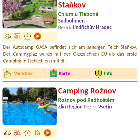
Staňkov
Chlum u Třeboně
Südböhmen
Bezirk
Jindřichův Hradec
Der Autocamp OASA befindet sich am sandigen Teich Staňkov.
Der Camingplaz wurde mit der Ökozeichnen EU als das erste
Camping in Tschechien (mit di..
Merkbox
Karte
Info
Camping Rožnov
Rožnov pod Radhoštěm
Zlín Region
Bezirk
Vsetín