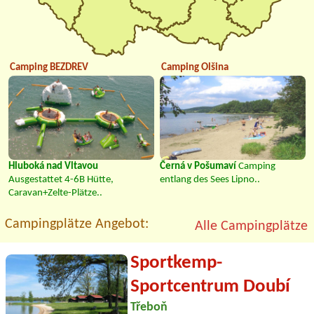
Camping BEZDREV
Camping Olšina
Hluboká nad Vltavou
Černá v Pošumaví
Camping
Ausgestattet 4-6B Hütte,
entlang des Sees Lipno..
Caravan+Zelte-Plätze..
Campingplätze Angebot:
Alle Campingplätze
Sportkemp-
Sportcentrum Doubí
Třeboň