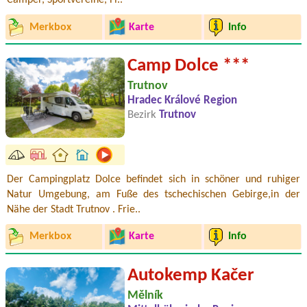
Camper, Sportvereine, Fi..
Merkbox
Karte
Info
Camp Dolce ***
Trutnov
Hradec Králové Region
Bezirk
Trutnov
Der Campingplatz Dolce befindet sich in schöner und ruhiger
Natur Umgebung, am Fuße des tschechischen Gebirge,in der
Nähe der Stadt Trutnov . Frie..
Merkbox
Karte
Info
Autokemp Kačer
Mělník