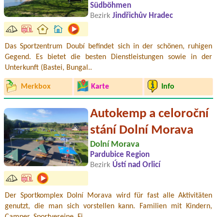
Südböhmen
Bezirk
Jindřichův Hradec
Das Sportzentrum Doubí befindet sich in der schönen, ruhigen
Gegend. Es bietet die besten Dienstleistungen sowie in der
Unterkunft (Bastei, Bungal..
Merkbox
Karte
Info
Autokemp a celoroční
stání Dolní Morava
Dolní Morava
Pardubice Region
Bezirk
Ústí nad Orlicí
Der Sportkomplex Dolní Morava wird für fast alle Aktivitäten
genutzt, die man sich vorstellen kann. Familien mit Kindern,