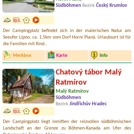
Südböhmen
Bezirk
Český Krumlov
Der Campingplatz befindet sich in der malerischen Natur am
Seeufer Lipno, ca. 1,5km vom Dorf Horní Planá. Urlaubsort ist für
die Familien mit Kind..
Merkbox
Karte
Info
Chatový tábor Malý
Ratmírov
Malý Ratmírov
Südböhmen
Bezirk
Jindřichův Hradec
Der Campingplatz liegt inmitten der reizvollen südböhmischen
Landschaft an der Grenze zu Böhmen-Kanada am Ufer des