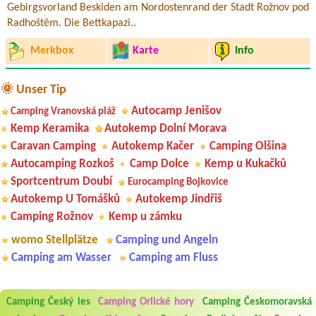
Gebirgsvorland Beskiden am Nordostenrand der Stadt Rožnov pod
Radhoštěm. Die Bettkapazi..
Merkbox
Karte
Info
🌞 Unser Tip
Autocamp Jenišov
Camping Vranovská pláž
Kemp Keramika
Autokemp Dolní Morava
Caravan Camping
Autokemp Kačer
Camping Olšina
Autocamping Rozkoš
Camp Dolce
Kemp u Kukačků
Sportcentrum Doubí
Eurocamping Bojkovice
Autokemp U Tomášků
Autokemp Jindřiš
Camping Rožnov
Kemp u zámku
womo Stellplätze
Camping und Angeln
Camping am Wasser
Camping am Fluss
Aneta Melicharová
***
Byli jsme zde v týdnu od 25.7. do 1.8. 2026. Kemp jako takový je pěkný.
Camping Český les
Camping Orlické hory
Camping Českomoravská
V umývárně i na WC bylo vždy čisto, doplněný papír i utěrky, což při