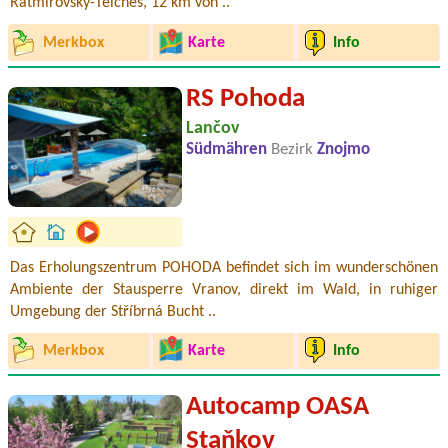
Ratmírovský-Teiches, 12 km von ..
Merkbox
Karte
Info
RS Pohoda
Lančov
Südmähren
Bezirk
Znojmo
Das Erholungszentrum POHODA befindet sich im wunderschönen
Ambiente der Stausperre Vranov, direkt im Wald, in ruhiger
Umgebung der Stříbrná Bucht ..
Merkbox
Karte
Info
Autocamp OASA
Staňkov