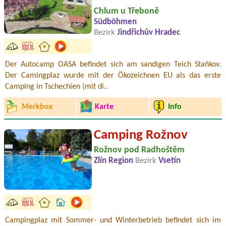
Chlum u Třeboně
Südböhmen
Bezirk
Jindřichův Hradec
Der Autocamp OASA befindet sich am sandigen Teich Staňkov.
Der Camingplaz wurde mit der Ökozeichnen EU als das erste
Camping in Tschechien (mit di..
Merkbox
Karte
Info
Camping Rožnov
Rožnov pod Radhoštěm
Zlín Region
Bezirk
Vsetín
Campingplaz mit Sommer- und Winterbetrieb befindet sich im