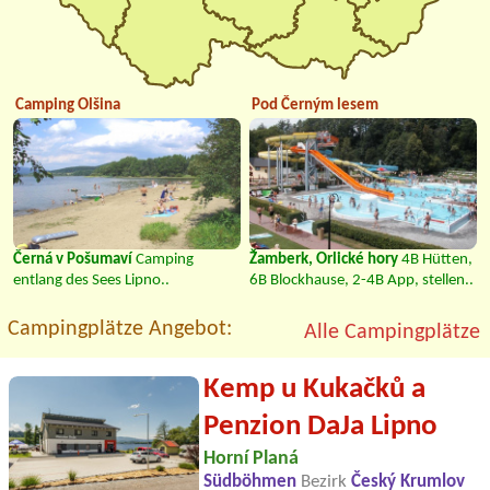
Camping Olšina
Pod Černým lesem
Černá v Pošumaví
Camping
Žamberk, Orlické hory
4B Hütten,
entlang des Sees Lipno..
6B Blockhause, 2-4B App, stellen..
Campingplätze Angebot:
Alle Campingplätze
Kemp u Kukačků a
Penzion DaJa Lipno
Horní Planá
Südböhmen
Bezirk
Český Krumlov