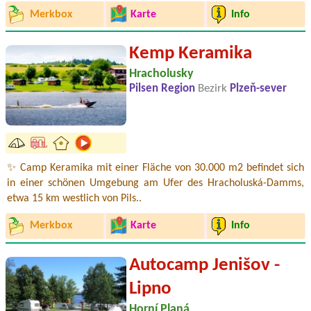
Merkbox
Karte
Info
Kemp Keramika
Hracholusky
Pilsen Region
Bezirk
Plzeň-sever
✨ Camp Keramika mit einer Fläche von 30.000 m2 befindet sich
in einer schönen Umgebung am Ufer des Hracholuská-Damms,
etwa 15 km westlich von Pils..
Merkbox
Karte
Info
Autocamp Jenišov -
Lipno
Horní Planá