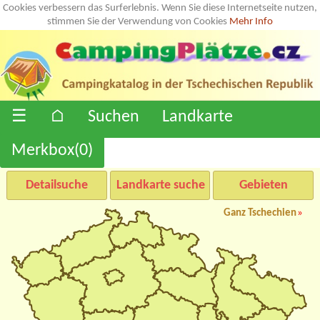
Cookies verbessern das Surferlebnis. Wenn Sie diese Internetseite nutzen,
stimmen Sie der Verwendung von Cookies
Mehr Info
☰
⌂
Suchen
Landkarte
Merkbox(
0
)
Detailsuche
Landkarte suche
Gebieten
Ganz Tschechien
»