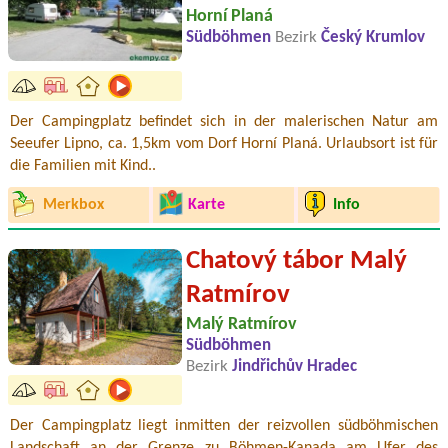
Horní Planá
Südböhmen
Bezirk
Český Krumlov
Der Campingplatz befindet sich in der malerischen Natur am
Seeufer Lipno, ca. 1,5km vom Dorf Horní Planá. Urlaubsort ist für
die Familien mit Kind..
Merkbox
Karte
Info
Chatový tábor Malý
Ratmírov
Malý Ratmírov
Südböhmen
Bezirk
Jindřichův Hradec
Der Campingplatz liegt inmitten der reizvollen südböhmischen