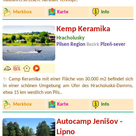
Radfahrerstrecken. Karasalt-Tennispl..
Merkbox
Karte
Info
Kemp Keramika
Hracholusky
Pilsen Region
Bezirk
Plzeň-sever
✨ Camp Keramika mit einer Fläche von 30.000 m2 befindet sich
in einer schönen Umgebung am Ufer des Hracholuská-Damms,
etwa 15 km westlich von Pils..
Merkbox
Karte
Info
Autocamp Jenišov -
Lipno