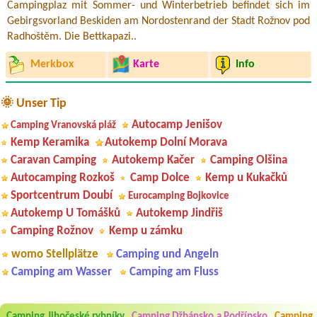
Campingplaz mit Sommer- und Winterbetrieb befindet sich im
Gebirgsvorland Beskiden am Nordostenrand der Stadt Rožnov pod
Radhoštěm. Die Bettkapazi..
Merkbox
Karte
Info
🌞 Unser Tip
Autocamp Jenišov
Camping Vranovská pláž
Kemp Keramika
Autokemp Dolní Morava
Caravan Camping
Autokemp Kačer
Camping Olšina
Autocamping Rozkoš
Camp Dolce
Kemp u Kukačků
Sportcentrum Doubí
Eurocamping Bojkovice
Autokemp U Tomášků
Autokemp Jindřiš
Camping Rožnov
Kemp u zámku
womo Stellplätze
Camping und Angeln
Camping am Wasser
Camping am Fluss
Camping Jihočeské rybníky
Camping Džbánsko a Podřípsko
Camping