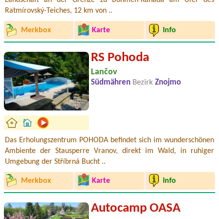
Landschaft an der Grenze zu Böhmen-Kanada am Ufer des
Ratmírovský-Teiches, 12 km von ..
Merkbox
Karte
Info
RS Pohoda
Lančov
Südmähren
Bezirk
Znojmo
Das Erholungszentrum POHODA befindet sich im wunderschönen
Ambiente der Stausperre Vranov, direkt im Wald, in ruhiger
Umgebung der Stříbrná Bucht ..
Merkbox
Karte
Info
Autocamp OASA