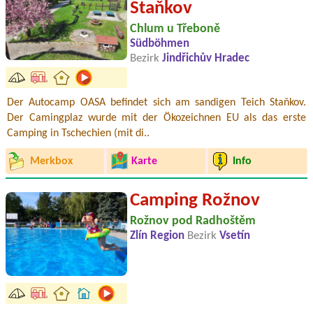
Staňkov
Chlum u Třeboně
Südböhmen
Bezirk
Jindřichův Hradec
Der Autocamp OASA befindet sich am sandigen Teich Staňkov.
Der Camingplaz wurde mit der Ökozeichnen EU als das erste
Camping in Tschechien (mit di..
Merkbox
Karte
Info
Camping Rožnov
Rožnov pod Radhoštěm
Zlín Region
Bezirk
Vsetín