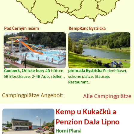
Pod Černým lesem
KempRanč Bystřička
Žamberk, Orlické hory
4B Hütten,
přehrada Bystřička
Ferienhäuser,
6B Blockhause, 2-4B App, stellen..
schöne plätze, Stausee,
Restaurant..
Campingplätze Angebot:
Alle Campingplätze
Kemp u Kukačků a
Penzion DaJa Lipno
Horní Planá