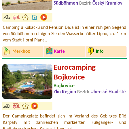
Südböhmen
Bezirk
Český Krumlov
Camping u Kukačků und Pension DaJa ist in einer ruhigen Gegend
von Südböhmen reinigen Sie den Wasserbehälter Lipno, ca. 1 km
vom Stadt Horni Plana..
Merkbox
Karte
Info
Eurocamping
Bojkovice
Bojkovice
Zlín Region
Bezirk
Uherské Hradiště
Der Campingplatz befindet sich im Vorland des Gebirges Bílé
Karpaty mit zahlreichen markierten Fußgänger- und