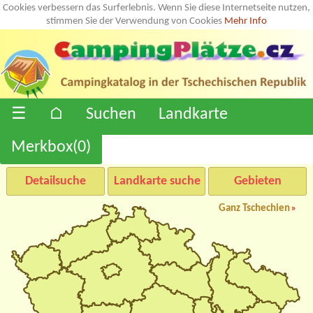
Cookies verbessern das Surferlebnis. Wenn Sie diese Internetseite nutzen,
stimmen Sie der Verwendung von Cookies
Mehr Info
☰
⌂
Suchen
Landkarte
Merkbox(
0
)
Detailsuche
Landkarte suche
Gebieten
Ganz Tschechien
»