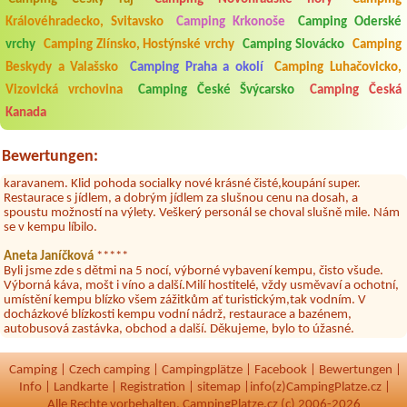
Aneta Melicharová
***
Královéhradecko, Svitavsko
Camping Krkonoše
Camping Oderské
Byli jsme zde v týdnu od 25.7. do 1.8. 2026. Kemp jako takový je pěkný.
vrchy
Camping Zlínsko, Hostýnské vrchy
Camping Slovácko
Camping
V umývárně i na WC bylo vždy čisto, doplněný papír i utěrky, což při
množství návštěvníků není samozřejmost. V kempu je obchod a
Beskydy a Valašsko
Camping Praha a okolí
Camping Luhačovicko,
restaurace, kebab a další občerstvení. Co nás ale velice zklamalo byl
celodenní hluk z repráků u stanů a absolutní bezohlednost ostatních
Vizovická vrchovina
Camping České Švýcarsko
Camping Česká
ubytovaných. Přes den jsem si připadala jak na pouti- z každého koutu
Kanada
hrála jiná hudba.Kemp pěkný, ale takový rámus jsme ještě nezažili...
Jana
*****
Bewertungen:
Chtěli jsme být týden,byli jsme dva. Na začátku prázdnin. Přijeli jsme
karavanem. Klid pohoda socialky nové krásné čisté,koupání super.
Restaurace s jídlem, a dobrým jídlem za slušnou cenu na dosah, a
spoustu možností na výlety. Veškerý personál se choval slušně mile. Nám
se v kempu líbilo.
Aneta Janíčková
*****
Byli jsme zde s dětmi na 5 nocí, výborné vybavení kempu, čisto všude.
Výborná káva, mošt i víno a další.Milí hostitelé, vždy usměvaví a ochotní,
umístění kempu blízko všem zážitkům ať turistickým,tak vodním. V
docházkové blízkosti kempu vodní nádrž, restaurace a bazénem,
autobusová zastávka, obchod a další. Děkujeme, bylo to úžasné.
Kateřina+ Květoslav+ Jana+ Zdeněk
*****
Byli jsme zde už podruhé, minulý rok 3 dny a letos celý týden. Krásný,
Camping
|
Czech camping
|
Campingplätze
|
Facebook
|
Bewertungen
|
klidný kemp. Čisté, nově vybavené chatky, milý a ochotní majitelé, dobré
Info
|
Landkarte
|
Registration
|
sitemap
|
info(z)CampingPlatze.cz |
víno, možnost grilování nebo jen opečení špekačků😄. Velké množství
Alle Rechte vorbehalten, CampingPlatze.cz (c) 2006-2026