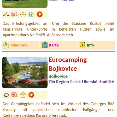
Das Erholungsgebiet am Ufer des Stausees Rozkoš bietet
ganzjährige Unterkünfte in beheizten Hütten sowie im
Apartmenthaus Na Stráži. Außerdem steh..
Merkbox
Karte
Info
Eurocamping
Bojkovice
Bojkovice
Zlín Region
Bezirk
Uherské Hradiště
Der Campingplatz befindet sich im Vorland des Gebirges Bílé
Karpaty mit zahlreichen markierten Fußgänger- und
Radfahrerstrecken. Karasalt-Tennispl..