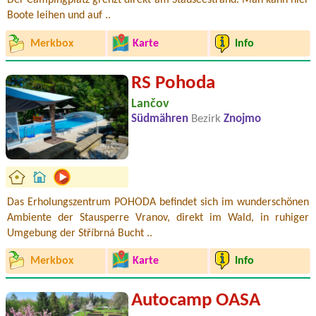
Der Campingplatz grenzt direkt am Stauseestrand. Man kann hier
Boote leihen und auf ..
Merkbox
Karte
Info
RS Pohoda
Lančov
Südmähren
Bezirk
Znojmo
Das Erholungszentrum POHODA befindet sich im wunderschönen
Ambiente der Stausperre Vranov, direkt im Wald, in ruhiger
Umgebung der Stříbrná Bucht ..
Merkbox
Karte
Info
Autocamp OASA