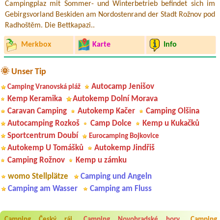
Campingplaz mit Sommer- und Winterbetrieb befindet sich im
Gebirgsvorland Beskiden am Nordostenrand der Stadt Rožnov pod
Radhoštěm. Die Bettkapazi..
Merkbox
Karte
Info
🌞 Unser Tip
Autocamp Jenišov
Camping Vranovská pláž
Kemp Keramika
Autokemp Dolní Morava
Caravan Camping
Autokemp Kačer
Camping Olšina
Autocamping Rozkoš
Camp Dolce
Kemp u Kukačků
Sportcentrum Doubí
Eurocamping Bojkovice
Autokemp U Tomášků
Autokemp Jindřiš
Camping Rožnov
Kemp u zámku
womo Stellplätze
Camping und Angeln
Camping am Wasser
Camping am Fluss
Camping Český ráj
Camping Novohradské hory
Camping