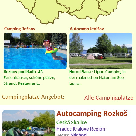
Camping Rožnov
Autocamp Jenišov
Rožnov pod Radh.
4B
Horní Planá - Lipno
Camping in
Ferienhäuser, schöne plätze,
der malerischen Natur am See
Strand, Restaurant..
Lipno..
Campingplätze Angebot:
Alle Campingplätze
Autocamping Rozkoš
Česká Skalice
Hradec Králové Region
Bezirk
Náchod