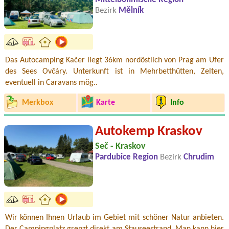
Bezirk
Mělník
Das Autocamping Kačer liegt 36km nordöstlich von Prag am Ufer
des Sees Ovčáry. Unterkunft ist in Mehrbetthütten, Zelten,
eventuell in Caravans mög..
Merkbox
Karte
Info
Autokemp Kraskov
Seč - Kraskov
Pardubice Region
Bezirk
Chrudim
Wir können Ihnen Urlaub im Gebiet mit schöner Natur anbieten.