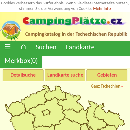
Cookies verbessern das Surferlebnis. Wenn Sie diese Internetseite nutzen,
stimmen Sie der Verwendung von Cookies
Mehr Info
☰
⌂
Suchen
Landkarte
Merkbox(
0
)
Detailsuche
Landkarte suche
Gebieten
Ganz Tschechien
»