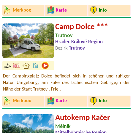
Merkbox
Karte
Info
Camp Dolce ***
Trutnov
Hradec Králové Region
Bezirk
Trutnov
Der Campingplatz Dolce befindet sich in schöner und ruhiger
Natur Umgebung, am Fuße des tschechischen Gebirge,in der
Nähe der Stadt Trutnov . Frie..
Merkbox
Karte
Info
Autokemp Kačer
Mělník
Mittelböhmische Region