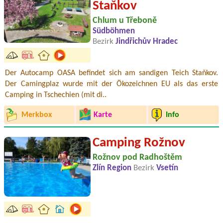
Staňkov
Chlum u Třeboně
Südböhmen
Bezirk
Jindřichův Hradec
Der Autocamp OASA befindet sich am sandigen Teich Staňkov.
Der Camingplaz wurde mit der Ökozeichnen EU als das erste
Camping in Tschechien (mit di..
Merkbox
Karte
Info
Camping Rožnov
Rožnov pod Radhoštěm
Zlín Region
Bezirk
Vsetín