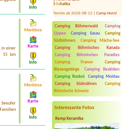
Info
Termin ab 2026-08-12 |
Camp Horní
Lipka
1 place for 4-persons rent, 2 adults, 2
children, car, electricity
Camping Böhmerwald
Camping
Merkbox
Termin ab 2026-07-26 |
Autokemp U
Lippen
Camping Sasau
Camping
Kosů
Südböhmen
Camping Mácha-See
Termin ab 2026-08-13 |
Kemp Chatky
Karte
Camping Böhmisches Kanada
in einer
Nové Město
2 osoby
a 15 km
Camping Böhmisches Paradies
Camping Vranov
Camping
Info
Termin ab 2026-08-10 |
Kemp Trhovky
karavan +dodávka , 2x dítě ,
Riesengebirge
Camping Beskiden
1xdospělý
Camping Rozkoš
Camping Moldau
Termin ab 2026-08-08 |
Stellplatz Brno
Camping Südmähren
Camping
Merkbox
1 posto vicino elettricità
Böhmische Schweiz
Karte
 Seeufer
Interessante Fotos
 Familien
Info
Kemp Keramika