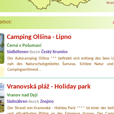
Stran
gebot:
Camping Olšina - Lipno
Černá v Pošumaví
Südböhmen
Bezirk
Český Krumlov
Der Autocamping Olšina *** befindet sich entlang des Sees L
nah des Naturschutzgebietes Šumava. Schöne Natur und 
Campingsortiment ..
Vranovská pláž - Holiday park
Vranov nad Dyjí
Südmähren
Bezirk
Znojmo
Der Strand von Vranovská - Holiday Park **** ist einer der bel
und attraktivsten Plätze an der Talsperre Vranov. Der Camp