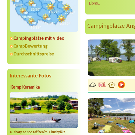
Lipno..
Campingplätze An
Campingplätze mit video
CampBewertung
Durchschnittspreise
Interessante Fotos
Kemp Keramika
4L chaty se soc.zažízením + kuchyňka,