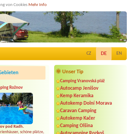
dung von Cookies
Mehr Info
DE
CZ
EN
🌞 Unser Tip
Gebieten
Camping Vranovská pláž
ping Rožnov
Autocamp Jenišov
Kemp Keramika
Autokemp Dolní Morava
Caravan Camping
Autokemp Kačer
Camping Olšina
ov pod Radh.
rienhäuser, schöne plätze,
Autocamping Rozkoš