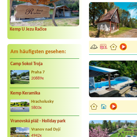
Kemp U Jezu Račice
Am häufigsten gesehen:
Camp Sokol Troja
Praha 7
20889x
Kemp Keramika
Hracholusky
5803x
Vranovská pláž - Holiday park
Vranov nad Dyjí
4942x