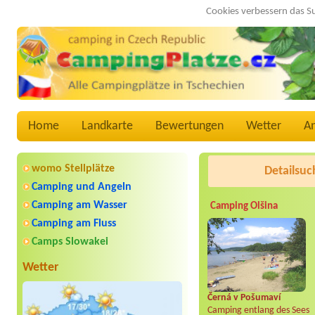
Cookies verbessern das S
Home
Landkarte
Bewertungen
Wetter
A
womo Stellplätze
Detailsuc
Camping und Angeln
Camping am Wasser
Camping Olšina
Camping am Fluss
Camps Slowakei
Wetter
Černá v Pošumaví
Camping entlang des Sees