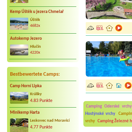
Kemp Úštěk u jezera Chmelař
Úštěk
4682x
Autokemp Jezero
Hlučín
4220x
Bestbewertete Camps:
Camp Horní Lipka
Aneta Melicharová
***
Byli jsme zde v týdnu od 2
Králíky
utěrky, což při množství n
4.83 Punkte
velice zklamalo byl celode
Camping Oderské vrchy
jak na pouti- z každého ko
Minikemp Harta
Hostýnské vrchy
Campin
Jana
*****
Leskovec nad Moravicí
vrchy
Camping Železné h
Chtěli jsme být týden,byli
super. Restaurace s jídlem
4.77 Punkte
slušně mile. Nám se v kempu