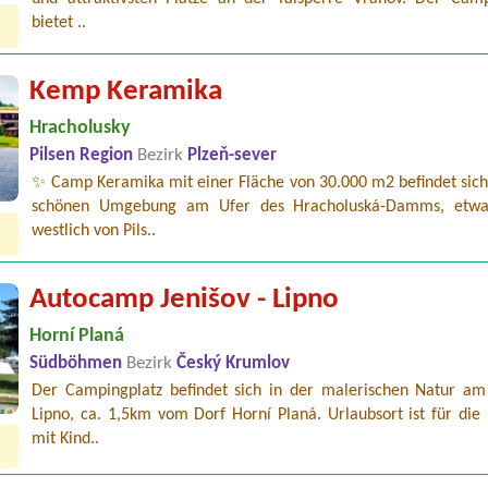
bietet ..
Kemp Keramika
Hracholusky
Pilsen Region
Bezirk
Plzeň-sever
✨ Camp Keramika mit einer Fläche von 30.000 m2 befindet sich 
schönen Umgebung am Ufer des Hracholuská-Damms, etw
westlich von Pils..
Autocamp Jenišov - Lipno
Horní Planá
Südböhmen
Bezirk
Český Krumlov
Der Campingplatz befindet sich in der malerischen Natur am
Lipno, ca. 1,5km vom Dorf Horní Planá. Urlaubsort ist für die
mit Kind..