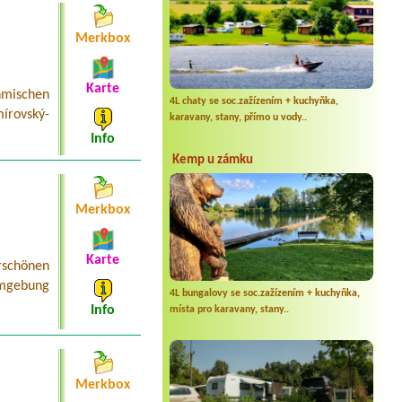
Merkbox
Karte
mischen
4L chaty se soc.zažízením + kuchyňka,
írovský-
karavany, stany, přímo u vody..
Info
Kemp u zámku
Merkbox
Karte
schönen
Umgebung
4L bungalovy se soc.zažízením + kuchyňka,
Info
místa pro karavany, stany..
Merkbox