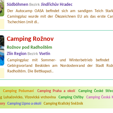
Südböhmen
Bezirk
Jindřichův Hradec
Der Autocamp OASA befindet sich am sandigen Teich Staň
Camingplaz wurde mit der Ökozeichnen EU als das erste Ca
Tschechien (mit di..
Camping Rožnov
Rožnov pod Radhoštěm
Zlín Region
Bezirk
Vsetín
Campingplaz mit Sommer- und Winterbetrieb befindet 
Gebirgsvorland Beskiden am Nordostenrand der Stadt Ro
Radhoštěm. Die Bettkapazi..
5.7. do 1.8. 2026. Kemp jako takový je pěkný. V umývárně i na WC bylo vždy
ávštěvníků není samozřejmost. V kempu je obchod a restaurace, kebab a dalš
nní hluk z repráků u stanů a absolutní bezohlednost ostatních ubytovaných. 
Camping Pošumaví
Camping Praha a okolí
Camping České Střed
utu hrála jiná hudba.Kemp pěkný, ale takový rámus jsme ještě nezažili...
g Luhačovicko, Vizovická vrchovina
Camping Chřiby
Camping Česká 
ory
Camping Lipno a okolí
Camping Kralický Sněžník
 jsme dva. Na začátku prázdnin. Přijeli jsme karavanem. Klid pohoda socialk
, a dobrým jídlem za slušnou cenu na dosah, a spoustu možností na výlety. 
 líbilo.