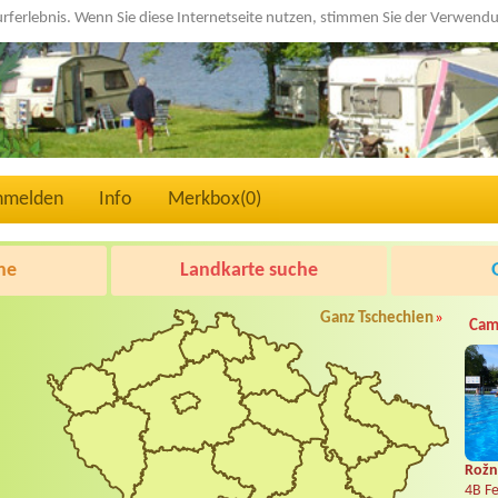
urferlebnis. Wenn Sie diese Internetseite nutzen, stimmen Sie der Verwen
nmelden
Info
Merkbox(
0
)
he
Landkarte suche
Ganz Tschechien
»
Cam
Rožn
4B Fe