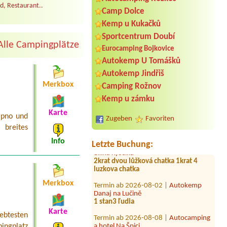
d, Restaurant..
Camp Dolce
Kemp u Kukačků
Sportcentrum Doubí
Alle Campingplätze
Eurocamping Bojkovice
Autokemp U Tomášků
Termin ab 2026-08-03 |
Autokemp
Radost
Autokemp Jindřiš
Chata pro 2 osoby
Merkbox
Camping Rožnov
Termin ab 2026-07-24 |
Kemp Yacht
Kemp u zámku
Club Dyje
1 místo u vody(vlastní karavan)+2
Karte
ipno und
Zugeben
Favoriten
osoby+1 pes
breites
Termin ab 2026-08-14 |
Autokemp
Info
Letzte Buchung:
Bílina Kyselka
2krat dvou lůžková chatka 1krat 4
luzkova chatka
Termin ab 2026-08-02 |
Autokemp
Merkbox
Danaj na Lučině
1 stan3 ľudia
Termin ab 2026-08-08 |
Autocamping
Karte
iebtesten
a hotel Na Špici
5 l chatka
ingplatz