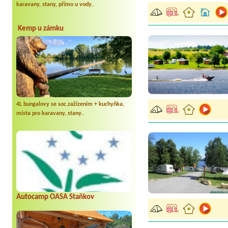
karavany, stany, přímo u vody..
Kemp u zámku
4L bungalovy se soc.zažízením + kuchyňka,
místa pro karavany, stany..
Autocamp OASA Staňkov