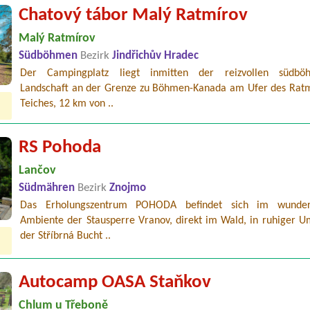
Chatový tábor Malý Ratmírov
Malý Ratmírov
Südböhmen
Bezirk
Jindřichův Hradec
Der Campingplatz liegt inmitten der reizvollen südböh
Landschaft an der Grenze zu Böhmen-Kanada am Ufer des Ratm
Teiches, 12 km von ..
RS Pohoda
Lančov
Südmähren
Bezirk
Znojmo
Das Erholungszentrum POHODA befindet sich im wunder
Ambiente der Stausperre Vranov, direkt im Wald, in ruhiger 
der Stříbrná Bucht ..
Autocamp OASA Staňkov
Chlum u Třeboně