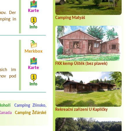
Karte
kov. Der
Camping Matyáš
mping in
Info
Merkbox
FKK kemp Úštěk (bez plavek)
Karte
sich im
žnov pod
Info
 čisto, doplněný papír i
í občerstvení. Co nás ale
Přes den jsem si připadala
ohoří
Camping Zlínsko,
Rekreační zařízení U Kapličky
Kanada
Camping Žďárské
y nové krásné čisté,koupání
Veškerý personál se choval