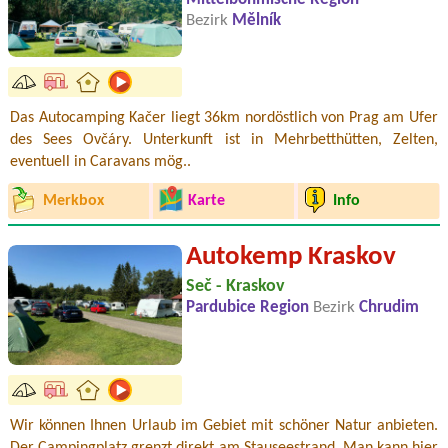
Bezirk
Mělník
Das Autocamping Kačer liegt 36km nordöstlich von Prag am Ufer
des Sees Ovčáry. Unterkunft ist in Mehrbetthütten, Zelten,
eventuell in Caravans mög..
Merkbox
Karte
Info
Autokemp Kraskov
Seč - Kraskov
Pardubice Region
Bezirk
Chrudim
Wir können Ihnen Urlaub im Gebiet mit schöner Natur anbieten.