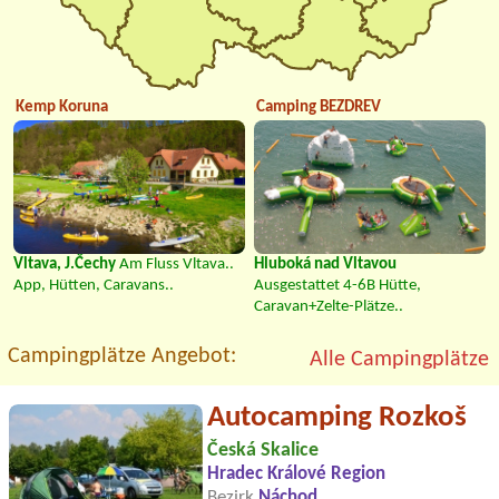
Kemp Koruna
Camping BEZDREV
Vltava, J.Čechy
Am Fluss Vltava..
Hluboká nad Vltavou
App, Hütten, Caravans..
Ausgestattet 4-6B Hütte,
Caravan+Zelte-Plätze..
Campingplätze Angebot:
Alle Campingplätze
Autocamping Rozkoš
Česká Skalice
Hradec Králové Region
Bezirk
Náchod