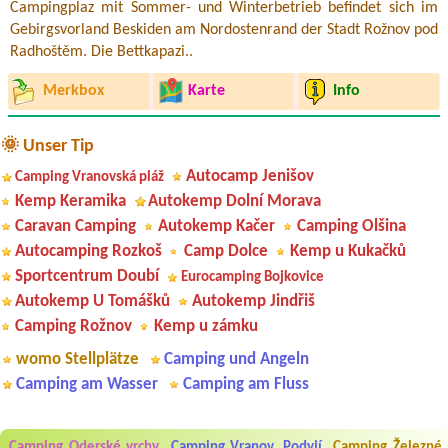
Campingplaz mit Sommer- und Winterbetrieb befindet sich im
Gebirgsvorland Beskiden am Nordostenrand der Stadt Rožnov pod
Radhoštěm. Die Bettkapazi..
Merkbox
Karte
Info
🌞 Unser Tip
Autocamp Jenišov
Camping Vranovská pláž
Kemp Keramika
Autokemp Dolní Morava
Caravan Camping
Autokemp Kačer
Camping Olšina
Autocamping Rozkoš
Camp Dolce
Kemp u Kukačků
Sportcentrum Doubí
Eurocamping Bojkovice
Autokemp U Tomášků
Autokemp Jindřiš
Camping Rožnov
Kemp u zámku
womo Stellplätze
Camping und Angeln
Camping am Wasser
Camping am Fluss
Aneta Melicharová
***
Byli jsme zde v týdnu od 25.7. do 1.8. 2026. Kemp jako takový je pěkný.
V umývárně i na WC bylo vždy čisto, doplněný papír i utěrky, což při
množství návštěvníků není samozřejmost. V kempu je obchod a
Camping Oderské vrchy
Camping Vranov, Podyjí
Camping Železné