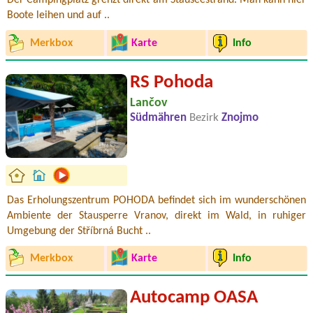
Der Campingplatz grenzt direkt am Stauseestrand. Man kann hier
Boote leihen und auf ..
Merkbox
Karte
Info
RS Pohoda
Lančov
Südmähren
Bezirk
Znojmo
Das Erholungszentrum POHODA befindet sich im wunderschönen
Ambiente der Stausperre Vranov, direkt im Wald, in ruhiger
Umgebung der Stříbrná Bucht ..
Merkbox
Karte
Info
Autocamp OASA