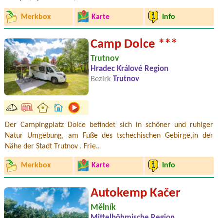
Merkbox
Karte
Info
Camp Dolce ***
Trutnov
Hradec Králové Region
Bezirk
Trutnov
Der Campingplatz Dolce befindet sich in schöner und ruhiger
Natur Umgebung, am Fuße des tschechischen Gebirge,in der
Nähe der Stadt Trutnov . Frie..
Merkbox
Karte
Info
Autokemp Kačer
Mělník
Mittelböhmische Region