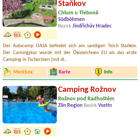
Staňkov
Chlum u Třeboně
Südböhmen
Bezirk
Jindřichův Hradec
Der Autocamp OASA befindet sich am sandigen Teich Staňkov.
Der Camingplaz wurde mit der Ökozeichnen EU als das erste
Camping in Tschechien (mit di..
Merkbox
Karte
Info
Camping Rožnov
Rožnov pod Radhoštěm
Zlín Region
Bezirk
Vsetín