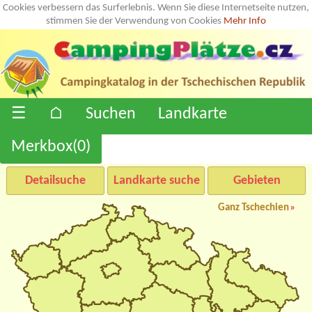
Cookies verbessern das Surferlebnis. Wenn Sie diese Internetseite nutzen,
stimmen Sie der Verwendung von Cookies
Mehr Info
☰
⌂
Suchen
Landkarte
Merkbox(
0
)
Detailsuche
Landkarte suche
Gebieten
Ganz Tschechien
»